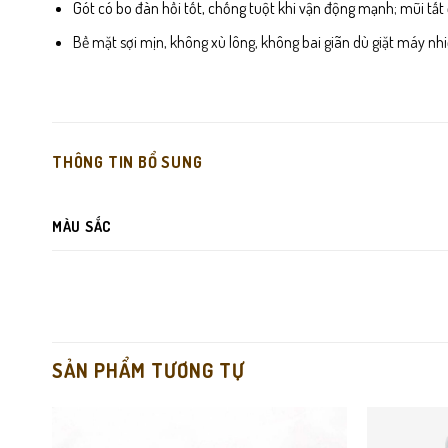
Gót có bo đàn hồi tốt, chống tuột khi vận động mạnh; mũi tất đ
Bề mặt sợi mịn, không xù lông, không bai giãn dù giặt máy nhi
THÔNG TIN BỔ SUNG
MÀU SẮC
SẢN PHẨM TƯƠNG TỰ