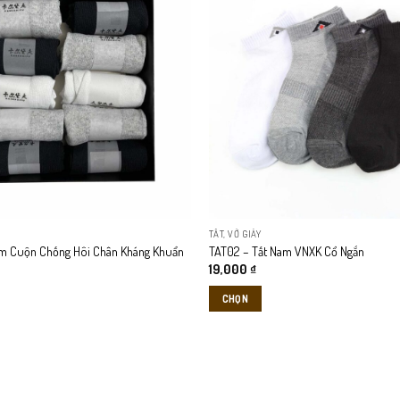
nhiều
biến
thể.
Các
tùy
chọn
có
thể
được
chọn
trên
TẤT, VỚ GIÀY
trang
am Cuộn Chống Hôi Chân Kháng Khuẩn
TAT02 – Tất Nam VNXK Cổ Ngắn
sản
19,000
₫
phẩm
CHỌN
Sản
phẩm
này
có