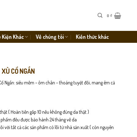
0
₫
 Kiện Khác
Về chúng tôi
Kiến thức khác
 XÙ CỔ NGẮN
 Cổ Ngắn: siêu mềm – ôm chân – thoáng tuyệt đối, mang êm cả
thật ( Hoàn tiền gấp 10 nếu không đúng da thật )
n phẩm đều được bảo hành 24 tháng về da
i với tất cả các sản phẩm có lỗi từ nhà sản xuất ( còn nguyên