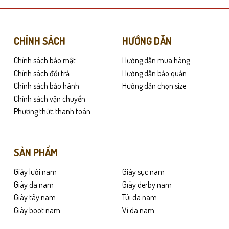
nhiều
biến
thể.
oáng khí. Gót bo chắc chắn, chống tuột khi đi giày cả ngày. Lòng bàn châ
Các
CHÍNH SÁCH
HƯỚNG DẪN
tùy
Chính sách bảo mật
Hướng dẫn mua hàng
chọn
có
Chính sách đổi trả
Hướng dẫn bảo quản
thể
Chính sách bảo hành
Hướng dẫn chọn size
được
Chính sách vận chuyển
chọn
Phương thức thanh toán
trên
trang
sản
SẢN PHẨM
phẩm
Giày lười nam
Giày sục nam
Giày da nam
Giày derby nam
Giày tây nam
Túi da nam
Giày boot nam
Ví da nam