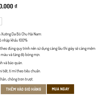
iá
Giá
10,000
₫
ốc
hiện
à:
tại
5,000 ₫.
là:
 Xưởng Da Bò Chu Hải Nam:
bò nhập khẩu 100%
10,000 ₫.
 theo đúng quy trình nên sử dụng càng lâu thì giày sẽ càng mềm
n màu và tăng độ bóng mịn.
nh và bảo quản.
tiết, tỉ mỉ theo tiêu chuẩn.
hắn, chống trơn trượt.
 ngắn số lượng
MUA NGAY
THÊM VÀO GIỎ HÀNG