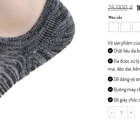
G
25,000
₫
g
Màu sắc
l
2
Về sản phẩm của
Chất liệu da 
Da được xử lý
mại, dẻo dai, bề
Dễ dàng vệ si
Đường may chi 
Đế giày chắc c
TAT52-Tất Xù cổ