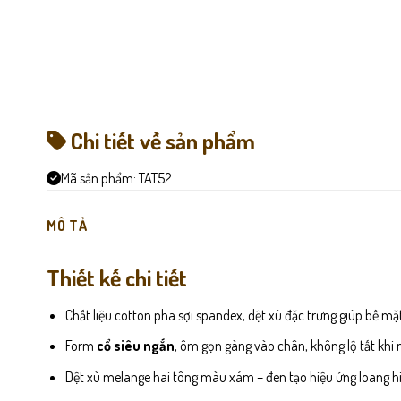
Chi tiết về sản phẩm
Mã sản phẩm:
TAT52
MÔ TẢ
Thiết kế chi tiết
Chất liệu cotton pha sợi spandex, dệt xù đặc trưng giúp bề mặ
Form
cổ siêu ngắn
, ôm gọn gàng vào chân, không lộ tất khi m
Dệt xù melange hai tông màu xám – đen tạo hiệu ứng loang hiệ