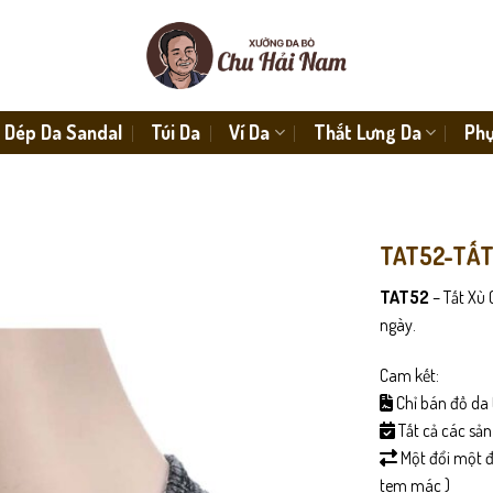
Dép Da Sandal
Túi Da
Ví Da
Thắt Lưng Da
Phụ
TAT52-TẤT
TAT52
– Tất Xù
ngày.
Cam kết:
Chỉ bán đồ da 
Tất cả các sả
Một đổi một đố
tem mác )