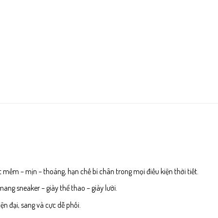
t mềm – mịn – thoáng, hạn chế bí chân trong mọi điều kiện thời tiết.
ang sneaker – giày thể thao – giày lười.
n đại, sang và cực dễ phối.