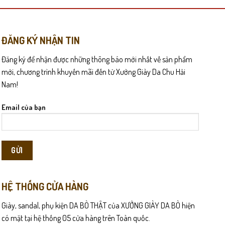
n êm hơn nhờ sợi dệt xù giúp hấp thụ lực tốt, phù hợp người di
ĐĂNG KÝ NHẬN TIN
Đăng ký để nhận được những thông báo mới nhất về sản phẩm
mới, chương trình khuyến mãi đến từ Xưởng Giày Da Chu Hải
Nam!
Email của bạn
HỆ THỐNG CỬA HÀNG
Giày, sandal, phụ kiện DA BÒ THẬT của XƯỞNG GIÀY DA BÒ hiện
có mặt tại hệ thống 05 cửa hàng trên Toàn quốc.