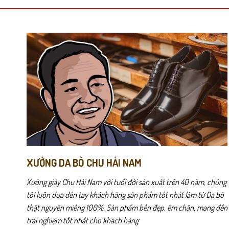
nhiều
nhiều
biến
biến
thể.
thể.
Khi mang lên, TAT52 tạo cảm giác mát và nhẹ nhờ công nghệ dệt th
Các
Các
chuyển nhiều hoặc đi bộ lâu.
tùy
tùy
chọn
chọn
có
có
thể
thể
được
được
chọn
chọn
trên
trên
trang
trang
sản
sản
phẩm
phẩm
XƯỞNG DA BÒ CHU HẢI NAM
Xưởng giày Chu Hải Nam với tuổi đời sản xuất trên 40 năm, chúng
tôi luôn đưa đến tay khách hàng sản phẩm tốt nhất làm từ Da bò
thật nguyên miếng 100%, Sản phẩm bền đẹp, êm chân, mang đến
trải nghiệm tốt nhất cho khách hàng