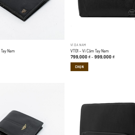
VÍ DA NAM
 Tay Nam
VT01 – Ví Cầm Tay Nam
Khoảng
799,000
₫
–
999,000
₫
giá:
từ
CHỌN
799,000 ₫
đến
Sản
999,000 ₫
phẩm
này
có
nhiều
biến
thể.
Các
tùy