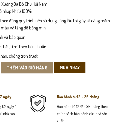
 Xưởng Da Bò Chu Hải Nam:
bò nhập khẩu 100%
 theo đúng quy trình nên sử dụng càng lâu thì giày sẽ càng mềm
n màu và tăng độ bóng mịn.
nh và bảo quản.
tiết, tỉ mỉ theo tiêu chuẩn.
hắn, chống trơn trượt.
m Đút Túi số lượng
MUA NGAY
THÊM VÀO GIỎ HÀNG
07 ngày
Bảo hành từ 12 - 36 tháng
 07 ngày. 1
Bảo hành từ 12 đến 36 tháng theo
 từ nhà sản
chính sách bảo hành của nhà sản
xuất.