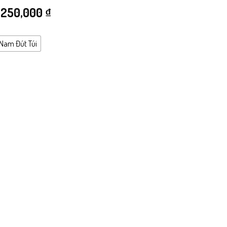
Giá
Giá
250,000
₫
gốc
hiện
 Nam Đút Túi
là:
tại
499,000 ₫.
là:
250,000 ₫.