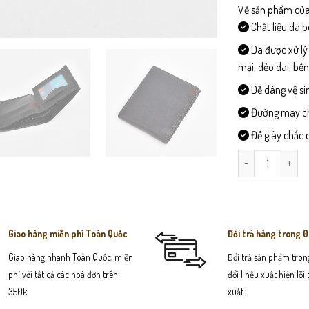
Về sản phẩm của
Chất liệu da 
Da được xử lý
mại, dẻo dai, bề
Dễ dàng vệ si
Đường may chi 
Đế giày chắc c
VB205 - Ví Da Na
Giao hàng miễn phí Toàn Quốc
Đổi trả hàng trong 
Giao hàng nhanh Toàn Quốc, miễn
Đổi trả sản phẩm trong
phí với tất cả các hoá đơn trên
đổi 1 nếu xuất hiện lỗi
350k
xuất.