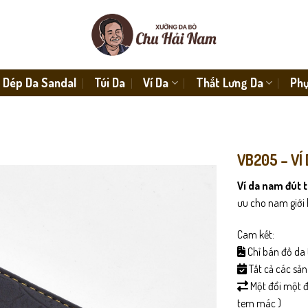
Dép Da Sandal
Túi Da
Ví Da
Thắt Lưng Da
Phụ
VB205 – VÍ
Ví da nam đút 
ưu cho nam giới h
Cam kết:
Chỉ bán đồ da 
Tất cả các sả
Một đổi một đố
tem mác )