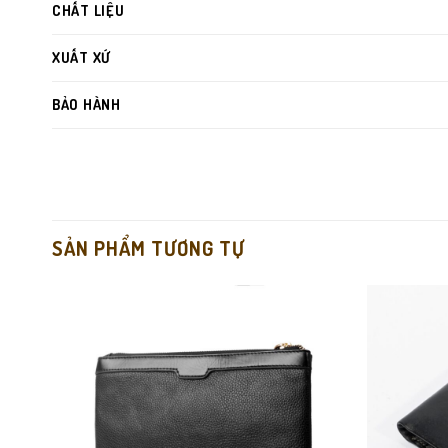
CHẤT LIỆU
XUẤT XỨ
BẢO HÀNH
SẢN PHẨM TƯƠNG TỰ
Da bò thật cao cấp
– càng dùng càng bóng đẹp.
Ngăn mica trong suốt
, tiện cho giấy tờ cá nhân.