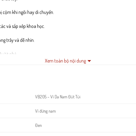
bị cộm khi ngồi hay di chuyển.
 tác và sắp xếp khoa học.
g trầy và dễ nhìn.
ấy tờ nhỏ.
Xem toàn bộ nội dung
ử dụng hằng ngày.
ệ thẻ tốt hơn.
VB205 – Ví Da Nam Đút Túi
Ví đứng nam
Đen