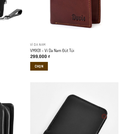
VÍ DA NAM
VMX01 – Ví Da Nam Đút Túi
299,000
₫
CHỌN
Sản
phẩm
này
có
nhiều
biến
thể.
Các
tùy