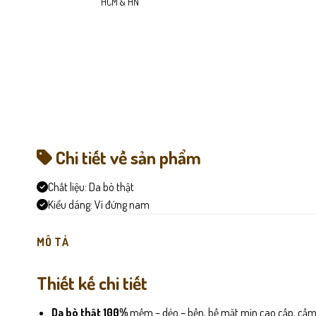
HCM & HN
Chi tiết về sản phẩm
Chất liệu:
Da bò thật
Kiểu dáng:
Ví đứng nam
MÔ TẢ
Thiết kế chi tiết
Da bò thật 100%
mềm – dẻo – bền, bề mặt mịn cao cấp, cầm