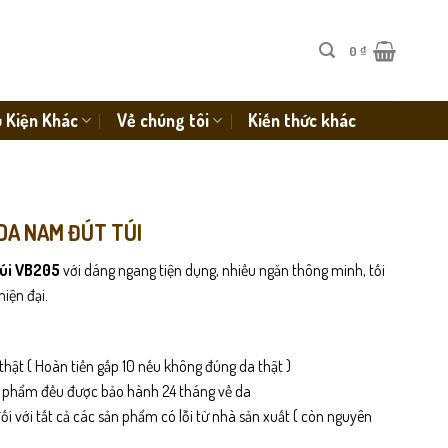
0
₫
 Kiện Khác
Về chúng tôi
Kiến thức khác
 DA NAM ĐÚT TÚI
túi VB205
với dáng ngang tiện dụng, nhiều ngăn thông minh, tối
iện đại.
thật ( Hoàn tiền gấp 10 nếu không đúng da thật )
n phẩm đều được bảo hành 24 tháng về da
i với tất cả các sản phẩm có lỗi từ nhà sản xuất ( còn nguyên