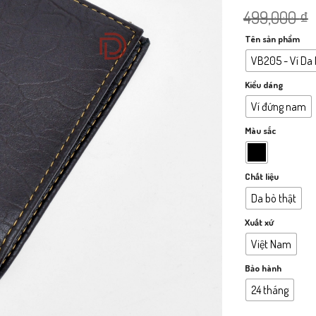
499,000
₫
Tên sản phẩm
VB205 - Ví Da
Kiểu dáng
Ví đứng nam
Màu sắc
Chất liệu
Da bò thật
Xuất xứ
Việt Nam
Bảo hành
24 tháng