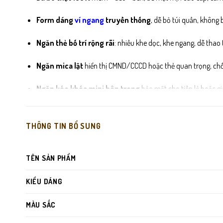
Form dáng
ví ngang
truyền thống
, dễ bỏ túi quần, không 
Ngăn thẻ bố trí rộng rãi
: nhiều khe dọc, khe ngang, dễ thao
Ngăn mica lật
hiển thị CMND/CCCD hoặc thẻ quan trọng, chốn
Ngăn kéo khóa mini bên trong
bảo mật cho tiền lẻ hoặc gi
Đường may nhỏ – đều – tỉ mỉ
, giúp ví giữ form lâu dài dù s
THÔNG TIN BỔ SUNG
Lót trong
chống ẩm – chống mốc
, tăng tuổi thọ ví và bảo v
TÊN SẢN PHẨM
KIỂU DÁNG
MÀU SẮC