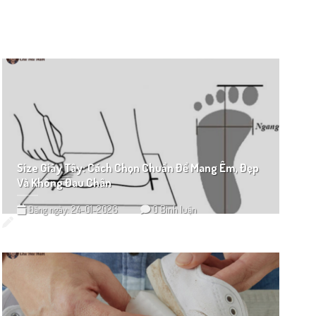
Size Giày Tây: Cách Chọn Chuẩn Để Mang Êm, Đẹp
Và Không Đau Chân
Đăng ngày: 24-01-2026
0 Bình luận