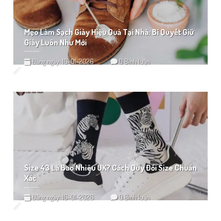
Mẹo Làm Sạch Giày Hiệu Quả Tại Nhà: Bí Quyết Giữ
Giày Luôn Như Mới
Đăng ngày: 16-01-2026
0 Bình luận
Size 43 Là Bao Nhiêu UK? Cách Quy Đổi Size Chuẩn
Xác
Đăng ngày: 16-01-2026
0 Bình luận