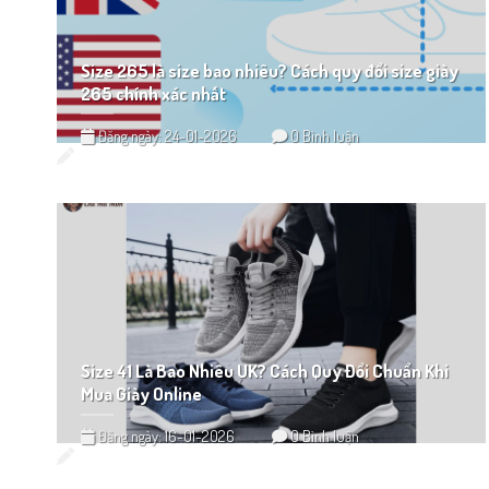
Size 265 là size bao nhiêu? Cách quy đổi size giày
265 chính xác nhất
Đăng ngày: 24-01-2026
0 Bình luận
Size 41 Là Bao Nhiêu UK? Cách Quy Đổi Chuẩn Khi
Mua Giày Online
Đăng ngày: 16-01-2026
0 Bình luận