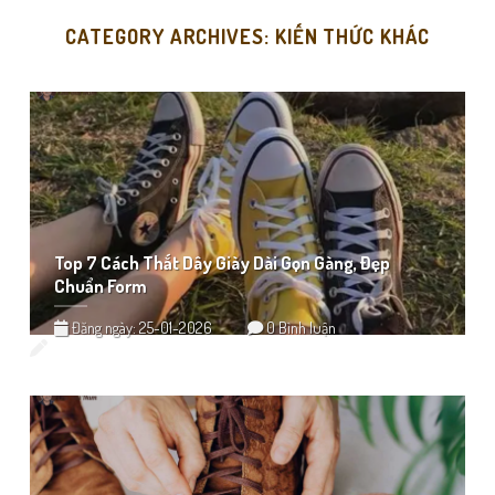
CATEGORY ARCHIVES:
KIẾN THỨC KHÁC
Top 7 Cách Thắt Dây Giày Dài Gọn Gàng, Đẹp
Chuẩn Form
Đăng ngày: 25-01-2026
0 Bình luận