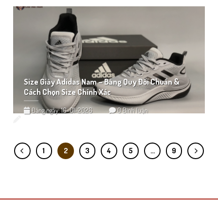
Size Giày Adidas Nam – Bảng Quy Đổi Chuẩn &
Cách Chọn Size Chính Xác
Đăng ngày: 16-01-2026
0 Bình luận
1
2
3
4
5
…
9