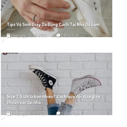
Tips Vệ Sinh Giày Da Đúng Cách Tại Nhà Dễ Làm
Đăng ngày: 16-01-2026
0 Bình luận
Size 7.5 UK là bao nhiêu? Cách quy đổi size giày
chuẩn xác tại nhà
Đăng ngày: 16-01-2026
0 Bình luận