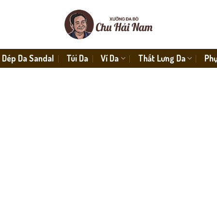
Dép Da Sandal
Túi Da
Ví Da
Thắt Lưng Da
Phụ