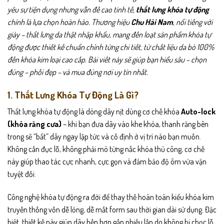
Các
yêu sự tiện dụng nhưng vẫn đề cao tinh tế,
thắt lưng khóa tự động
tùy
chính là lựa chọn hoàn hảo. Thương hiệu
Chu Hải Nam
, nổi tiếng với
chọn
có
giày – thắt lưng da thật nhập khẩu, mang đến loạt sản phẩm khóa tự
thể
động được thiết kế chuẩn chỉnh từng chi tiết, từ chất liệu da bò 100%
được
đến khóa kim loại cao cấp. Bài viết này sẽ giúp bạn hiểu sâu – chọn
chọn
đúng – phối đẹp – và mua đúng nơi uy tín nhất.
trên
trang
1. Thắt Lưng Khóa Tự Động Là Gì?
sản
phẩm
Thắt lưng khóa tự động là dòng dây nịt dùng cơ chế khóa
Auto-lock
(khóa răng cưa)
– khi bạn đưa dây vào khe khóa, thanh răng bên
trong sẽ “bắt” dây ngay lập tức và cố định ở vị trí nào bạn muốn.
Không cần đục lỗ, không phải mò từng nấc khóa thủ công, cơ chế
này giúp thao tác cực nhanh, cực gọn và đảm bảo độ ôm vừa vặn
tuyệt đối.
Công nghệ khóa tự động ra đời để thay thế hoàn toàn kiểu khóa kim
truyền thống vốn dễ lỏng, dễ mất form sau thời gian dài sử dụng. Đặc
biệt, thiết kế này giúp dây bền hơn gấp nhiều lần do không bị chọc lỗ,