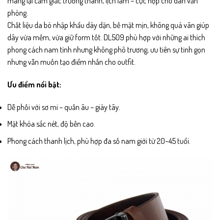
mang lại cảm giác trưởng thành, lịch lãm – cực hợp cho dân văn
phòng.
Chất liệu da bò nhập khẩu dày dặn, bề mặt mịn, không quá vân giúp
dây vừa mềm, vừa giữ form tốt. DL509 phù hợp với những ai thích
phong cách nam tính nhưng không phô trương, ưu tiên sự tinh gọn
nhưng vẫn muốn tạo điểm nhấn cho outfit.
Ưu điểm nổi bật:
Dễ phối với sơ mi – quần âu – giày tây.
Mặt khóa sắc nét, độ bền cao.
Phong cách thanh lịch, phù hợp đa số nam giới từ 20–45 tuổi.