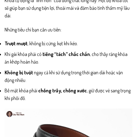
Khóa tự động là “linh hồn” của dòng thắt lưng này. Một bộ khóa tốt
sẽ giúp bạn sử dụng tiện lợi, thoải mái và đảm bảo tính thẩm mỹ lâu
dài.
Những tiêu chí bạn cần ưu tiên:
Trượt mượt
, không bị cứng, kẹt khi kéo.
Khi gài khóa phải có
tiếng “tách” chắc chắn
, cho thấy răng khóa
ăn khớp hoàn hảo.
Không bị tuột
ngay cả khi sử dụng trong thời gian dài hoặc vận
động nhiều.
Bề mặt khóa phải
chống trầy, chống xước
, giữ được vẻ sang trọng
khi phối đồ.