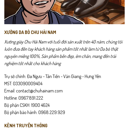
XƯỞNG DA BÒ CHU HẢI NAM
Xưởng giày Chu Hải Nam với tuổi đời sản xuất trên 40 năm, chúng tôi
luôn đưa đến tay khách hàng sản phẩm tốt nhất làm từ Da bò thật
nguyên miếng 100%, Sản phẩm bền đẹp, êm chân, mang đến trải
nghiệm tốt nhất cho khách hàng
Trụ sở chính: Đa Ngưu - Tân Tiến - Văn Giang - Hưng Yên
MST: 033090009404
Email: contact@chuhainam.com
Hotline: 0967.891.222
Bộ phận CSKH: 1900 4624
Bộ phận bảo hành: 0968.229.929
KÊNH TRUYỀN THÔNG