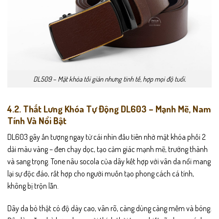
DL509 – Mặt khóa tối giản nhưng tinh tế, hợp mọi độ tuổi.
4.2. Thắt Lưng Khóa Tự Động DL603 – Mạnh Mẽ, Nam
Tính Và Nổi Bật
DL603 gây ấn tượng ngay từ cái nhìn đầu tiên nhờ mặt khóa phối 2
dải màu vàng – đen chạy dọc, tạo cảm giác mạnh mẽ, trưởng thành
và sang trọng. Tone nâu socola của dây kết hợp với vân da nổi mang
lại sự độc đáo, rất hợp cho người muốn tạo phong cách cá tính,
không bị trộn lẫn.
Dây da bò thật có độ dày cao, vân rõ, càng dùng càng mềm và bóng.