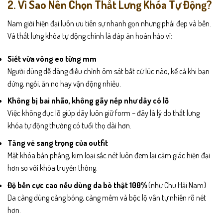
2. Vì Sao Nên Chọn Thắt Lưng Khóa Tự Động?
Nam giới hiện đại luôn ưu tiên sự nhanh gọn nhưng phải đẹp và bền.
Và thắt lưng khóa tự động chính là đáp án hoàn hảo vì:
Siết vừa vòng eo từng mm
Người dùng dễ dàng điều chỉnh ôm sát bất cứ lúc nào, kể cả khi bạn
đứng, ngồi, ăn no hay vận động nhiều.
Không bị bai nhão, không gãy nếp như dây có lỗ
Việc không đục lỗ giúp dây luôn giữ form – đây là lý do thắt lưng
khóa tự động thường có tuổi thọ dài hơn.
Tăng vẻ sang trọng của outfit
Mặt khóa bản phẳng, kim loại sắc nét luôn đem lại cảm giác hiện đại
hơn so với khóa truyền thống.
Độ bền cực cao nếu dùng da bò thật 100%
(như Chu Hải Nam)
Da càng dùng càng bóng, càng mềm và bộc lộ vân tự nhiên rõ nét
hơn.