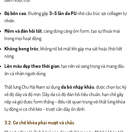
Độ bền cao
, thường gấp
3–5 lần da PU
nhờ cấu trúc sợi collagen tự
nhiên.
Mềm và đàn hồi tốt
, càng dùng càng ôm form, tạo sự thoải mái
trong mọi hoạt động.
Không bong tróc
, không nổ bề mặt khi gặp ma sát hoặc thời tiết
nóng.
Lên màu đẹp theo thời gian
, tạo nên vẻ sang trọng và mang dấu
ấn cá nhân người dùng.
Thắt lưng Chu Hải Nam sử dụng
da bò nhập khẩu
, được chọn lọc kỹ
về độ dày và độ mịn. Dây da có độ đàn hồi tiêu chuẩn, hạn chế gãy
nếp và giữ được form thẳng – điều rất quan trọng với thắt lưng khóa
tự động vì cơ chế kéo – trượt cần dây ổn định.
3.2. Cơ chế khóa phải mượt và chắc