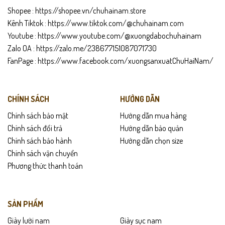
Shopee :
https://shopee.vn/chuhainam.store
Kênh Tiktok :
https://www.tiktok.com/@chuhainam.com
Youtube :
https://www.youtube.com/@xuongdabochuhainam
Zalo OA :
https://zalo.me/238677151087071730
FanPage :
https://www.facebook.com/xuongsanxuatChuHaiNam/
CHÍNH SÁCH
HƯỚNG DẪN
Chính sách bảo mật
Hướng dẫn mua hàng
Chính sách đổi trả
Hướng dẫn bảo quản
Chính sách bảo hành
Hướng dẫn chọn size
Chính sách vận chuyển
Phương thức thanh toán
SẢN PHẨM
Giày lười nam
Giày sục nam