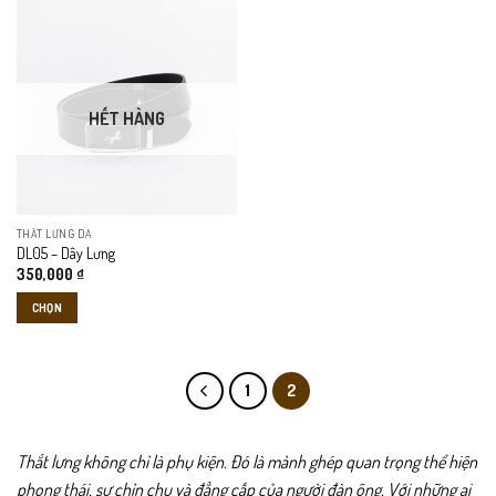
này
này
có
có
nhiều
nhiều
biến
biến
thể.
thể.
HẾT HÀNG
Các
Các
tùy
tùy
chọn
chọn
có
có
thể
thể
THẮT LƯNG DA
được
được
DL05 – Dây Lưng
chọn
chọn
350,000
₫
trên
trên
CHỌN
trang
trang
sản
sản
Sản
phẩm
phẩm
phẩm
này
1
2
có
nhiều
biến
Thắt lưng không chỉ là phụ kiện. Đó là mảnh ghép quan trọng thể hiện
thể.
phong thái, sự chỉn chu và đẳng cấp của người đàn ông. Với những ai