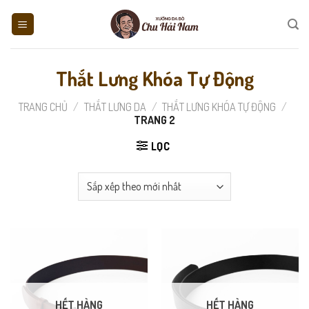
Skip
to
content
Thắt Lưng Khóa Tự Động
TRANG CHỦ
/
THẮT LƯNG DA
/
THẮT LƯNG KHÓA TỰ ĐỘNG
/
TRANG 2
LỌC
HẾT HÀNG
HẾT HÀNG