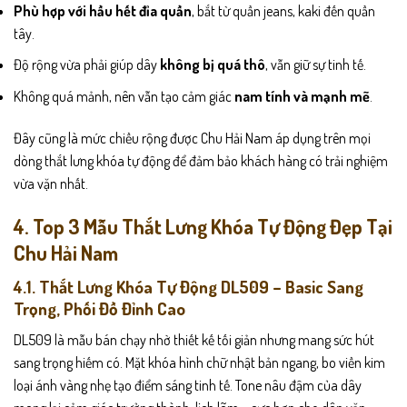
Phù hợp với hầu hết đỉa quần
, bắt từ quần jeans, kaki đến quần
tây.
Độ rộng vừa phải giúp dây
không bị quá thô
, vẫn giữ sự tinh tế.
Không quá mảnh, nên vẫn tạo cảm giác
nam tính và mạnh mẽ
.
Đây cũng là mức chiều rộng được Chu Hải Nam áp dụng trên mọi
dòng thắt lưng khóa tự động để đảm bảo khách hàng có trải nghiệm
vừa vặn nhất.
4. Top 3 Mẫu Thắt Lưng Khóa Tự Động Đẹp Tại
Chu Hải Nam
4.1. Thắt Lưng Khóa Tự Động DL509 – Basic Sang
Trọng, Phối Đồ Đỉnh Cao
DL509 là mẫu bán chạy nhờ thiết kế tối giản nhưng mang sức hút
sang trọng hiếm có. Mặt khóa hình chữ nhật bản ngang, bo viền kim
loại ánh vàng nhẹ tạo điểm sáng tinh tế. Tone nâu đậm của dây