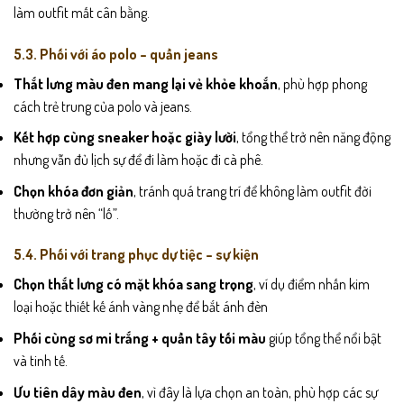
làm outfit mất cân bằng.
5.3. Phối với áo polo – quần jeans
Thắt lưng màu đen mang lại vẻ khỏe khoắn
, phù hợp phong
cách trẻ trung của polo và jeans.
Kết hợp cùng sneaker hoặc giày lười
, tổng thể trở nên năng động
nhưng vẫn đủ lịch sự để đi làm hoặc đi cà phê.
Chọn khóa đơn giản
, tránh quá trang trí để không làm outfit đời
thường trở nên “lố”.
5.4. Phối với trang phục dự tiệc – sự kiện
Chọn thắt lưng có mặt khóa sang trọng
, ví dụ điểm nhấn kim
loại hoặc thiết kế ánh vàng nhẹ để bắt ánh đèn
Phối cùng sơ mi trắng + quần tây tối màu
giúp tổng thể nổi bật
và tinh tế.
Ưu tiên dây màu đen
, vì đây là lựa chọn an toàn, phù hợp các sự