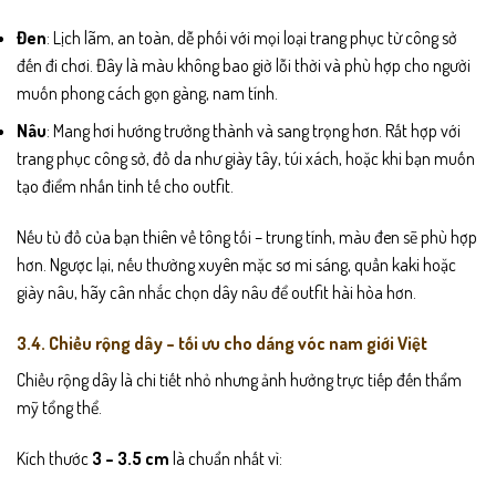
Đen
: Lịch lãm, an toàn, dễ phối với mọi loại trang phục từ công sở
đến đi chơi. Đây là màu không bao giờ lỗi thời và phù hợp cho người
muốn phong cách gọn gàng, nam tính.
Nâu
: Mang hơi hướng trưởng thành và sang trọng hơn. Rất hợp với
trang phục công sở, đồ da như giày tây, túi xách, hoặc khi bạn muốn
tạo điểm nhấn tinh tế cho outfit.
Nếu tủ đồ của bạn thiên về tông tối – trung tính, màu đen sẽ phù hợp
hơn. Ngược lại, nếu thường xuyên mặc sơ mi sáng, quần kaki hoặc
giày nâu, hãy cân nhắc chọn dây nâu để outfit hài hòa hơn.
3.4. Chiều rộng dây – tối ưu cho dáng vóc nam giới Việt
Chiều rộng dây là chi tiết nhỏ nhưng ảnh hưởng trực tiếp đến thẩm
mỹ tổng thể.
Kích thước
3 – 3.5 cm
là chuẩn nhất vì: