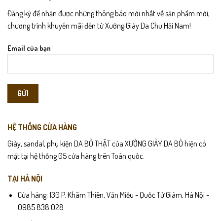
Đăng ký để nhận được những thông báo mới nhất về sản phẩm mới,
chương trình khuyến mãi đến từ Xưởng Giày Da Chu Hải Nam!
Email của bạn
HỆ THỐNG CỬA HÀNG
Giày, sandal, phụ kiện DA BÒ THẬT của XƯỞNG GIÀY DA BÒ hiện có
mặt tại hệ thống 05 cửa hàng trên Toàn quốc.
TẠI HÀ NỘI
Cửa hàng: 130 P. Khâm Thiên, Văn Miếu - Quốc Tử Giám, Hà Nội -
0985.838.028