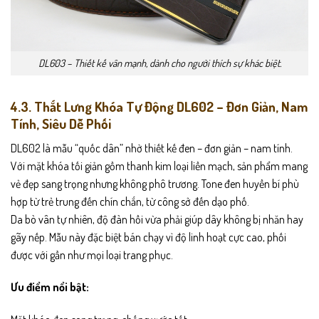
DL603 – Thiết kế vân mạnh, dành cho người thích sự khác biệt.
4.3. Thắt Lưng Khóa Tự Động DL602 – Đơn Giản, Nam
Tính, Siêu Dễ Phối
DL602 là mẫu “quốc dân” nhờ thiết kế đen – đơn giản – nam tính.
Với mặt khóa tối giản gồm thanh kim loại liền mạch, sản phẩm mang
vẻ đẹp sang trọng nhưng không phô trương. Tone đen huyền bí phù
hợp từ trẻ trung đến chín chắn, từ công sở đến dạo phố.
Da bò vân tự nhiên, độ đàn hồi vừa phải giúp dây không bị nhăn hay
gãy nếp. Mẫu này đặc biệt bán chạy vì độ linh hoạt cực cao, phối
được với gần như mọi loại trang phục.
Ưu điểm nổi bật: