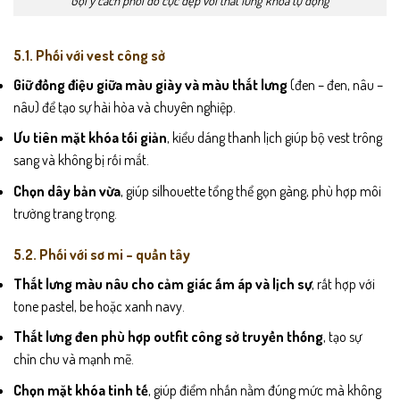
5.1. Phối với vest công sở
Giữ đồng điệu giữa màu giày và màu thắt lưng
(đen – đen, nâu –
nâu) để tạo sự hài hòa và chuyên nghiệp.
Ưu tiên mặt khóa tối giản
, kiểu dáng thanh lịch giúp bộ vest trông
sang và không bị rối mắt.
Chọn dây bản vừa
, giúp silhouette tổng thể gọn gàng, phù hợp môi
trường trang trọng.
5.2. Phối với sơ mi – quần tây
Thắt lưng màu nâu cho cảm giác ấm áp và lịch sự
, rất hợp với
tone pastel, be hoặc xanh navy.
Thắt lưng đen phù hợp outfit công sở truyền thống
, tạo sự
chỉn chu và mạnh mẽ.
Chọn mặt khóa tinh tế
, giúp điểm nhấn nằm đúng mức mà không