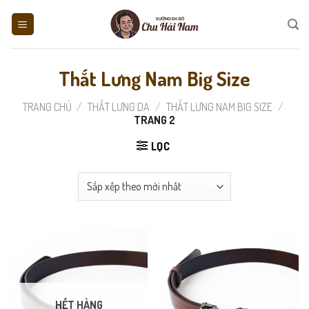
Skip
to
content
Thắt Lưng Nam Big Size
TRANG CHỦ
/
THẮT LƯNG DA
/
THẮT LƯNG NAM BIG SIZE
/
TRANG 2
LỌC
HẾT HÀNG