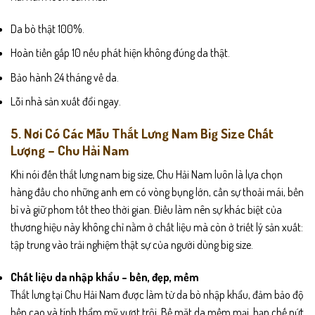
Da bò thật 100%.
Hoàn tiền gấp 10 nếu phát hiện không đúng da thật.
Bảo hành 24 tháng về da.
Lỗi nhà sản xuất đổi ngay.
5. Nơi Có Các Mẫu Thắt Lưng Nam Big Size Chất
Lượng – Chu Hải Nam
Khi nói đến thắt lưng nam big size, Chu Hải Nam luôn là lựa chọn
hàng đầu cho những anh em có vòng bụng lớn, cần sự thoải mái, bền
bỉ và giữ phom tốt theo thời gian. Điều làm nên sự khác biệt của
thương hiệu này không chỉ nằm ở chất liệu mà còn ở triết lý sản xuất:
tập trung vào trải nghiệm thật sự của người dùng big size.
Chất liệu da nhập khẩu – bền, đẹp, mềm
Thắt lưng tại Chu Hải Nam được làm từ da bò nhập khẩu, đảm bảo độ
bền cao và tính thẩm mỹ vượt trội. Bề mặt da mềm mại, hạn chế nứt