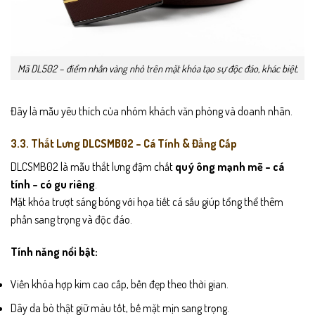
Mã DL502 – điểm nhấn vàng nhỏ trên mặt khóa tạo sự độc đáo, khác biệt.
Đây là mẫu yêu thích của nhóm khách văn phòng và doanh nhân.
3.3. Thắt Lưng DLCSMB02 – Cá Tính & Đẳng Cấp
DLCSMB02 là mẫu thắt lưng đậm chất
quý ông mạnh mẽ – cá
tính – có gu riêng
.
Mặt khóa trượt sáng bóng với họa tiết cá sấu giúp tổng thể thêm
phần sang trọng và độc đáo.
Tính năng nổi bật:
Viền khóa hợp kim cao cấp, bền đẹp theo thời gian.
Dây da bò thật giữ màu tốt, bề mặt mịn sang trọng.