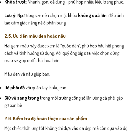
Khóa trượt:
Nhanh, gọn, dễ dùng – phù hợp nhiều kiểu trang phục.
Lưu ý:
Người big size nên chọn mặt khóa
không quá lớn
, để tránh
tạo cảm giác nặng nề ở phần bụng.
2.5. Ưu tiên màu đen hoặc nâu
Hai gam màu này được xem là “quốc dân”, phù hợp hầu hết phong
cách và tình huống sử dụng. Với quý ông big size, việc chọn đúng
màu sẽ giúp outfit hài hòa hơn.
Màu đen và nâu giúp bạn:
Dễ phối đồ
với quần tây, kaki, jean.
Giữ vẻ sang trọng
trong môi trường công sở lẫn uống cà phê, gặp
gỡ bạn bè.
2.6. Kiểm tra độ hoàn thiện của sản phẩm
Một chiếc thắt lưng tốt không chỉ dựa vào da đẹp mà còn dựa vào độ