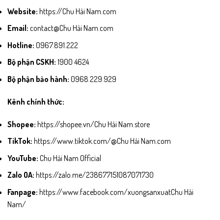
Website:
https://Chu Hải Nam.com
Email:
contact@Chu Hải Nam.com
Hotline:
0967.891.222
Bộ phận CSKH:
1900 4624
Bộ phận bảo hành:
0968.229.929
Kênh chính thức:
Shopee:
https://shopee.vn/Chu Hải Nam.store
TikTok:
https://www.tiktok.com/@Chu Hải Nam.com
YouTube:
Chu Hải Nam Official
Zalo OA:
https://zalo.me/238677151087071730
Fanpage:
https://www.facebook.com/xuongsanxuatChu Hải
Nam/