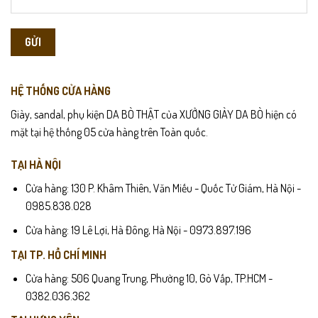
HỆ THỐNG CỬA HÀNG
Giày, sandal, phụ kiện DA BÒ THẬT của XƯỞNG GIÀY DA BÒ hiện có
mặt tại hệ thống 05 cửa hàng trên Toàn quốc.
TẠI HÀ NỘI
Cửa hàng: 130 P. Khâm Thiên, Văn Miếu - Quốc Tử Giám, Hà Nội -
0985.838.028
Cửa hàng: 19 Lê Lợi, Hà Đông, Hà Nội - 0973.897.196
TẠI TP. HỒ CHÍ MINH
Cửa hàng: 506 Quang Trung, Phường 10, Gò Vấp, TP.HCM -
0382.036.362