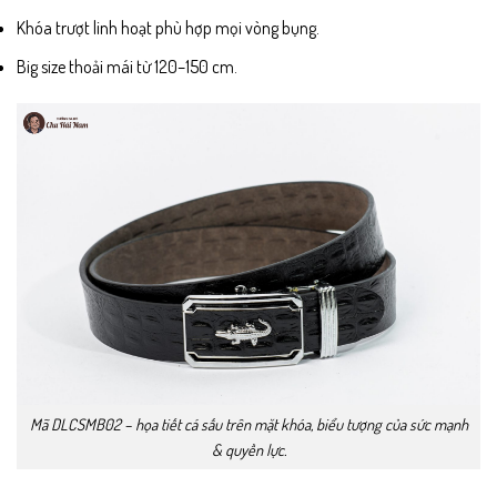
Khóa trượt linh hoạt phù hợp mọi vòng bụng.
Big size thoải mái từ 120–150 cm.
Mã DLCSMB02 – họa tiết cá sấu trên mặt khóa, biểu tượng của sức mạnh
& quyền lực.