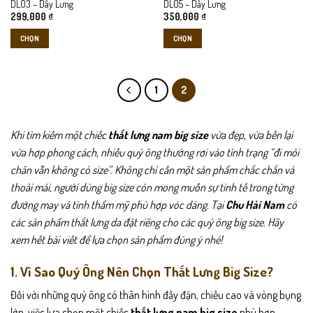
DL03 – Dây Lưng
DL05 – Dây Lưng
chọn
chọn
299,000
₫
350,000
₫
trên
trên
CHỌN
CHỌN
trang
trang
sản
sản
Sản
Sản
phẩm
phẩm
phẩm
phẩm
này
này
1
2
có
có
nhiều
nhiều
biến
biến
Khi tìm kiếm một chiếc
thắt lưng nam big size
vừa đẹp, vừa bền lại
thể.
thể.
vừa hợp phong cách, nhiều quý ông thường rơi vào tình trạng “đi mỏi
Các
Các
chân vẫn không có size”. Không chỉ cần một sản phẩm chắc chắn và
tùy
tùy
thoải mái, người dùng big size còn mong muốn sự tinh tế trong từng
chọn
chọn
có
có
đường may và tính thẩm mỹ phù hợp vóc dáng. Tại
Chu Hải Nam
có
thể
thể
các sản phẩm thắt lưng da đặt riêng cho các quý ông big size. Hãy
được
được
xem hết bài viết để lựa chọn sản phẩm đúng ý nhé!
chọn
chọn
trên
trên
1. Vì Sao Quý Ông Nên Chọn Thắt Lưng Big Size?
trang
trang
sản
sản
Đối với những quý ông có thân hình đầy đặn, chiều cao và vòng bụng
phẩm
phẩm
lớn, việc lựa chọn một chiếc
thắt lưng nam big size
phù hợp