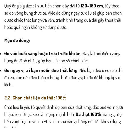
Quý ông big size cần ưu tiên chọn dây dài từ
120–150 cm
, tùy theo
số đo vòng bụng thực tế. Việc đo đúng ngay từ đầu sẽ giúp bạn chọn
được chiếc thắt lưng vừa vặn, tránh tình trạng quá dài gây thừa thãi
hoặc quá ngắn không sử dụng được.
Mẹo đo đúng:
Đo vào buổi sáng hoặc trưa trước khi ăn.
Đây là thời điểm vòng
bụng ổn định nhất, giúp bạn có con số chính xác.
Đo ngay vị trí bạn muốn đeo thắt lưng.
Nếu bạn đeo ở eo cao thì
đo eo, còn nếu đeo thấp ở hông thì đo đúng vị trí đó để không bị sai
lệch.
2.2. Chọn chất liệu da thật 100%
Chất liệu là yếu tố quyết định độ bền của thắt lưng, đặc biệt với người
big size – nơi lực kéo tác động mạnh hơn.
Da thật 100%
mang lại độ
bền vượt trội so với da PU và có khả năng chống nứt tốt khi sử dụng