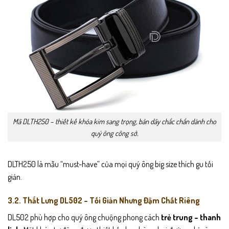
Mã DLTH250 – thiết kế khóa kim sang trọng, bản dây chắc chắn dành cho
quý ông công sở.
DLTH250 là mẫu “must-have” của mọi quý ông big size thích gu tối
giản.
3.2. Thắt Lưng DL502 – Tối Giản Nhưng Đậm Chất Riêng
DL502 phù hợp cho quý ông chuộng phong cách
trẻ trung – thanh