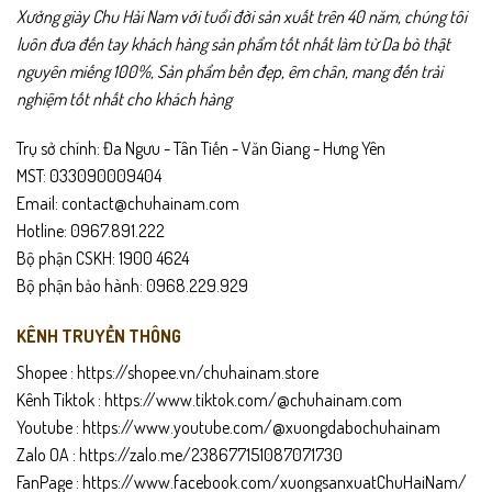
Xưởng giày Chu Hải Nam với tuổi đời sản xuất trên 40 năm, chúng tôi
luôn đưa đến tay khách hàng sản phẩm tốt nhất làm từ Da bò thật
nguyên miếng 100%, Sản phẩm bền đẹp, êm chân, mang đến trải
nghiệm tốt nhất cho khách hàng
Trụ sở chính: Đa Ngưu - Tân Tiến - Văn Giang - Hưng Yên
MST: 033090009404
Email: contact@chuhainam.com
Hotline: 0967.891.222
Bộ phận CSKH: 1900 4624
Bộ phận bảo hành: 0968.229.929
KÊNH TRUYỀN THÔNG
Shopee :
https://shopee.vn/chuhainam.store
Kênh Tiktok :
https://www.tiktok.com/@chuhainam.com
Youtube :
https://www.youtube.com/@xuongdabochuhainam
Zalo OA :
https://zalo.me/238677151087071730
FanPage :
https://www.facebook.com/xuongsanxuatChuHaiNam/