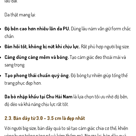
lâu dài.
Da thật mang lại:
Độ bền cao hơn nhiều lần da PU.
Dùng lâu năm vẫn giữ form chắc
chắn.
Đàn hồi tốt, không bị nứt khi chịu lực.
Rất phù hợp người big size.
Càng dùng càng mềm và bóng.
Tạo cảm giác đeo thoải mái và
sang trọng.
Tạo phong thái chuẩn quý ông.
Độ bóng tự nhiên giúp tổng thể
trang phục đẹp hơn.
Da bò nhập khẩu tại Chu Hải Nam
là lựa chọn tối ưu nhờ độ bền,
độ dẻo và khả năng chịu lực rất tốt.
2.3. Bản dây từ 3.0 – 3.5 cm là đẹp nhất
Với người big size, bản dây quá to sẽ tạo cảm giác chia cơ thể, khiến
vòng bụng trông nặng nề và kém thẩm mỹ. Ngược lại, bản dây quá