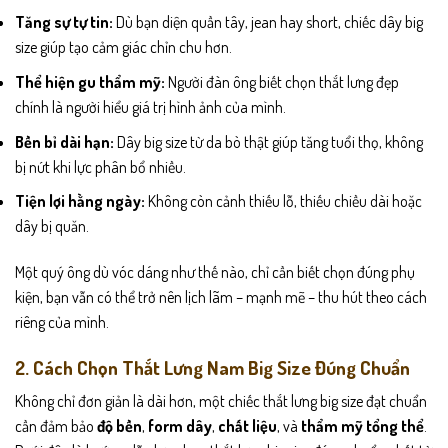
Tăng sự tự tin:
Dù bạn diện quần tây, jean hay short, chiếc dây big
size giúp tạo cảm giác chỉn chu hơn.
Thể hiện gu thẩm mỹ:
Người đàn ông biết chọn thắt lưng đẹp
chính là người hiểu giá trị hình ảnh của mình.
Bền bỉ dài hạn:
Dây big size từ da bò thật giúp tăng tuổi thọ, không
bị nứt khi lực phân bổ nhiều.
Tiện lợi hằng ngày:
Không còn cảnh thiếu lỗ, thiếu chiều dài hoặc
dây bị quăn.
Một quý ông dù vóc dáng như thế nào, chỉ cần biết chọn đúng phụ
kiện, bạn vẫn có thể trở nên lịch lãm – mạnh mẽ – thu hút theo cách
riêng của mình.
2. Cách Chọn Thắt Lưng Nam Big Size Đúng Chuẩn
Không chỉ đơn giản là dài hơn, một chiếc thắt lưng big size đạt chuẩn
cần đảm bảo
độ bền
,
form dây
,
chất liệu
, và
thẩm mỹ tổng thể
.