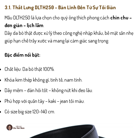
3.1. Thắt Lưng DLTH250 – Bản Lĩnh Đến Từ Sự Tối Giản
Mẫu DLTH250 là lựa chọn cho quý ông thích phong cách
chỉn chu –
đơn giản – lịch lãm
.
Dây da bò thật được xử lý theo công nghệ nhập khẩu, bề mặt sần nhẹ
giúp hạn chế trầy xước và mang lại cảm giác sang trọng.
Đặc điểm nổi bật:
Chất liệu: Da bò thật 100%.
Khóa kim thép không gỉ, tinh tế, nam tính.
Dây mềm – đàn hồi tốt – không nứt khi đeo lâu.
Phù hợp với quần tây – kaki – jean tối màu.
Có size big size 120–140 cm.