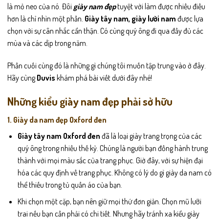
là mỏ neo của nó. Đôi
giày nam đẹp
tuyệt vời làm được nhiều điều
hơn là chỉ nhìn một phần.
Giày tây nam
,
giày lười nam
được lựa
chọn với sự cân nhắc cẩn thận. Có cùng quý ông đi qua đầy đủ các
mùa và các dịp trong năm.
Phần cuối cùng đó là những gì chúng tôi muốn tập trung vào ở đây.
Hãy cùng
Duvis
khám phá bài viết dưới đây nhé!
Những kiểu giày nam đẹp phải sở hữu
1. Giày da nam đẹp Oxford đen
Giày tây nam Oxford đen
đã là loại giày trang trọng của các
quý ông trong nhiều thế kỷ. Chúng là người bạn đồng hành trung
thành với mọi màu sắc của trang phục. Giờ đây, với sự hiện đại
hóa các quy định về trang phục. Không có lý do gì giày da nam có
thể thiếu trong tủ quần áo của bạn.
Khi chọn một cặp, bạn nên giữ mọi thứ đơn giản. Chọn mũ lưỡi
trai nếu bạn cần phải có chi tiết. Nhưng hãy tránh xa kiểu giày