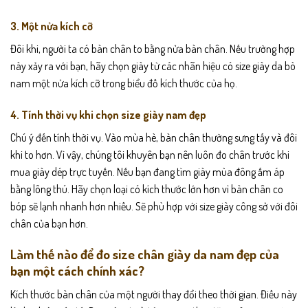
3. Một nửa kích cỡ
Đôi khi, người ta có bàn chân to bằng nửa bàn chân. Nếu trường hợp
này xảy ra với bạn, hãy chọn giày từ các nhãn hiệu có size giày da bò
nam một nửa kích cỡ trong biểu đồ kích thước của họ.
4. Tính thời vụ khi chọn size giày nam đẹp
Chú ý đến tính thời vụ. Vào mùa hè, bàn chân thường sưng tấy và đôi
khi to hơn. Vì vậy, chúng tôi khuyên bạn nên luôn đo chân trước khi
mua giày dép trực tuyến. Nếu bạn đang tìm giày mùa đông ấm áp
bằng lông thú. Hãy chọn loại có kích thước lớn hơn vì bàn chân co
bóp sẽ lạnh nhanh hơn nhiều. Sẽ phù hợp với size giày công sở với đôi
chân của bạn hơn.
Làm thế nào để đo size chân giày da nam đẹp của
bạn một cách chính xác?
Kích thước bàn chân của một người thay đổi theo thời gian. Điều này