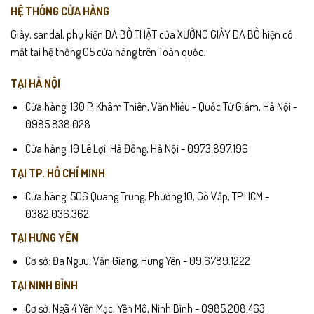
HỆ THỐNG CỬA HÀNG
Giày, sandal, phụ kiện DA BÒ THẬT của XƯỞNG GIÀY DA BÒ hiện có
mặt tại hệ thống 05 cửa hàng trên Toàn quốc.
TẠI HÀ NỘI
Cửa hàng: 130 P. Khâm Thiên, Văn Miếu - Quốc Tử Giám, Hà Nội -
0985.838.028
Cửa hàng: 19 Lê Lợi, Hà Đông, Hà Nội - 0973.897.196
TẠI TP. HỒ CHÍ MINH
Cửa hàng: 506 Quang Trung, Phường 10, Gò Vấp, TP.HCM -
0382.036.362
TẠI HƯNG YÊN
Cơ sở: Đa Ngưu, Văn Giang, Hưng Yên - 09.6789.1222
TẠI NINH BÌNH
Cơ sở: Ngã 4 Yên Mạc, Yên Mô, Ninh Bình - 0985.208.463