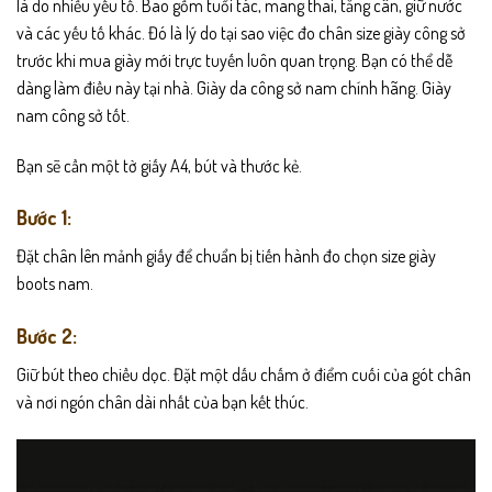
là do nhiều yếu tố. Bao gồm tuổi tác, mang thai, tăng cân, giữ nước
và các yếu tố khác. Đó là lý do tại sao việc đo chân size giày công sở
trước khi mua giày mới trực tuyến luôn quan trọng. Bạn có thể dễ
dàng làm điều này tại nhà. Giày da công sở nam chính hãng. Giày
nam công sở tốt.
Bạn sẽ cần một tờ giấy A4, bút và thước kẻ.
Bước 1:
Đặt chân lên mảnh giấy để chuẩn bị tiến hành đo chọn size giày
boots nam.
Bước 2:
Giữ bút theo chiều dọc. Đặt một dấu chấm ở điểm cuối của gót chân
và nơi ngón chân dài nhất của bạn kết thúc.