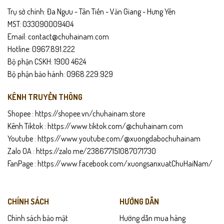
Trụ sở chính: Đa Ngưu - Tân Tiến - Văn Giang - Hưng Yên
MST: 033090009404
Email: contact@chuhainam.com
Hotline: 0967.891.222
Bộ phận CSKH: 1900 4624
Bộ phận bảo hành: 0968.229.929
KÊNH TRUYỀN THÔNG
Shopee :
https://shopee.vn/chuhainam.store
Kênh Tiktok :
https://www.tiktok.com/@chuhainam.com
Youtube :
https://www.youtube.com/@xuongdabochuhainam
Zalo OA :
https://zalo.me/238677151087071730
FanPage :
https://www.facebook.com/xuongsanxuatChuHaiNam/
CHÍNH SÁCH
HƯỚNG DẪN
Chính sách bảo mật
Hướng dẫn mua hàng