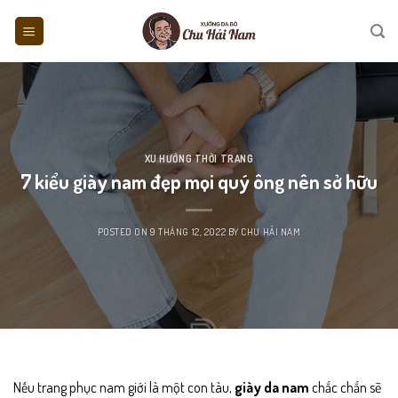
Skip
to
content
XU HƯỚNG THỜI TRANG
7 kiểu giày nam đẹp mọi quý ông nên sở hữu
POSTED ON
9 THÁNG 12, 2022
BY
CHU HẢI NAM
Nếu trang phục nam giới là một con tàu,
giày da nam
chắc chắn sẽ