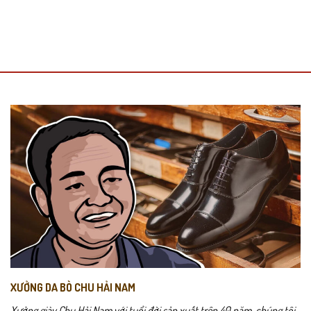
XƯỞNG DA BÒ CHU HẢI NAM
Xưởng giày Chu Hải Nam với tuổi đời sản xuất trên 40 năm, chúng tôi