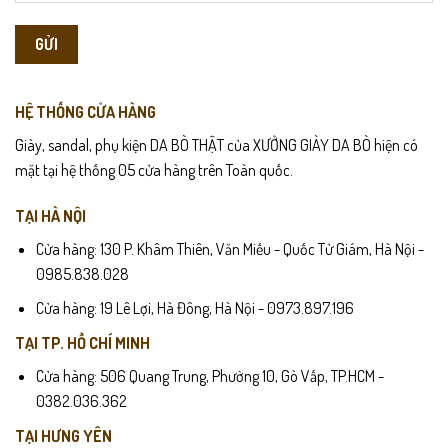
HỆ THỐNG CỬA HÀNG
Giày, sandal, phụ kiện DA BÒ THẬT của XƯỞNG GIÀY DA BÒ hiện có
mặt tại hệ thống 05 cửa hàng trên Toàn quốc.
TẠI HÀ NỘI
Cửa hàng: 130 P. Khâm Thiên, Văn Miếu - Quốc Tử Giám, Hà Nội -
0985.838.028
Cửa hàng: 19 Lê Lợi, Hà Đông, Hà Nội - 0973.897.196
TẠI TP. HỒ CHÍ MINH
Cửa hàng: 506 Quang Trung, Phường 10, Gò Vấp, TP.HCM -
0382.036.362
TẠI HƯNG YÊN