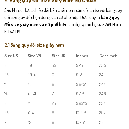
2. Bảng Quy Đổi Size Giày Nam Nữ Chuẩn
Sau khi đo được chiều dài bàn chân, bạn cần đối chiếu với bảng quy
đổi size giày để chọn đúng kích cỡ phù hợp. Dưới đây là
bảng quy
đổi size giày nam và nữ phổ biến
, áp dụng cho hệ size Việt Nam,
EU và US.
2.1 Bảng quy đổi size giày nam
Size US
Size VN
Size UK
Inches
Centimet
6
39
5.5
9.25″
23.5
6.5
39-40
6
9.5″
24.1
7
40
6.5
9.625″
24.4
7.5
40-41
7
9.75″
24.8
8
41
7.5
9.9375″
25.4
8.5
41-42
8
10.125″
25.7
9
42
8.5
10.25″
26