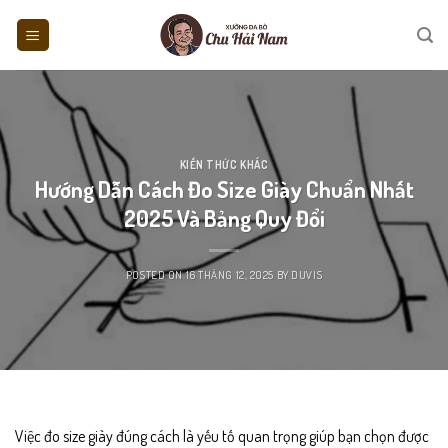
Skip
to
content
KIẾN THỨC KHÁC
Hướng Dẫn Cách Đo Size Giày Chuẩn Nhất
2025 Và Bảng Quy Đổi
POSTED ON
16 THÁNG 12, 2025
BY
DUVIS
Việc đo size giày đúng cách là yếu tố quan trọng giúp bạn chọn được