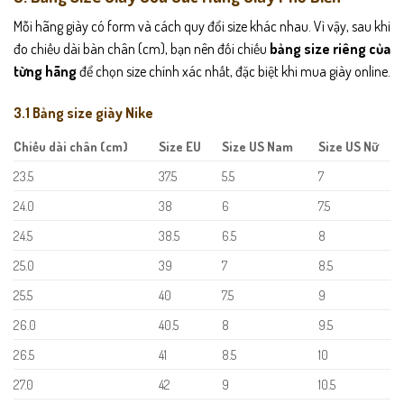
Mỗi hãng giày có form và cách quy đổi size khác nhau. Vì vậy, sau khi
đo chiều dài bàn chân (cm), bạn nên đối chiếu
bảng size riêng của
từng hãng
để chọn size chính xác nhất, đặc biệt khi mua giày online.
3.1 Bảng size giày Nike
Chiều dài chân (cm)
Size EU
Size US Nam
Size US Nữ
23.5
37.5
5.5
7
24.0
38
6
7.5
24.5
38.5
6.5
8
25.0
39
7
8.5
25.5
40
7.5
9
26.0
40.5
8
9.5
26.5
41
8.5
10
27.0
42
9
10.5