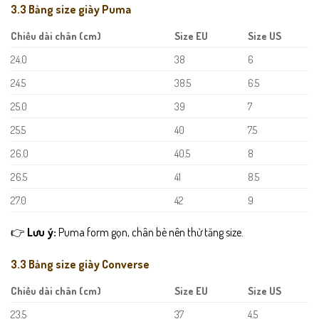
3.3 Bảng size giày Puma
Chiều dài chân (cm)
Size EU
Size US
24.0
38
6
24.5
38.5
6.5
25.0
39
7
25.5
40
7.5
26.0
40.5
8
26.5
41
8.5
27.0
42
9
👉
Lưu ý:
Puma form gọn, chân bè nên thử tăng size.
3.3 Bảng size giày Converse
Chiều dài chân (cm)
Size EU
Size US
23.5
37
4.5