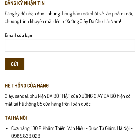
ĐĂNG KÝ NHẬN TIN
Đăng ký để nhận được những thông báo mới nhất về sản phẩm mới,
chương trình khuyến mãi đến từ Xưởng Giày Da Chu Hải Nam!
Email của bạn
HỆ THỐNG CỬA HÀNG
Giày, sandal, phụ kiện DA BÒ THẬT của XƯỞNG GIÀY DA BÒ hiện có
mặt tại hệ thống 05 cửa hàng trên Toàn quốc.
TẠI HÀ NỘI
Cửa hàng: 130 P. Khâm Thiên, Văn Miếu - Quốc Tử Giám, Hà Nội -
0985.838.028