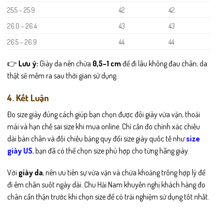
25.5 – 25.9
42
42
26.0 – 26.4
43
43
26.5 – 26.9
44
44
👉
Lưu ý:
Giày da nên chừa
0,5–1 cm
để đi lâu không đau chân; da
thật sẽ mềm ra sau thời gian sử dụng.
4. Kết Luận
Đo size giày đúng cách giúp bạn chọn được đôi giày vừa vặn, thoải
mái và hạn chế sai size khi mua online. Chỉ cần đo chính xác chiều
dài bàn chân và đối chiếu bảng quy đổi size giày quốc tế như
size
giày US
, bạn đã có thể chọn size phù hợp cho từng hãng giày.
Với
giày da
, nên ưu tiên sự vừa vặn và chừa khoảng trống hợp lý để
đi êm chân suốt ngày dài. Chu Hải Nam khuyến nghị khách hàng đo
chân cẩn thận trước khi chọn size để có trải nghiệm sử dụng tốt nhất.