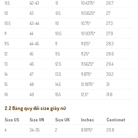
9.5
42-43
9
10.4375″
26.7
10
43
9.5
10.5625″
27
10.5
43-44
10
10.75″
27.3
11
44
10.5
10.9375″
27.9
11.5
44-45
11
11.125″
28.3
12
45
11.5
11.25″
28.6
13
46
12.5
11.5625″
29.4
14
47
13.5
11.875″
30.2
15
48
14.5
12.1875″
31
16
49
15.5
12.5″
31.8
2.2 Bảng quy đổi size giày nữ
Size US
Size VN
Size UK
Inches
Centimet
4
34-35
2
8.1875″
20.8