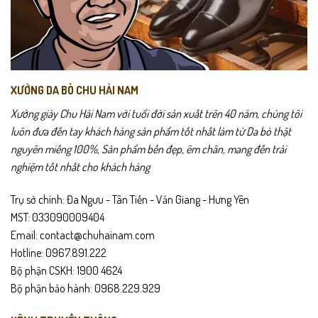
XƯỞNG DA BÒ CHU HẢI NAM
Xưởng giày Chu Hải Nam với tuổi đời sản xuất trên 40 năm, chúng tôi
luôn đưa đến tay khách hàng sản phẩm tốt nhất làm từ Da bò thật
nguyên miếng 100%, Sản phẩm bền đẹp, êm chân, mang đến trải
nghiệm tốt nhất cho khách hàng
Trụ sở chính: Đa Ngưu - Tân Tiến - Văn Giang - Hưng Yên
MST: 033090009404
Email: contact@chuhainam.com
Hotline: 0967.891.222
Bộ phận CSKH: 1900 4624
Bộ phận bảo hành: 0968.229.929