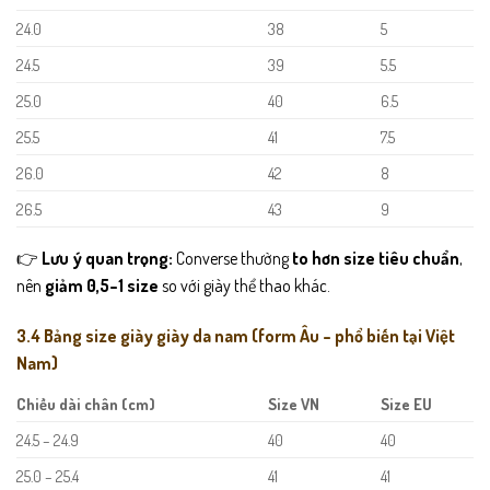
24.0
38
5
24.5
39
5.5
25.0
40
6.5
25.5
41
7.5
26.0
42
8
26.5
43
9
👉
Lưu ý quan trọng:
Converse thường
to hơn size tiêu chuẩn
,
nên
giảm 0,5–1 size
so với giày thể thao khác.
3.4 Bảng size giày giày da nam (form Âu – phổ biến tại Việt
Nam)
Chiều dài chân (cm)
Size VN
Size EU
24.5 – 24.9
40
40
25.0 – 25.4
41
41