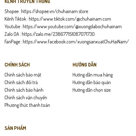
KÊNH TRUYỀN THÔNG
Shopee :
https://shopee.vn/chuhainam.store
Kênh Tiktok :
https://www.tiktok.com/@chuhainam.com
Youtube :
https://www.youtube.com/@xuongdabochuhainam
Zalo OA :
https://zalo.me/238677151087071730
FanPage :
https://www.facebook.com/xuongsanxuatChuHaiNam/
CHÍNH SÁCH
HƯỚNG DẪN
Chính sách bảo mật
Hướng dẫn mua hàng
Chính sách đổi trả
Hướng dẫn bảo quản
Chính sách bảo hành
Hướng dẫn chọn size
Chính sách vận chuyển
Phương thức thanh toán
SẢN PHẨM