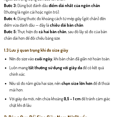
Bước 3:
Dùng bút đánh dấu
điểm dài nhất của ngón chân
(thường là ngón cái hoặc ngón trỏ).
Bước 4:
Dùng thước đo khoảng cách từ mép giấy (gót chân) đến
điểm vừa đánh dấu — đây là
chiều dài bàn chân
.
Bước 5:
Thực hiện đo
cả hai bàn chân
, sau đó lấy số đo của bàn
chân dài hơn để đối chiếu bảng size.
1.3 Lưu ý quan trọng khi đo size giày
Nên đo size vào
cuối ngày
, khi bàn chân đã giãn nở hoàn toàn.
Luôn mang
tất thường sử dụng với giày da
để có kết quả
chính xác.
Nếu số đo nằm giữa hai size, nên
chọn size lớn hơn
để đi thoải
mái hơn.
Với giày da mới, nên chừa khoảng
0,5 – 1 cm
để tránh cảm giác
chật khi đi lâu.