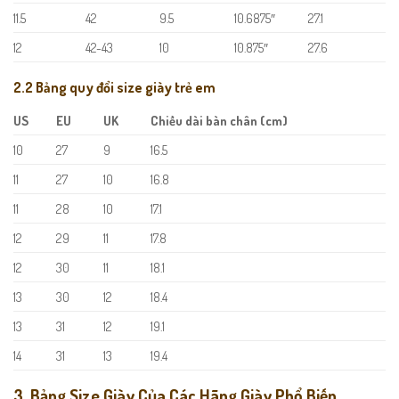
11.5
42
9.5
10.6875″
27.1
12
42-43
10
10.875″
27.6
2.2 Bảng quy đổi size giày trẻ em
US
EU
UK
Chiều dài bàn chân (cm)
10
27
9
16.5
11
27
10
16.8
11
28
10
17.1
12
29
11
17.8
12
30
11
18.1
13
30
12
18.4
13
31
12
19.1
14
31
13
19.4
3. Bảng Size Giày Của Các Hãng Giày Phổ Biến