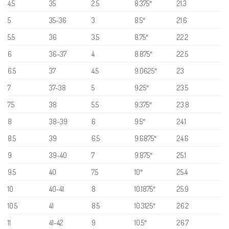
4.5
35
2.5
8.375″
21.3
5
35-36
3
8.5″
21.6
5.5
36
3.5
8.75″
22.2
6
36-37
4
8.875″
22.5
6.5
37
4.5
9.0625″
23
7
37-38
5
9.25″
23.5
7.5
38
5.5
9.375″
23.8
8
38-39
6
9.5″
24.1
8.5
39
6.5
9.6875″
24.6
9
39-40
7
9.875″
25.1
9.5
40
7.5
10″
25.4
10
40-41
8
10.1875″
25.9
10.5
41
8.5
10.3125″
26.2
11
41-42
9
10.5″
26.7