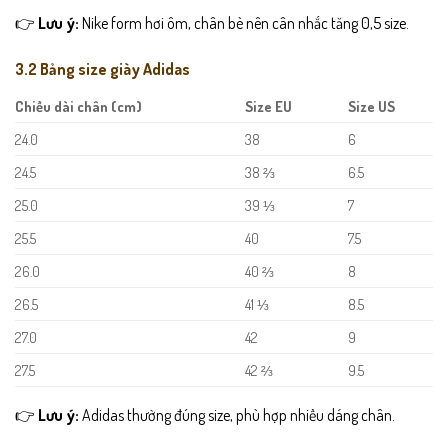
👉
Lưu ý:
Nike form hơi ôm, chân bè nên cân nhắc tăng 0,5 size.
3.2 Bảng size giày Adidas
Chiều dài chân (cm)
Size EU
Size US
24.0
38
6
24.5
38 ⅔
6.5
25.0
39 ⅓
7
25.5
40
7.5
26.0
40 ⅔
8
26.5
41 ⅓
8.5
27.0
42
9
27.5
42 ⅔
9.5
👉
Lưu ý:
Adidas thường đúng size, phù hợp nhiều dáng chân.