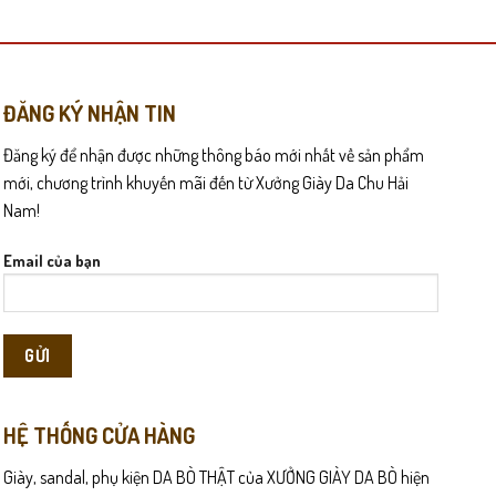
có
nhiều
biến
thể.
Các
ĐĂNG KÝ NHẬN TIN
n gàng giúp tổng thể trang phục trở nên lịch sự và nam tính hơn.
tùy
Đăng ký để nhận được những thông báo mới nhất về sản phẩm
chọn
ng ai phải di chuyển và đứng nhiều trong ngày.
có
mới, chương trình khuyến mãi đến từ Xưởng Giày Da Chu Hải
thể
Nam!
được
chọn
Email của bạn
trên
trang
sản
phẩm
HỆ THỐNG CỬA HÀNG
Giày, sandal, phụ kiện DA BÒ THẬT của XƯỞNG GIÀY DA BÒ hiện