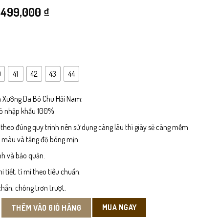
Giá
Giá
499,000
₫
gốc
hiện
là:
tại
840,000 ₫.
là:
0
41
42
43
44
499,000 ₫.
 Xưởng Da Bò Chu Hải Nam:
bò nhập khẩu 100%
 theo đúng quy trình nên sử dụng càng lâu thì giày sẽ càng mềm
n màu và tăng độ bóng mịn.
nh và bảo quản.
tiết, tỉ mỉ theo tiêu chuẩn.
hắn, chống trơn trượt.
g Sở Nam số lượng
MUA NGAY
THÊM VÀO GIỎ HÀNG