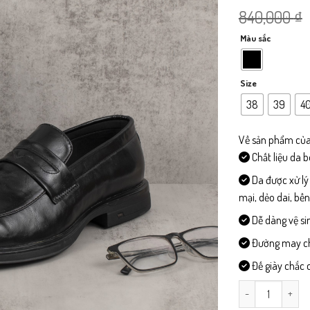
840,000
₫
Màu sắc
Size
38
39
4
Về sản phẩm của
Chất liệu da 
Da được xử lý
mại, dẻo dai, bề
Dễ dàng vệ si
Đường may chi 
Đế giày chắc c
CD323-Giày Côn