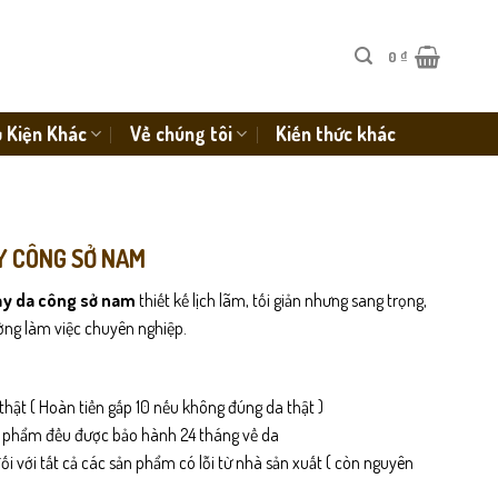
0
₫
 Kiện Khác
Về chúng tôi
Kiến thức khác
Y CÔNG SỞ NAM
ày da công sở nam
thiết kế lịch lãm, tối giản nhưng sang trọng,
ờng làm việc chuyên nghiệp.
thật ( Hoàn tiền gấp 10 nếu không đúng da thật )
n phẩm đều được bảo hành 24 tháng về da
i với tất cả các sản phẩm có lỗi từ nhà sản xuất ( còn nguyên