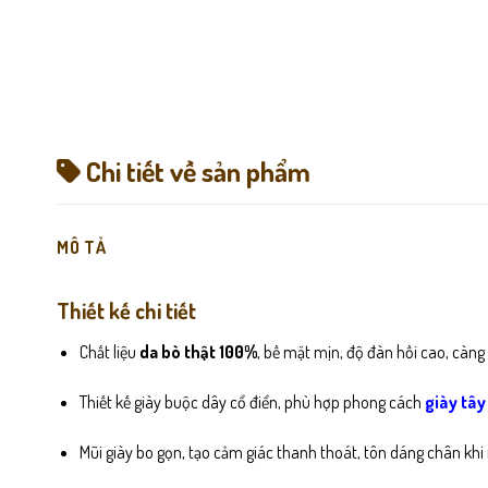
Chi tiết về sản phẩm
MÔ TẢ
Thiết kế chi tiết
Chất liệu
da bò thật 100%
, bề mặt mịn, độ đàn hồi cao, càn
Thiết kế giày buộc dây cổ điển, phù hợp phong cách
giày tâ
Mũi giày bo gọn, tạo cảm giác thanh thoát, tôn dáng chân kh