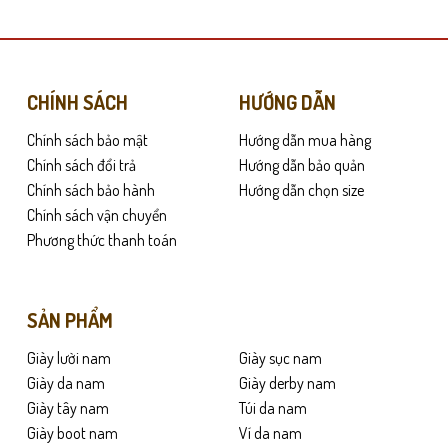
có
nhiều
biến
thể.
Các
CHÍNH SÁCH
HƯỚNG DẪN
nơi sự chỉn chu và chuyên nghiệp luôn được đặt lên hàng đầu. Phom giày gọ
tùy
Chính sách bảo mật
Hướng dẫn mua hàng
chọn
 thời gian ngắn sử dụng. Cảm giác mang nhẹ, không cứng, phù hợp cho nhữ
có
Chính sách đổi trả
Hướng dẫn bảo quản
thể
Chính sách bảo hành
Hướng dẫn chọn size
được
Chính sách vận chuyển
chọn
Phương thức thanh toán
trên
trang
sản
SẢN PHẨM
phẩm
Giày lười nam
Giày sục nam
Giày da nam
Giày derby nam
Giày tây nam
Túi da nam
Giày boot nam
Ví da nam