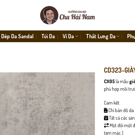
Dép Da Sandal
Túi Da
Ví Da
Thắt Lưng Da
Phụ
CD323-GIÀ
CX05
là mẫu
gi
phù hợp môi trư
Cam kết:
Chỉ bán đồ da 
Tất cả các sả
Một đổi một đố
tem mác )