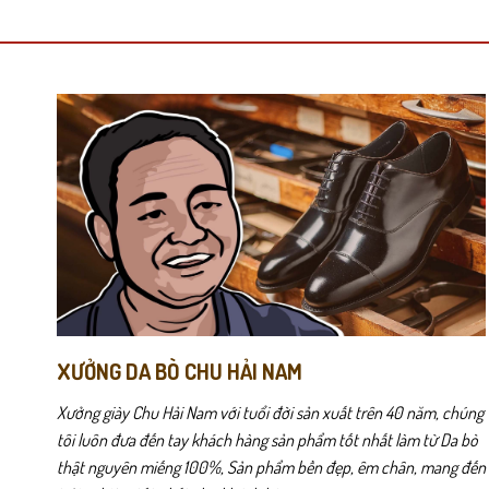
có
có
nhiều
nhiều
biến
biến
thể.
thể.
Các
Các
CX05
được thiết kế dành riêng cho môi trường công sở hiện đại, 
tùy
tùy
chọn
chọn
Chất da bò thật mềm mịn giúp đôi giày nhanh chóng ôm chân sau
có
có
thể
thể
được
được
chọn
chọn
trên
trên
trang
trang
sản
sản
phẩm
phẩm
XƯỞNG DA BÒ CHU HẢI NAM
Xưởng giày Chu Hải Nam với tuổi đời sản xuất trên 40 năm, chúng
tôi luôn đưa đến tay khách hàng sản phẩm tốt nhất làm từ Da bò
thật nguyên miếng 100%, Sản phẩm bền đẹp, êm chân, mang đến