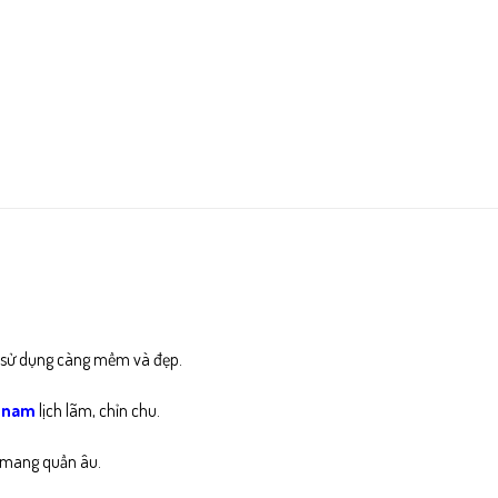
g sử dụng càng mềm và đẹp.
y nam
lịch lãm, chỉn chu.
i mang quần âu.