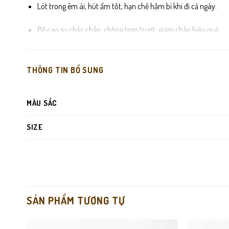
Lót trong êm ái, hút ẩm tốt, hạn chế hầm bí khi đi cả ngày.
Đế cao su chắc chắn, chống trơn trượt, giảm chấn hiệu quả.
Đường may sắc nét, gia công tỉ mỉ, đảm bảo độ bền lâu dài.
THÔNG TIN BỔ SUNG
MÀU SẮC
SIZE
SẢN PHẨM TƯƠNG TỰ