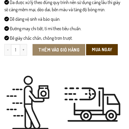
Da được xử lý theo đúng quy trình nên sử dụng càng lâu thì giày
sẽ càng mềm mại, dẻo dai, bền màu và tăng độ bóng mịn.
Dễ dàng vệ sinh và bảo quản.
Đường may chi tiết, tỉ mỉ theo tiêu chuẩn.
Đế giày chắc chắn, chống trơn trượt.
CS19 - Giày Da Công Sở số lượng
MUA NGAY
THÊM VÀO GIỎ HÀNG