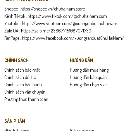
Shopee :
https://shopee.vn/chuhainam.store
Kênh Tiktok :
https://www.tiktok.com/@chuhainam.com
Youtube :
https://www.youtube.com/@xuongdabochuhainam
Zalo OA :
https://zalo.me/238677151087071730
FanPage :
https://www.facebook.com/xuongsanxuatChuHaiNam/
CHÍNH SÁCH
HƯỚNG DẪN
Chính sách bảo mật
Hướng dẫn mua hàng
Chính sách đổi trả
Hướng dẫn bảo quản
Chính sách bảo hành
Hướng dẫn chọn size
Chính sách vận chuyển
Phương thức thanh toán
SẢN PHẨM
Giày lười nam
Giày sục nam