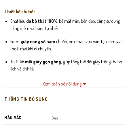
Thiết kế chi tiết
Chất liệu
da bò thật 100%
, bề mặt mịn, bền đẹp, càng sử dụng
càng mềm và bóng tự nhiên.
Form
giày công sở nam
chuẩn, ôm chân vừa vặn, tạo cảm giác
thoải mái khi di chuyển.
Thiết kế
mũi giày gọn gàng
, giúp tổng thể đôi giày trông thanh
lịch và tinh tế.
Lót trong êm ái, hạn chế hầm bí, phù hợp mang lâu trong ngày.
Xem toàn bộ nội dung
Đế cao su nguyên khối chắc chắn, độ bám tốt, hỗ trợ chống trơn
THÔNG TIN BỔ SUNG
trượt.
Đường may tỉ mỉ, hoàn thiện kỹ lưỡng, đảm bảo độ bền theo thời
MÀU SẮC
Đen
gian.