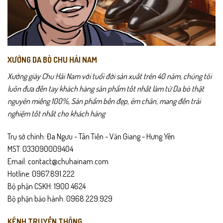
Giao hàng toàn quốc – kiểm tra hàng trước khi thanh toán.
trang
trang
sản
sản
phẩm
phẩm
Hỗ trợ đổi trả trong
15 ngày
nếu không vừa size hoặc lỗi sản xuất.
Hướng dẫn bảo quản
XƯỞNG DA BÒ CHU HẢI NAM
Lau sạch giày bằng khăn mềm sau khi sử dụng.
Xưởng giày Chu Hải Nam với tuổi đời sản xuất trên 40 năm, chúng tôi
luôn đưa đến tay khách hàng sản phẩm tốt nhất làm từ Da bò thật
Tránh ngâm nước hoặc để giày ẩm ướt lâu.
nguyên miếng 100%, Sản phẩm bền đẹp, êm chân, mang đến trải
nghiệm tốt nhất cho khách hàng
Bảo quản nơi khô thoáng, tránh ánh nắng trực tiếp.
Trụ sở chính: Đa Ngưu - Tân Tiến - Văn Giang - Hưng Yên
Dùng xi dưỡng da định kỳ để giữ độ mềm và bóng đẹp.
MST: 033090009404
Email: contact@chuhainam.com
Hotline: 0967.891.222
Bộ phận CSKH: 1900 4624
Bộ phận bảo hành: 0968.229.929
KÊNH TRUYỀN THÔNG