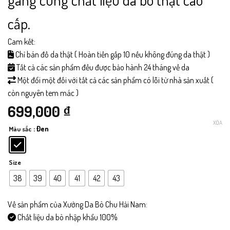
cấp.
Cam kết:
Chỉ bán đồ da thật ( Hoàn tiền gấp 10 nếu không đúng da thật )
Tất cả các sản phẩm đều được bảo hành 24 tháng về da
Một đổi một đối với tất cả các sản phẩm có lỗi từ nhà sản xuất (
còn nguyên tem mác )
699,000
₫
XÓA
: Đen
Màu sắc
Size
38
39
40
41
42
43
Về sản phẩm của Xưởng Da Bò Chu Hải Nam:
Chất liệu da bò nhập khẩu 100%