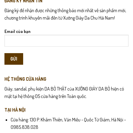
ĐĂNG KÝ NHẬN TIN
Đăng ký để nhận được những thông báo mới nhất về sản phẩm mới,
chương trình khuyến mãi đến từ Xưởng Giày Da Chu Hải Nam!
Email của bạn
HỆ THỐNG CỬA HÀNG
Giày, sandal, phụ kiện DA BÒ THẬT của XƯỞNG GIÀY DA BÒ hiện có
mặt tại hệ thống 05 cửa hàng trên Toàn quốc.
TẠI HÀ NỘI
Cửa hàng: 130 P. Khâm Thiên, Văn Miếu - Quốc Tử Giám, Hà Nội -
0985.838.028