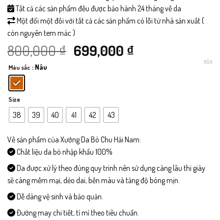
Tất cả các sản phẩm đều được bảo hành 24 tháng về da
Một đổi một đối với tất cả các sản phẩm có lỗi từ nhà sản xuất (
còn nguyên tem mác )
Giá
Giá
800,000
₫
699,000
₫
XÓA
: Nâu
Màu sắc
gốc
hiện
là:
tại
Size
800,000 ₫.
là:
38
39
40
41
42
43
699,000 ₫.
Về sản phẩm của Xưởng Da Bò Chu Hải Nam:
Chất liệu da bò nhập khẩu 100%
Da được xử lý theo đúng quy trình nên sử dụng càng lâu thì giày
sẽ càng mềm mại, dẻo dai, bền màu và tăng độ bóng mịn.
Dễ dàng vệ sinh và bảo quản.
Đường may chi tiết, tỉ mỉ theo tiêu chuẩn.