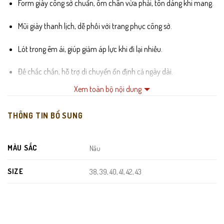
Form giày công sở chuẩn, ôm chân vừa phải, tôn dáng khi mang.
Mũi giày thanh lịch, dễ phối với trang phục công sở.
Lót trong êm ái, giúp giảm áp lực khi đi lại nhiều.
Đế chắc chắn, hỗ trợ di chuyển ổn định cả ngày dài.
Xem toàn bộ nội dung
Thuộc dòng
giày da nam
thiết kế hiện đại, phù hợp đi làm mỗi
ngày
THÔNG TIN BỔ SUNG
Lựa chọn lý tưởng trong phân khúc
giày công sở nam
lịch lãm
MÀU SẮC
Nâu
SIZE
38, 39, 40, 41, 42, 43