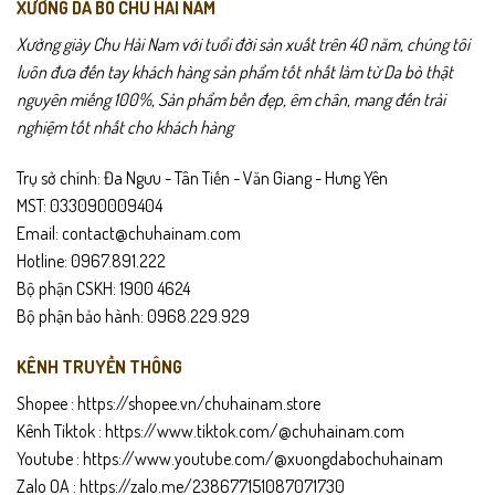
XƯỞNG DA BÒ CHU HẢI NAM
Gợi ý sử dụng
Xưởng giày Chu Hải Nam với tuổi đời sản xuất trên 40 năm, chúng tôi
Đi làm, họp hành, gặp gỡ đối tác.
luôn đưa đến tay khách hàng sản phẩm tốt nhất làm từ Da bò thật
nguyên miếng 100%, Sản phẩm bền đẹp, êm chân, mang đến trải
Phối cùng vest, quần tây, trang phục công sở.
nghiệm tốt nhất cho khách hàng
Mang cả ngày vẫn êm chân, dễ chịu.
Trụ sở chính: Đa Ngưu - Tân Tiến - Văn Giang - Hưng Yên
MST: 033090009404
Phù hợp làm quà tặng cho người thân, đồng nghiệp.
Email: contact@chuhainam.com
Hotline: 0967.891.222
Chính sách sản phẩm
Bộ phận CSKH: 1900 4624
Bảo hành
24 tháng
.
Bộ phận bảo hành: 0968.229.929
Giao hàng toàn quốc,
kiểm tra hàng trước khi thanh toán
.
KÊNH TRUYỀN THÔNG
Shopee :
https://shopee.vn/chuhainam.store
Hỗ trợ đổi trả nếu không vừa size theo quy định.
Kênh Tiktok :
https://www.tiktok.com/@chuhainam.com
Hướng dẫn bảo quản
Youtube :
https://www.youtube.com/@xuongdabochuhainam
Zalo OA :
https://zalo.me/238677151087071730