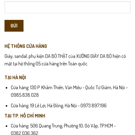
HỆ THỐNG CỬA HÀNG
Giày, sandal, phụ kiện DA BÒ THẬT của XƯỞNG GIÀY DA BÒ hiện có
mặt tại hệ thống 05 cửa hàng trên Toàn quốc.
TẠI HÀ NỘI
Cửa hàng: 130 P. Khâm Thiên, Văn Miếu - Quốc Tử Giám, Hà Nội -
0985.838.028
Cửa hàng: 19 Lê Lợi, Hà Đông, Hà Nội - 0973.897.196
TẠI TP. HỒ CHÍ MINH
Cửa hàng: 506 Quang Trung, Phường 10, Gò Vấp, TP.HCM -
0382.036.362