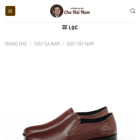
Skip
to
content
LỌC
TRANG CHỦ
/
GIÀY DA NAM
/
GIÀY TÂY NAM