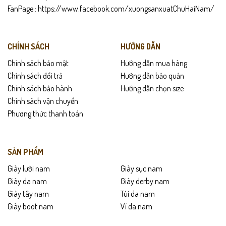
Bảo quản nơi khô thoáng
FanPage :
https://www.facebook.com/xuongsanxuatChuHaiNam/
Lau giày bằng khăn mềm sau khi sử dụng để giữ độ bền và độ
bóng của da.
CHÍNH SÁCH
HƯỚNG DẪN
Chính sách bảo mật
Hướng dẫn mua hàng
Chính sách đổi trả
Hướng dẫn bảo quản
Chính sách bảo hành
Hướng dẫn chọn size
Chính sách vận chuyển
Phương thức thanh toán
SẢN PHẨM
Giày lười nam
Giày sục nam
Giày da nam
Giày derby nam
Giày tây nam
Túi da nam
Giày boot nam
Ví da nam