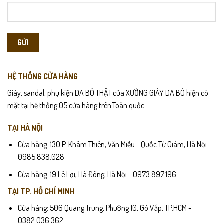
HỆ THỐNG CỬA HÀNG
Giày, sandal, phụ kiện DA BÒ THẬT của XƯỞNG GIÀY DA BÒ hiện có
mặt tại hệ thống 05 cửa hàng trên Toàn quốc.
TẠI HÀ NỘI
Cửa hàng: 130 P. Khâm Thiên, Văn Miếu - Quốc Tử Giám, Hà Nội -
0985.838.028
Cửa hàng: 19 Lê Lợi, Hà Đông, Hà Nội - 0973.897.196
TẠI TP. HỒ CHÍ MINH
Cửa hàng: 506 Quang Trung, Phường 10, Gò Vấp, TP.HCM -
0382.036.362