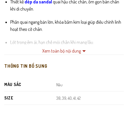
Thiết kế
dép da sandal
quai hậu chắc chắn, ôm gọn bàn chân
khi di chuyển.
Phần quai ngang bản lớn, khóa bấm kim loại giúp điều chỉnh linh
hoạt theo cỡ chân.
Lót trong êm ái, hạn chế mỏi chân khi mang lâu.
Xem toàn bộ nội dung
Đế cao su nguyên khối, chống trơn trượt, bám sàn tốt.
THÔNG TIN BỔ SUNG
Đường may đều – chắc – gọn, tăng độ bền và tính thẩm mỹ.
MÀU SẮC
Nâu
SIZE
38, 39, 40, 41, 42