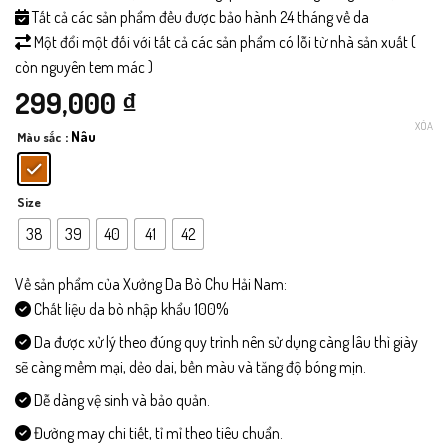
Tất cả các sản phẩm đều được bảo hành 24 tháng về da
Một đổi một đối với tất cả các sản phẩm có lỗi từ nhà sản xuất (
còn nguyên tem mác )
299,000
₫
XÓA
: Nâu
Màu sắc
Size
38
39
40
41
42
Về sản phẩm của Xưởng Da Bò Chu Hải Nam:
Chất liệu da bò nhập khẩu 100%
Da được xử lý theo đúng quy trình nên sử dụng càng lâu thì giày
sẽ càng mềm mại, dẻo dai, bền màu và tăng độ bóng mịn.
Dễ dàng vệ sinh và bảo quản.
Đường may chi tiết, tỉ mỉ theo tiêu chuẩn.