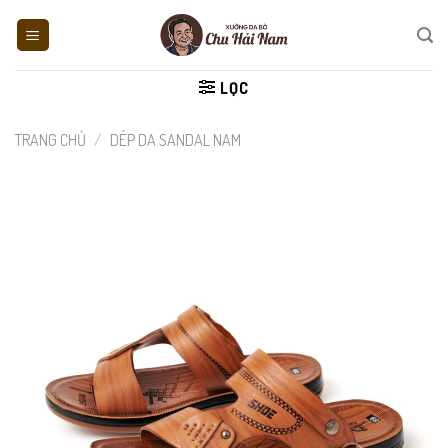
Skip
to
content
LỌC
TRANG CHỦ
/
DÉP DA SANDAL NAM