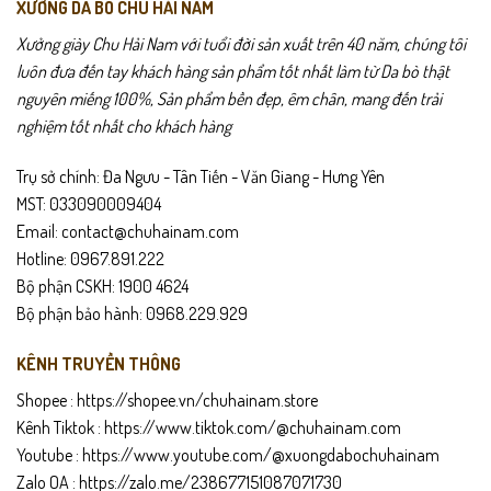
Chính sách sản phẩm
XƯỞNG DA BÒ CHU HẢI NAM
Bảo hành 24 tháng.
Xưởng giày Chu Hải Nam với tuổi đời sản xuất trên 40 năm, chúng tôi
luôn đưa đến tay khách hàng sản phẩm tốt nhất làm từ Da bò thật
Giao hàng toàn quốc – được mở kiểm trước khi thanh toán.
nguyên miếng 100%, Sản phẩm bền đẹp, êm chân, mang đến trải
nghiệm tốt nhất cho khách hàng
Đổi trả trong 15 ngày nếu sản phẩm lỗi hoặc không vừa size.
Trụ sở chính: Đa Ngưu - Tân Tiến - Văn Giang - Hưng Yên
Hướng dẫn bảo quản
MST: 033090009404
Lau sạch dép bằng khăn mềm sau khi sử dụng.
Email: contact@chuhainam.com
Hotline: 0967.891.222
Tránh ngâm nước lâu ngày.
Bộ phận CSKH: 1900 4624
Bộ phận bảo hành: 0968.229.929
Bảo quản nơi khô thoáng, tránh ánh nắng trực tiếp.
KÊNH TRUYỀN THÔNG
Dùng xi hoặc kem dưỡng da định kỳ để giữ độ mềm và màu sắc.
Shopee :
https://shopee.vn/chuhainam.store
Kênh Tiktok :
https://www.tiktok.com/@chuhainam.com
Youtube :
https://www.youtube.com/@xuongdabochuhainam
Zalo OA :
https://zalo.me/238677151087071730