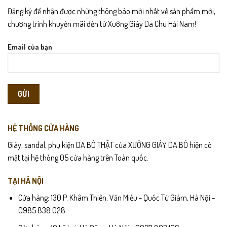
Đăng ký để nhận được những thông báo mới nhất về sản phẩm mới,
chương trình khuyến mãi đến từ Xưởng Giày Da Chu Hải Nam!
Email của bạn
HỆ THỐNG CỬA HÀNG
Giày, sandal, phụ kiện DA BÒ THẬT của XƯỞNG GIÀY DA BÒ hiện có
mặt tại hệ thống 05 cửa hàng trên Toàn quốc.
TẠI HÀ NỘI
Cửa hàng: 130 P. Khâm Thiên, Văn Miếu - Quốc Tử Giám, Hà Nội -
0985.838.028