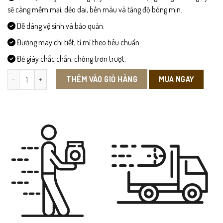
sẽ càng mềm mại, dẻo dai, bền màu và tăng độ bóng mịn.
Dễ dàng vệ sinh và bảo quản.
Đường may chi tiết, tỉ mỉ theo tiêu chuẩn.
Đế giày chắc chắn, chống trơn trượt.
DEP106-Dép Sandal Da Bò Nam số lượng
MUA NGAY
THÊM VÀO GIỎ HÀNG