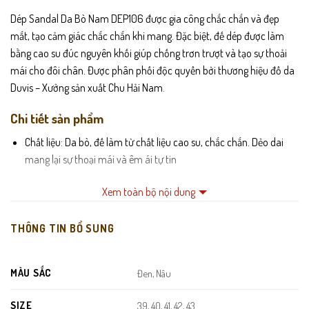
Dép Sandal Da Bò Nam DEP106 được gia công chắc chắn và đẹp
mắt, tạo cảm giác chắc chắn khi mang. Đặc biệt, đế dép được làm
bằng cao su đúc nguyên khối giúp chống trơn trượt và tạo sự thoải
mái cho đôi chân. Được phân phối độc quyền bởi thương hiệu đồ da
Duvis – Xưởng sản xuất Chu Hải Nam.
Chi tiết sản phẩm
Chất liệu: Da bò, đế làm từ chất liệu cao su, chắc chắn. Dẻo dai
mang lại sự thoại mái và êm ái tự tin
Đế Khâu: Cẩn Thận Chắc Chắn
Xem toàn bộ nội dung
Thiết kế: Dép được thiết kế theo công nghệ mới. Độ chống trơn
trượt cao, mang đến cho người sử dụng cảm giác thoải mái. Và tự
THÔNG TIN BỔ SUNG
tin khi di chuyển. Kiểu dáng thời trang. Ôm gọn bàn chân, dễ
dàng kết hợp với nhiều loại trang phục. Dép có thể dùng cho mọi
MÀU SẮC
Đen, Nâu
lứa tuổi
Phong cách: đơn giản nhưng vẫn hiện đại, bắt kịp xu hướng thời
SIZE
39, 40, 41, 42, 43