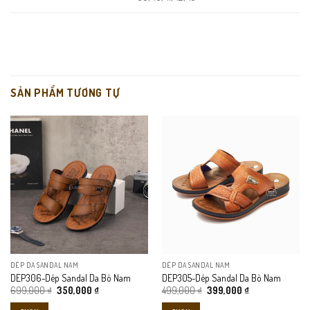
trang mới.
Màu sắc: Đen, Nâu
SẢN PHẨM TƯƠNG TỰ
DÉP DA SANDAL NAM
DÉP DA SANDAL NAM
DEP306-Dép Sandal Da Bò Nam
DEP305-Dép Sandal Da Bò Nam
Giá
Giá
Giá
Giá
699,000
₫
350,000
₫
499,000
₫
399,000
₫
gốc
hiện
gốc
hiện
là:
tại
là:
tại