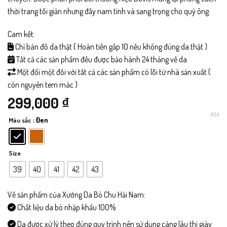
thời trang tối giản nhưng đầy nam tính và sang trọng cho quý ông.
Cam kết:
Chỉ bán đồ da thật ( Hoàn tiền gấp 10 nếu không đúng da thật )
Tất cả các sản phẩm đều được bảo hành 24 tháng về da
Một đổi một đối với tất cả các sản phẩm có lỗi từ nhà sản xuất (
còn nguyên tem mác )
299,000
₫
XÓA
: Đen
Màu sắc
Size
39
40
41
42
43
Về sản phẩm của Xưởng Da Bò Chu Hải Nam:
Chất liệu da bò nhập khẩu 100%
Da được xử lý theo đúng quy trình nên sử dụng càng lâu thì giày