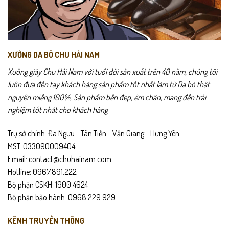
trang
trang
sản
sản
phẩm
phẩm
XƯỞNG DA BÒ CHU HẢI NAM
Xưởng giày Chu Hải Nam với tuổi đời sản xuất trên 40 năm, chúng tôi
luôn đưa đến tay khách hàng sản phẩm tốt nhất làm từ Da bò thật
nguyên miếng 100%, Sản phẩm bền đẹp, êm chân, mang đến trải
nghiệm tốt nhất cho khách hàng
Trụ sở chính: Đa Ngưu - Tân Tiến - Văn Giang - Hưng Yên
MST: 033090009404
Email: contact@chuhainam.com
Hotline: 0967.891.222
Bộ phận CSKH: 1900 4624
Bộ phận bảo hành: 0968.229.929
KÊNH TRUYỀN THÔNG