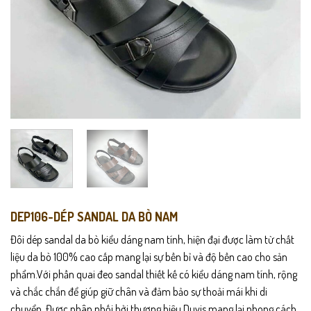
DEP106-DÉP SANDAL DA BÒ NAM
Đôi dép sandal da bò kiểu dáng nam tính, hiện đại được làm từ chất
liệu da bò 100% cao cấp mang lại sự bền bỉ và độ bền cao cho sản
phẩm.Với phần quai đeo sandal thiết kế có kiểu dáng nam tính, rộng
và chắc chắn để giúp giữ chân và đảm bảo sự thoải mái khi di
chuyển. Được phân phối bởi thương hiệu Duvis mang lại phong cách