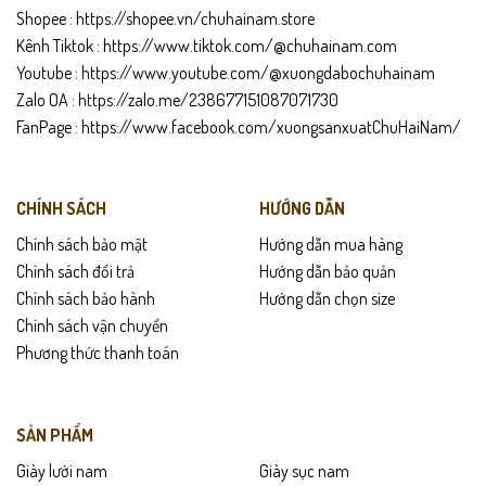
Shopee :
https://shopee.vn/chuhainam.store
Kênh Tiktok :
https://www.tiktok.com/@chuhainam.com
Youtube :
https://www.youtube.com/@xuongdabochuhainam
Zalo OA :
https://zalo.me/238677151087071730
FanPage :
https://www.facebook.com/xuongsanxuatChuHaiNam/
CHÍNH SÁCH
HƯỚNG DẪN
Chính sách bảo mật
Hướng dẫn mua hàng
Chính sách đổi trả
Hướng dẫn bảo quản
Chính sách bảo hành
Hướng dẫn chọn size
Chính sách vận chuyển
Phương thức thanh toán
SẢN PHẨM
Giày lười nam
Giày sục nam