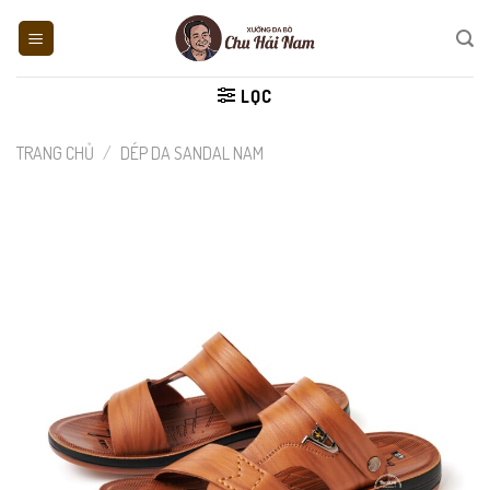
Skip
to
content
LỌC
TRANG CHỦ
/
DÉP DA SANDAL NAM