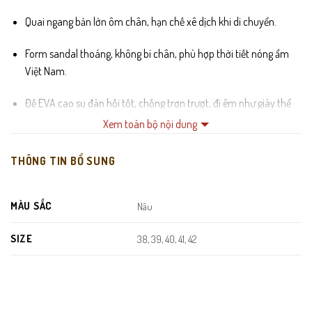
Quai ngang bản lớn ôm chân, hạn chế xê dịch khi di chuyển.
Form sandal thoáng, không bí chân, phù hợp thời tiết nóng ẩm
Việt Nam.
Đế EVA cao su đàn hồi tốt, chống trơn trượt, đi êm như giày thể
thao.
Xem toàn bộ nội dung
Đường may thủ công tỉ mỉ, gia cố đầu quai – hạn chế bung chỉ,
THÔNG TIN BỔ SUNG
đứt quai.
Lót đế vân chống trượt, massage nhẹ giúp thoải mái khi đi cả
MÀU SẮC
Nâu
ngày.
SIZE
38, 39, 40, 41, 42