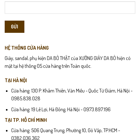
HỆ THỐNG CỬA HÀNG
Giày, sandal, phụ kiện DA BÒ THẬT của XƯỞNG GIÀY DA BÒ hiện có
mặt tại hệ thống 05 cửa hàng trên Toàn quốc.
TẠI HÀ NỘI
Cửa hàng: 130 P. Khâm Thiên, Văn Miếu - Quốc Tử Giám, Hà Nội -
0985.838.028
Cửa hàng: 19 Lê Lợi, Hà Đông, Hà Nội - 0973.897.196
TẠI TP. HỒ CHÍ MINH
Cửa hàng: 506 Quang Trung, Phường 10, Gò Vấp, TP.HCM -
0382.036.362