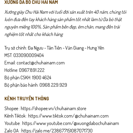
Tránh phơi nắng gắt để da không khô cứng.
XƯỞNG DA BÒ CHU HẢI NAM
Xưởng giày Chu Hải Nam với tuổi đời sản xuất trên 40 năm, chúng tôi
Để nơi thoáng mát, tránh ẩm mốc.
luôn đưa đến tay khách hàng sản phẩm tốt nhất làm từ Da bò thật
nguyên miếng 100%, Sản phẩm bền đẹp, êm chân, mang đến trải
Không để đế tiếp xúc dầu nhớt để giữ bám tốt nhất.
nghiệm tốt nhất cho khách hàng
Trụ sở chính: Đa Ngưu - Tân Tiến - Văn Giang - Hưng Yên
MST: 033090009404
Email: contact@chuhainam.com
Hotline: 0967.891.222
Bộ phận CSKH: 1900 4624
Bộ phận bảo hành: 0968.229.929
KÊNH TRUYỀN THÔNG
Shopee :
https://shopee.vn/chuhainam.store
Kênh Tiktok :
https://www.tiktok.com/@chuhainam.com
Youtube :
https://www.youtube.com/@xuongdabochuhainam
Zalo OA :
https://zalo.me/238677151087071730