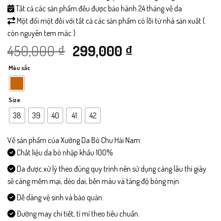
Tất cả các sản phẩm đều được bảo hành 24 tháng về da
Một đổi một đối với tất cả các sản phẩm có lỗi từ nhà sản xuất (
còn nguyên tem mác )
Giá
Giá
450,000
₫
299,000
₫
Màu sắc
gốc
hiện
là:
tại
Size
450,000 ₫.
là:
38
39
40
41
42
299,000 ₫.
Về sản phẩm của Xưởng Da Bò Chu Hải Nam:
Chất liệu da bò nhập khẩu 100%
Da được xử lý theo đúng quy trình nên sử dụng càng lâu thì giày
sẽ càng mềm mại, dẻo dai, bền màu và tăng độ bóng mịn.
Dễ dàng vệ sinh và bảo quản.
Đường may chi tiết, tỉ mỉ theo tiêu chuẩn.