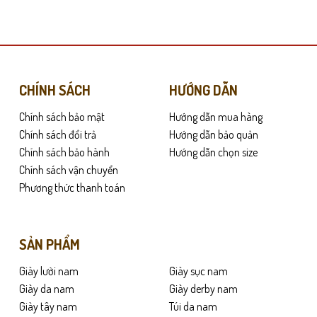
này
có
nhiều
biến
thể.
Các
CHÍNH SÁCH
HƯỚNG DẪN
tùy
g đầu tiên. Bề mặt da có độ đàn hồi tốt, hạn chế nhăn gãy trong quá trì
Chính sách bảo mật
Hướng dẫn mua hàng
chọn
có
Chính sách đổi trả
Hướng dẫn bảo quản
thể
Chính sách bảo hành
Hướng dẫn chọn size
uyển nhiều. Phần lót trong êm ái giúp giảm áp lực lên lòng bàn chân. Nhờ đ
được
Chính sách vận chuyển
chọn
Phương thức thanh toán
trên
trang
sản
SẢN PHẨM
phẩm
Giày lười nam
Giày sục nam
Giày da nam
Giày derby nam
Giày tây nam
Túi da nam