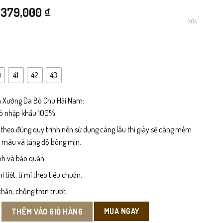
Giá
Giá
379,000
₫
XÓA
gốc
hiện
là:
tại
499,000 ₫.
là:
0
41
42
43
379,000 ₫.
 Xưởng Da Bò Chu Hải Nam:
bò nhập khẩu 100%
 theo đúng quy trình nên sử dụng càng lâu thì giày sẽ càng mềm
n màu và tăng độ bóng mịn.
nh và bảo quản.
tiết, tỉ mỉ theo tiêu chuẩn.
hắn, chống trơn trượt.
a Bò số lượng
MUA NGAY
THÊM VÀO GIỎ HÀNG