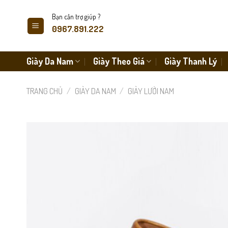
Skip
Bạn cần trợ giúp ?
to
0967.891.222
content
Giày Da Nam
Giày Theo Giá
Giày Thanh Lý
TRANG CHỦ
/
GIÀY DA NAM
/
GIÀY LƯỜI NAM