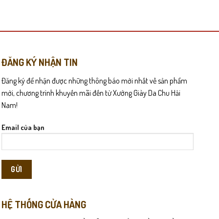
này
có
nhiều
biến
thể.
Các
ĐĂNG KÝ NHẬN TIN
tùy
nh sử dụng. Càng mang lâu, da càng ôm chân và lên màu tự nhiên.
Đăng ký để nhận được những thông báo mới nhất về sản phẩm
chọn
có
mới, chương trình khuyến mãi đến từ Xưởng Giày Da Chu Hải
thể
Nam!
ó, L016 phù hợp cho người đi làm, đi lại thường xuyên. Mang giày
được
chọn
Email của bạn
trên
trang
sản
phẩm
HỆ THỐNG CỬA HÀNG