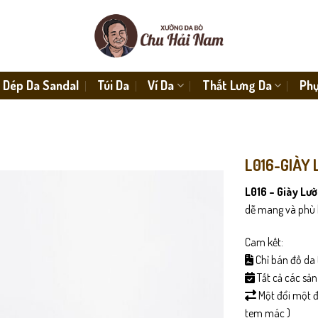
Dép Da Sandal
Túi Da
Ví Da
Thắt Lưng Da
Phụ
L016-GIÀY 
L016 – Giày Lườ
dễ mang và phù 
Cam kết:
Chỉ bán đồ da 
Tất cả các sả
Một đổi một đố
tem mác )