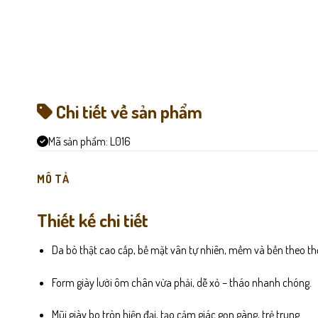
Chi tiết về sản phẩm
Mã sản phẩm:
L016
MÔ TẢ
Thiết kế chi tiết
Da bò thật cao cấp, bề mặt vân tự nhiên, mềm và bền theo thờ
Form giày lười ôm chân vừa phải, dễ xỏ – tháo nhanh chóng.
Mũi giày bo tròn hiện đại, tạo cảm giác gọn gàng, trẻ trung.