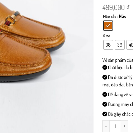
499,000
₫
: Nâu
Màu sắc
Size
38
39
4
Về sản phẩm của
Chất liệu da 
Da được xử lý
mại, dẻo dai, bề
Dễ dàng vệ si
Đường may chi 
Đế giày chắc c
L016-Giày Lười D