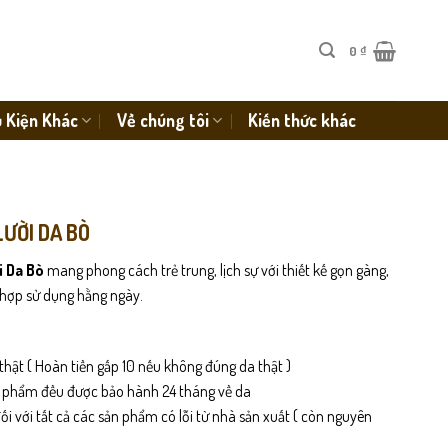
0
₫
 Kiện Khác
Về chúng tôi
Kiến thức khác
LƯỜI DA BÒ
i Da Bò
mang phong cách trẻ trung, lịch sự với thiết kế gọn gàng,
hợp sử dụng hằng ngày.
thật ( Hoàn tiền gấp 10 nếu không đúng da thật )
n phẩm đều được bảo hành 24 tháng về da
i với tất cả các sản phẩm có lỗi từ nhà sản xuất ( còn nguyên