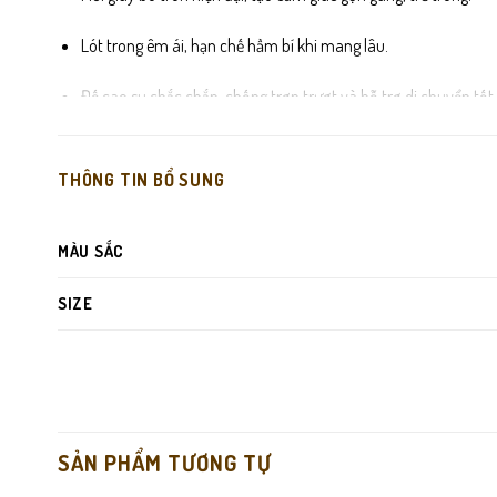
Lót trong êm ái, hạn chế hầm bí khi mang lâu.
Đế cao su chắc chắn, chống trơn trượt và hỗ trợ di chuyển tốt.
Da bò thật mềm mại, càng mang càng êm và đẹp.
THÔNG TIN BỔ SUNG
Thiết kế giày lười tiện lợi, phù hợp nhiều hoàn cảnh.
Dễ phối đồ trong các dòng
giày lười nam
MÀU SẮC
Thuộc bộ sưu tập
giày da nam
lịch sự – năng động
SIZE
SẢN PHẨM TƯƠNG TỰ