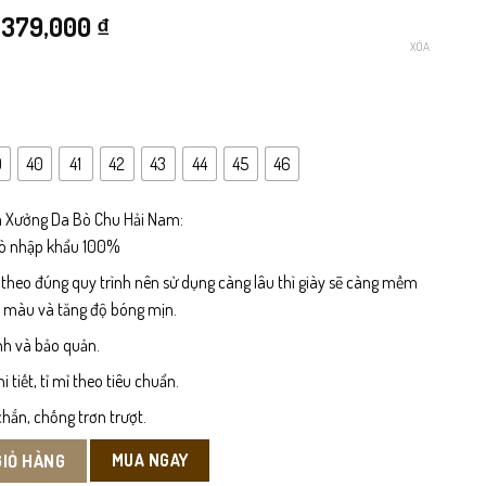
Giá
Giá
379,000
₫
XÓA
gốc
hiện
là:
tại
499,000 ₫.
là:
9
40
41
42
43
44
45
46
379,000 ₫.
 Xưởng Da Bò Chu Hải Nam:
bò nhập khẩu 100%
 theo đúng quy trình nên sử dụng càng lâu thì giày sẽ càng mềm
n màu và tăng độ bóng mịn.
nh và bảo quản.
tiết, tỉ mỉ theo tiêu chuẩn.
hắn, chống trơn trượt.
MUA NGAY
GIỎ HÀNG