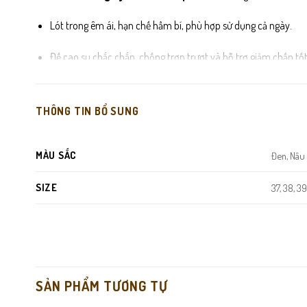
Lót trong êm ái, hạn chế hầm bí, phù hợp sử dụng cả ngày.
Đế cao su chắc chắn, chống trơn trượt và hỗ trợ giảm chấn tốt
Đường may tỉ mỉ, hoàn thiện sắc nét, đảm bảo độ bền theo thờ
THÔNG TIN BỔ SUNG
MÀU SẮC
Đen, Nâu
SIZE
37, 38, 39,
SẢN PHẨM TƯƠNG TỰ