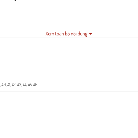
.
Xem toàn bộ nội dung
i gian.
 40, 41, 42, 43, 44, 45, 46