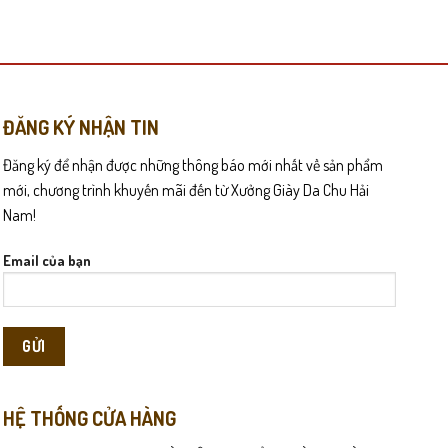
này
có
nhiều
biến
thể.
Các
ĐĂNG KÝ NHẬN TIN
tùy
Đăng ký để nhận được những thông báo mới nhất về sản phẩm
chọn
ơn.
có
mới, chương trình khuyến mãi đến từ Xưởng Giày Da Chu Hải
thể
Nam!
được
chọn
Email của bạn
trên
trang
sản
phẩm
HỆ THỐNG CỬA HÀNG