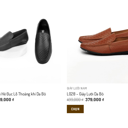
này
có
độ tuổi và phong cách khác nhau. Kiểu dáng giày lười giúp người mang dễ 
nhiều
biến
thể.
Các
tùy
chọn
có
thể
được
chọn
trên
GIÀY LƯỜI NAM
trang
ời Hè Đục Lỗ Thoáng khí Da Bò
L028 – Giày Lười Da Bò
sản
á
Giá
Giá
Giá
79,000
₫
499,000
₫
379,000
₫
phẩm
c
hiện
gốc
hiện
tại
là:
tại
CHỌN
9,000 ₫.
là:
499,000 ₫.
là:
379,000 ₫.
379,000 ₫.
Sản
phẩm