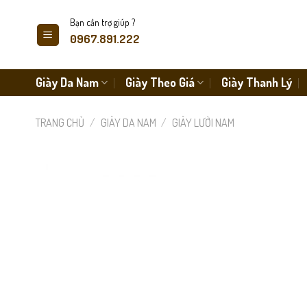
Skip
Bạn cần trợ giúp ?
to
0967.891.222
content
Giày Da Nam
Giày Theo Giá
Giày Thanh Lý
TRANG CHỦ
/
GIÀY DA NAM
/
GIÀY LƯỜI NAM