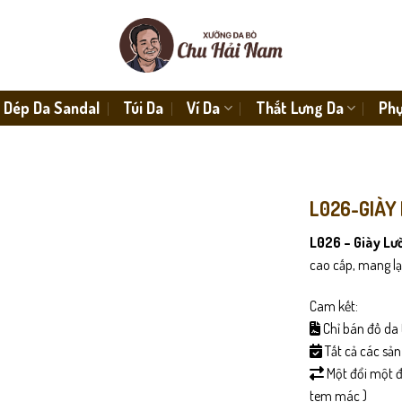
Dép Da Sandal
Túi Da
Ví Da
Thắt Lưng Da
Phụ
L026-GIÀY 
L026 – Giày Lườ
cao cấp, mang lại
Cam kết:
Chỉ bán đồ da 
Tất cả các sả
Một đổi một đố
tem mác )