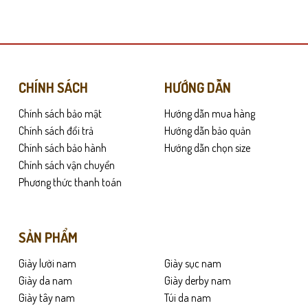
này
có
nhiều
biến
thể.
Các
CHÍNH SÁCH
HƯỚNG DẪN
tùy
Chính sách bảo mật
Hướng dẫn mua hàng
chọn
ầu tiên. Khi sử dụng thường xuyên, da giày mềm dần và ôm sát bàn chân h
có
Chính sách đổi trả
Hướng dẫn bảo quản
. Thiết kế này đặc biệt thích hợp cho những ai thường xuyên di chuyển.
thể
Chính sách bảo hành
Hướng dẫn chọn size
được
Chính sách vận chuyển
ờ đó, người mang luôn cảm thấy ổn định và thoải mái khi di chuyển.
chọn
Phương thức thanh toán
trên
trang
sản
SẢN PHẨM
phẩm
Giày lười nam
Giày sục nam
Giày da nam
Giày derby nam
Giày tây nam
Túi da nam