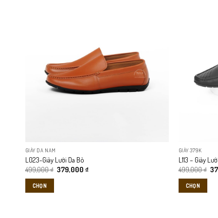
này
này
có
có
L026 được thiết kế theo phong cách tối giản, phù hợp với nhiều 
nhiều
nhiều
biến
biến
thể.
thể.
Các
Các
tùy
tùy
chọn
chọn
có
có
thể
thể
được
được
chọn
chọn
trên
trên
GIÀY DA NAM
GIÀY 379K
trang
trang
L023-Giày Lười Da Bò
L113 – Giày Lư
sản
sản
Giá
Giá
Gi
499,000
₫
379,000
₫
499,000
₫
3
phẩm
phẩm
gốc
hiện
gố
là:
tại
là:
CHỌN
CHỌN
499,000 ₫.
là:
49
379,000 ₫.
Sản
Sản
phẩm
phẩm