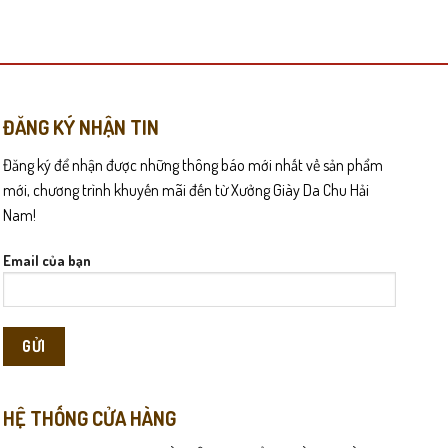
này
có
nhiều
biến
thể.
Các
ĐĂNG KÝ NHẬN TIN
việc mang – tháo trở nên nhanh chóng và tiện lợi.
tùy
Đăng ký để nhận được những thông báo mới nhất về sản phẩm
chọn
ừ lần mang đầu tiên. Đế cao su nhẹ và chắc chắn giúp giảm áp lực
có
mới, chương trình khuyến mãi đến từ Xưởng Giày Da Chu Hải
thể
Nam!
được
 nam tính. L114 không chỉ là giày hè thông thường mà còn là giải
chọn
Email của bạn
trên
trang
sản
phẩm
HỆ THỐNG CỬA HÀNG