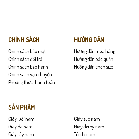
này
có
nhiều
biến
thể.
Các
CHÍNH SÁCH
HƯỚNG DẪN
ái và thoáng khí là yếu tố được ưu tiên hàng đầu. Kiểu dáng giày lười giúp 
tùy
Chính sách bảo mật
Hướng dẫn mua hàng
chọn
mồ hôi và mùi khó chịu. Chất da bò thật mang lại cảm giác êm chân ngay t
có
Chính sách đổi trả
Hướng dẫn bảo quản
ải mang giày cả ngày.
thể
Chính sách bảo hành
Hướng dẫn chọn size
được
Chính sách vận chuyển
 quần short lịch sự. Một đôi giày vừa tiện dụng, vừa giữ được nét gọn gàng
chọn
Phương thức thanh toán
ự hiện đại.
trên
trang
sản
SẢN PHẨM
phẩm
Giày lười nam
Giày sục nam
Giày da nam
Giày derby nam
Giày tây nam
Túi da nam