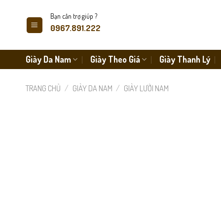
Skip
Bạn cần trợ giúp ?
to
0967.891.222
content
Giày Da Nam
Giày Theo Giá
Giày Thanh Lý
TRANG CHỦ
/
GIÀY DA NAM
/
GIÀY LƯỜI NAM