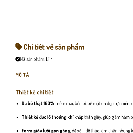
Chi tiết về sản phẩm
Mã sản phẩm:
L114
MÔ TẢ
Thiết kế chi tiết
Da bò thật 100%
, mềm mại, bền bỉ, bề mặt da đẹp tự nhiên
Thiết kế đục lỗ thoáng khí
khắp thân giày, giúp giảm hầm b
Form giày lười gọn gàng
, dễ xỏ – dễ tháo, ôm chân nhưng 