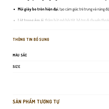
Mũi giày bo tròn hiện đại
, tạo cảm giác trẻ trung và năng đ
Lót trong êm ái
, thấm hút mồ hôi tốt, hỗ trợ di chuyển thoải
Đế cao su nhẹ
, đàn hồi tốt, chống trơn trượt khi đi lại hàng n
THÔNG TIN BỔ SUNG
MÀU SẮC
SIZE
SẢN PHẨM TƯƠNG TỰ