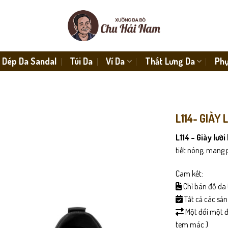
Dép Da Sandal
Túi Da
Ví Da
Thắt Lưng Da
Phụ
L114- GIÀY
L114 – Giày lườ
tiết nóng, mang 
Cam kết:
Chỉ bán đồ da 
Tất cả các sả
Một đổi một đố
tem mác )