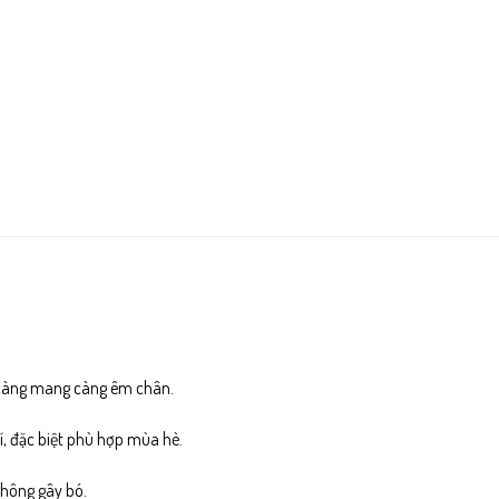
, càng mang càng êm chân.
í, đặc biệt phù hợp mùa hè.
không gây bó.