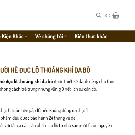
0
₫
 Kiện Khác
Về chúng tôi
Kiến thức khác
 LƯỜI HÈ ĐỤC LỖ THOÁNG KHÍ DA BÒ
i hè đục lỗ thoáng khí da bò
được thiết kế dành riêng cho thời
phong cách trẻ trung nhưng vẫn giữ nét lịch sự cần có.
thật ( Hoàn tiền gấp 10 nếu không đúng da thật )
n phẩm đều được bảo hành 24 tháng về da
i với tất cả các sản phẩm có lỗi từ nhà sản xuất ( còn nguyên