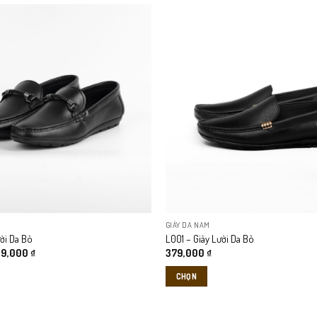
GIÀY DA NAM
ời Da Bò
L001 – Giày Lười Da Bò
 dây.
á
Giá
99,000
₫
379,000
₫
c
hiện
tại
CHỌN
0,000 ₫.
là:
499,000 ₫.
Sản
phẩm