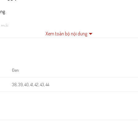
ộng.
 mái.
Xem toàn bộ nội dung
gày.
Đen
38, 39, 40, 41, 42, 43, 44