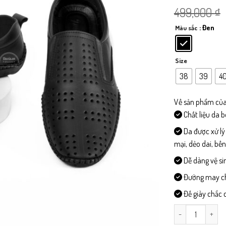
499,000
₫
: Đen
Màu sắc
Size
38
39
4
Về sản phẩm của
Chất liệu da 
Da được xử lý
mại, dẻo dai, bề
Dễ dàng vệ si
Đường may chi 
Đế giày chắc c
L114- Giày Lười 