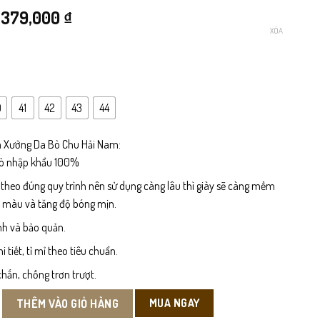
Giá
Giá
379,000
₫
XÓA
gốc
hiện
là:
tại
499,000 ₫.
là:
0
41
42
43
44
379,000 ₫.
 Xưởng Da Bò Chu Hải Nam:
bò nhập khẩu 100%
 theo đúng quy trình nên sử dụng càng lâu thì giày sẽ càng mềm
n màu và tăng độ bóng mịn.
nh và bảo quản.
tiết, tỉ mỉ theo tiêu chuẩn.
hắn, chống trơn trượt.
Hè Đục Lỗ Thoáng khí Da Bò số lượng
MUA NGAY
THÊM VÀO GIỎ HÀNG