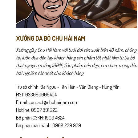
chọn
chọn
trên
trên
trang
trang
sản
sản
phẩm
phẩm
L393 gây ấn tượng ngay từ cái nhìn đầu tiên nhờ chất da bò thật
XƯỞNG DA BÒ CHU HẢI NAM
từng bước đi.
Xưởng giày Chu Hải Nam với tuổi đời sản xuất trên 40 năm, chúng
tôi luôn đưa đến tay khách hàng sản phẩm tốt nhất làm từ Da bò
thật nguyên miếng 100%, Sản phẩm bền đẹp, êm chân, mang đến
trải nghiệm tốt nhất cho khách hàng
Trụ sở chính: Đa Ngưu - Tân Tiến - Văn Giang - Hưng Yên
MST: 033090009404
Email: contact@chuhainam.com
Hotline: 0967.891.222
Bộ phận CSKH: 1900 4624
Bộ phận bảo hành: 0968.229.929