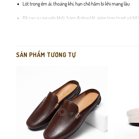
Lót trong êm ái, thoáng khí, hạn chế hầm bí khi mang lâu.
Đế cao su nguyên khối, bám đường tốt, giảm trơn trượt và hỗ 
Đường may chắc chắn, hoàn thiện tỉ mỉ, đảm bảo độ bền lâu d
SẢN PHẨM TƯƠNG TỰ