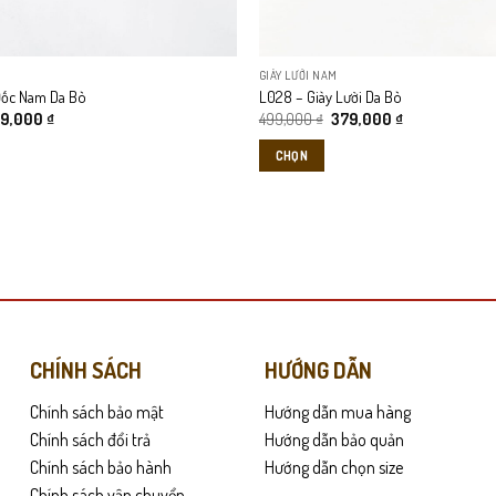
được
chọn
trên
GIÀY LƯỜI NAM
trang
Đốc Nam Da Bò
L028 – Giày Lười Da Bò
sản
á
Giá
Giá
Giá
79,000
₫
499,000
₫
379,000
₫
phẩm
c
hiện
gốc
hiện
tại
là:
tại
CHỌN
0,000 ₫.
là:
499,000 ₫.
là:
379,000 ₫.
379,000 ₫.
Sản
phẩm
này
có
nhiều
biến
thể.
Các
CHÍNH SÁCH
HƯỚNG DẪN
tùy
Chính sách bảo mật
Hướng dẫn mua hàng
chọn
có
Chính sách đổi trả
Hướng dẫn bảo quản
thể
Chính sách bảo hành
Hướng dẫn chọn size
được
Chính sách vận chuyển