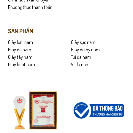
chọn
Phương thức thanh toán
trên
trang
sản
SẢN PHẨM
phẩm
 được xử lý kỹ lưỡng, bề mặt mịn và đều màu. Khi mang lên chân, da nhanh
Giày lười nam
Giày sục nam
Giày da nam
Giày derby nam
Giày tây nam
Túi da nam
Giày boot nam
Ví da nam