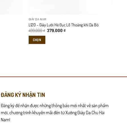
được
chọn
trên
GIÀY DA NAM
trang
L120 – Giày Lười Hè Đục Lỗ Thoáng khí Da Bò
sản
Giá
Giá
499,000
₫
379,000
₫
phẩm
gốc
hiện
là:
tại
CHỌN
499,000 ₫.
là:
379,000 ₫.
Sản
phẩm
này
có
nhiều
biến
thể.
Các
ĐĂNG KÝ NHẬN TIN
tùy
Đăng ký để nhận được những thông báo mới nhất về sản phẩm
chọn
có
mới, chương trình khuyến mãi đến từ Xưởng Giày Da Chu Hải
thể
Nam!
được