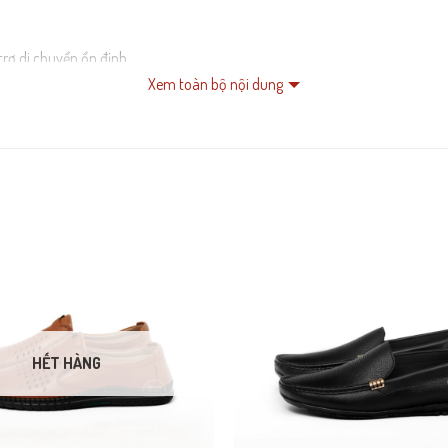
trợ di chuyển ổn định.
Xem toàn bộ nội dung
ài.
HẾT HÀNG