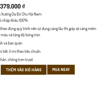
Giá
Giá
379,000
₫
 Xưởng Da Bò Chu Hải Nam:
gốc
hiện
bò nhập khẩu 100%
là:
tại
 theo đúng quy trình nên sử dụng càng lâu thì giày sẽ càng mềm
479,000 ₫.
là:
n màu và tăng độ bóng mịn.
379,000 ₫.
nh và bảo quản.
tiết, tỉ mỉ theo tiêu chuẩn.
hắn, chống trơn trượt.
 Da Bò số lượng
MUA NGAY
THÊM VÀO GIỎ HÀNG