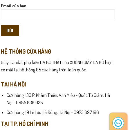
chọn
Email của bạn
trên
trang
sản
phẩm
 chóng ôm sát form chân, tạo cảm giác nhẹ và linh hoạt trong
HỆ THỐNG CỬA HÀNG
Giày, sandal, phụ kiện DA BÒ THẬT của XƯỞNG GIÀY DA BÒ hiện
có mặt tại hệ thống 05 cửa hàng trên Toàn quốc.
TẠI HÀ NỘI
Cửa hàng: 130 P. Khâm Thiên, Văn Miếu - Quốc Tử Giám, Hà
Nội - 0985.838.028
Cửa hàng: 19 Lê Lợi, Hà Đông, Hà Nội - 0973.897.196
TẠI TP. HỒ CHÍ MINH