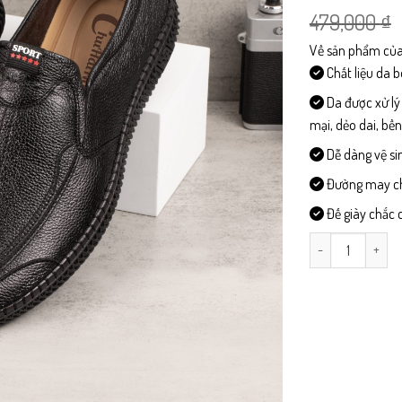
479,000
₫
Về sản phẩm của
Chất liệu da 
Da được xử lý
mại, dẻo dai, bề
Dễ dàng vệ si
Đường may chi 
Đế giày chắc c
L393 - Giày Lười