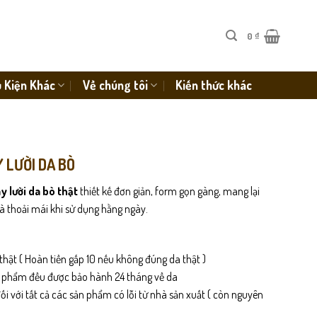
0
₫
 Kiện Khác
Về chúng tôi
Kiến thức khác
Y LƯỜI DA BÒ
y lười da bò thật
thiết kế đơn giản, form gọn gàng, mang lại
à thoải mái khi sử dụng hằng ngày.
thật ( Hoàn tiền gấp 10 nếu không đúng da thật )
n phẩm đều được bảo hành 24 tháng về da
i với tất cả các sản phẩm có lỗi từ nhà sản xuất ( còn nguyên