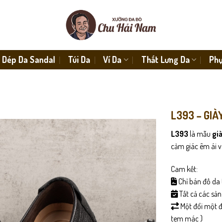
Dép Da Sandal
Túi Da
Ví Da
Thắt Lưng Da
Phụ
L393 – GIÀ
L393
là mẫu
già
cảm giác êm ái v
Cam kết:
Chỉ bán đồ da 
Tất cả các sả
Một đổi một đố
tem mác )