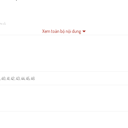
.
quả.
Xem toàn bộ nội dung
thời gian.
 40, 41, 42, 43, 44, 45, 46