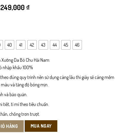
Giá
Giá
249,000
₫
gốc
hiện
là:
tại
499,000 ₫.
là:
9
40
41
42
43
44
45
46
249,000 ₫.
 Xưởng Da Bò Chu Hải Nam:
bò nhập khẩu 100%
 theo đúng quy trình nên sử dụng càng lâu thì giày sẽ càng mềm
n màu và tăng độ bóng mịn.
nh và bảo quản.
tiết, tỉ mỉ theo tiêu chuẩn.
hắn, chống trơn trượt.
MUA NGAY
GIỎ HÀNG