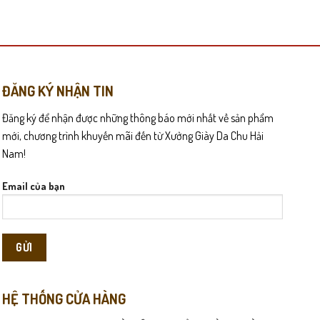
này
có
nhiều
biến
thể.
Các
p với nhiều hoàn cảnh sử dụng khác nhau.
ĐĂNG KÝ NHẬN TIN
tùy
Đăng ký để nhận được những thông báo mới nhất về sản phẩm
chọn
có
mới, chương trình khuyến mãi đến từ Xưởng Giày Da Chu Hải
thể
Nam!
được
chọn
Email của bạn
trên
trang
sản
phẩm
HỆ THỐNG CỬA HÀNG