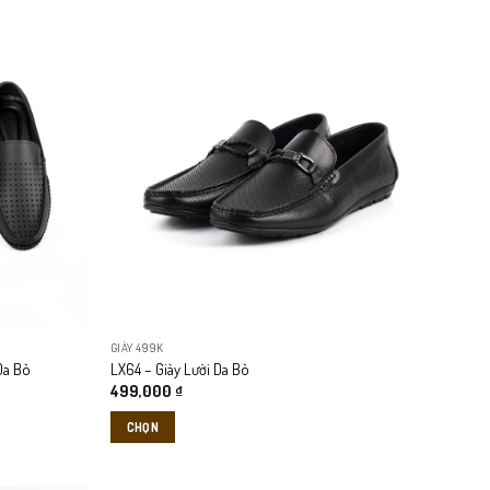
GIÀY 499K
Da Bò
LX64 – Giày Lười Da Bò
499,000
₫
CHỌN
Sản
phẩm