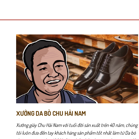
này
này
có
có
nhiều
nhiều
biến
biến
thể.
thể.
Các
Các
LD05 được thiết kế theo phong cách giày lười đơn giản nhưng vẫn
tùy
tùy
chọn
chọn
có
có
thể
thể
được
được
chọn
chọn
trên
trên
trang
trang
sản
sản
phẩm
phẩm
XƯỞNG DA BÒ CHU HẢI NAM
Xưởng giày Chu Hải Nam với tuổi đời sản xuất trên 40 năm, chúng
tôi luôn đưa đến tay khách hàng sản phẩm tốt nhất làm từ Da bò