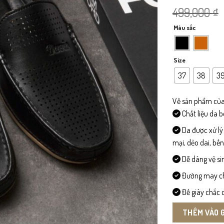
499,000
₫
Màu sắc
Size
37
38
3
Về sản phẩm của
Chất liệu da 
Da được xử lý
mại, dẻo dai, bề
Dễ dàng vệ si
Đường may chi 
Đế giày chắc c
THÊM VÀO 