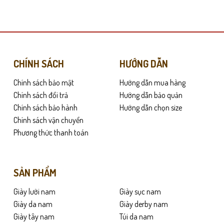
này
có
nhiều
biến
thể.
Các
 đảm bảo sự gọn gàng và lịch sự. Kiểu dáng dễ mang giúp đôi giày phù hợ
CHÍNH SÁCH
HƯỚNG DẪN
tùy
Chính sách bảo mật
Hướng dẫn mua hàng
chọn
có
Chính sách đổi trả
Hướng dẫn bảo quản
thể
Chính sách bảo hành
Hướng dẫn chọn size
được
Chính sách vận chuyển
chọn
Phương thức thanh toán
trên
trang
sản
SẢN PHẨM
phẩm
Giày lười nam
Giày sục nam
Giày da nam
Giày derby nam
Giày tây nam
Túi da nam