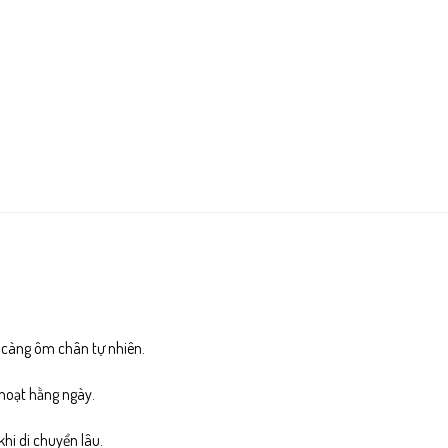
 càng ôm chân tự nhiên.
 hoạt hằng ngày.
khi di chuyển lâu.