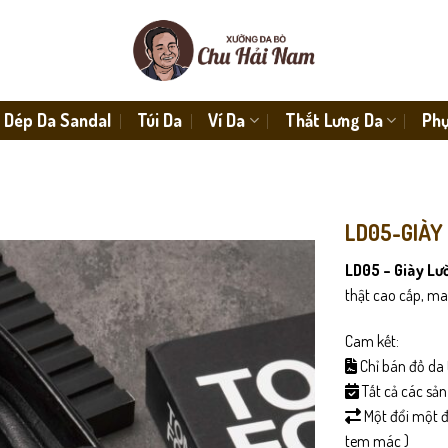
Dép Da Sandal
Túi Da
Ví Da
Thắt Lưng Da
Phụ
LD05-GIÀY 
LD05 – Giày Lườ
thật cao cấp, ma
Cam kết:
Chỉ bán đồ da 
Tất cả các sả
Một đổi một đố
tem mác )