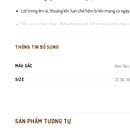
Lót trong êm ái, thoáng khí, hạn chế hầm bí khi mang cả ngày
Đế cao su chắc chắn, chống trơn trượt, hỗ trợ giảm chấn hiệu 
Đường may tỉ mỉ, hoàn thiện chắc chắn, đảm bảo độ bền theo 
THÔNG TIN BỔ SUNG
MÀU SẮC
Đen, Nâu
SIZE
37, 38, 39,
SẢN PHẨM TƯƠNG TỰ