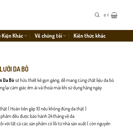
0
₫
 Kiện Khác
Về chúng tôi
Kiến thức khác
LƯỜI DA BÒ
i Da Bò
sở hữu thiết kế gọn gàng, dễ mang cùng chất liệu da bò
ng lại cảm giác êm ái và thoải mái khi sử dụng hằng ngày.
thật ( Hoàn tiền gấp 10 nếu không đúng da thật )
n phẩm đều được bảo hành 24 tháng về da
i với tất cả các sản phẩm có lỗi từ nhà sản xuất ( còn nguyên