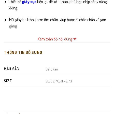
Thiết kế
giày sục
tiện lợi, dễ xỏ – tháo, phù hợp nhịp sống năng
động.
Mũi giày bo tròn, form ôm chân, giúp bước đi chắc chắn và gọn
gàng.
Thân giày đục lỗ thoáng khí, hạn chế bí chân và mồ hôi.
Xem toàn bộ nội dung
Lót trong mềm mại, êm ái, hỗ trợ giảm mỏi khi đi lâu.
THÔNG TIN BỔ SUNG
Đế cao su nguyên khối, chống trơn trượt, bền bỉ và đàn hồi tốt.
MÀU SẮC
Đen, Nâu
Đường may chắc chắn, tỉ mỉ, tăng độ bền và tính thẩm mỹ, nằm
trong bộ sưu tập
giày da nam
Chu Hải Nam.
SIZE
38, 39, 40, 41, 42, 43