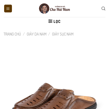
Skip
to
content
LỌC
TRANG CHỦ
/
GIÀY DA NAM
/
GIÀY SỤC NAM