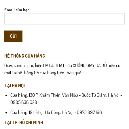
nhưng vẫn trẻ trung và năng động. Không quá cầu kỳ, S009 tập
trung vào sự tinh tế và tiện dụng. Đây là mẫu giày sục phù hợp cho
Email của bạn
nhiều độ tuổi. Dù đi làm, đi dạo hay gặp gỡ bạn bè, S009 đều giúp
bạn tự tin hơn. Một lựa chọn đáng tin cậy cho quý ông hiện đại.
HỆ THỐNG CỬA HÀNG
Giày, sandal, phụ kiện DA BÒ THẬT của XƯỞNG GIÀY DA BÒ hiện có
mặt tại hệ thống 05 cửa hàng trên Toàn quốc.
TẠI HÀ NỘI
Cửa hàng: 130 P. Khâm Thiên, Văn Miếu - Quốc Tử Giám, Hà Nội -
0985.838.028
Cửa hàng: 19 Lê Lợi, Hà Đông, Hà Nội - 0973.897.196
S009 – Giày Sục Nam Da Bò
Chính Hãng Cao Cấp được thiết kế
TẠI TP. HỒ CHÍ MINH
dành cho những người đàn ông yêu thích sự tiện lợi nhưng vẫn đề