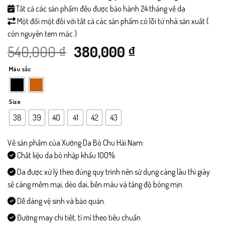
Tất cả các sản phẩm đều được bảo hành 24 tháng về da
Một đổi một đối với tất cả các sản phẩm có lỗi từ nhà sản xuất (
còn nguyên tem mác )
Giá
Giá
540,000
₫
380,000
₫
Màu sắc
gốc
hiện
là:
tại
Size
540,000 ₫.
là:
38
39
40
41
42
43
380,000 ₫.
Về sản phẩm của Xưởng Da Bò Chu Hải Nam:
Chất liệu da bò nhập khẩu 100%
Da được xử lý theo đúng quy trình nên sử dụng càng lâu thì giày
sẽ càng mềm mại, dẻo dai, bền màu và tăng độ bóng mịn.
Dễ dàng vệ sinh và bảo quản.
Đường may chi tiết, tỉ mỉ theo tiêu chuẩn.