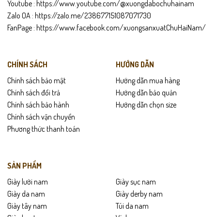
thông thường. Bạn có thể yên tâm sử dụng cả ngày mà vẫn nhẹ
Youtube :
https://www.youtube.com/@xuongdabochuhainam
chân.
Zalo OA :
https://zalo.me/238677151087071730
FanPage :
https://www.facebook.com/xuongsanxuatChuHaiNam/
CHÍNH SÁCH
HƯỚNG DẪN
Chính sách bảo mật
Hướng dẫn mua hàng
Chính sách đổi trả
Hướng dẫn bảo quản
Chính sách bảo hành
Hướng dẫn chọn size
Chính sách vận chuyển
Phương thức thanh toán
SẢN PHẨM
Đế cao su nguyên khối của S009 được thiết kế với các rãnh chống
trượt, giúp tăng độ bám trên nhiều bề mặt. Dù đi trên sàn gạch, nền
Giày lười nam
Giày sục nam
xi măng hay đường trơn ẩm, bạn vẫn cảm thấy vững vàng. Độ đàn
Giày da nam
Giày derby nam
hồi tốt giúp giảm lực tác động lên bàn chân và cột sống. Điều này
Giày tây nam
Túi da nam
đặc biệt quan trọng với những người hay đi lại, đứng lâu. Đế giày