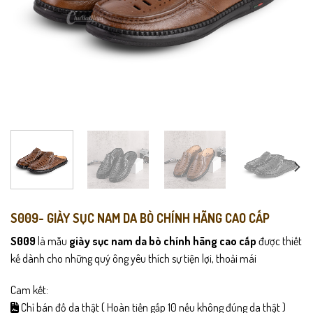
S009- GIÀY SỤC NAM DA BÒ CHÍNH HÃNG CAO CẤP
S009
là mẫu
giày sục nam da bò chính hãng cao cấp
được thiết
kế dành cho những quý ông yêu thích sự tiện lợi, thoải mái
Cam kết:
Chỉ bán đồ da thật ( Hoàn tiền gấp 10 nếu không đúng da thật )