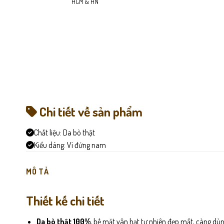
HCM & HN
Chi tiết về sản phẩm
Chất liệu:
Da bò thật
Kiểu dáng:
Ví đứng nam
MÔ TẢ
Thiết kế chi tiết
Da bò thật 100%
, bề mặt vân hạt tự nhiên đẹp mắt, càng d