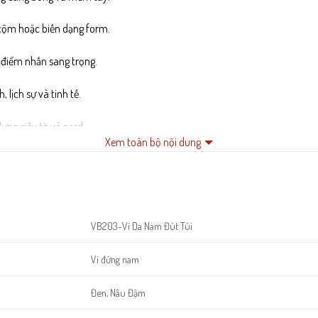
 cộm hoặc biến dạng form.
 điểm nhấn sang trọng.
lịch sự và tinh tế.
đựng giấy tờ và card.
Xem toàn bộ nội dung
g quá trình sử dụng.
VB203-Ví Da Nam Đút Túi
Ví đứng nam
Đen, Nâu Đậm