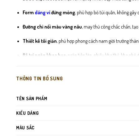
Form
dáng ví
đứng mỏng
, phù hợp bỏ túi quần, không gây
Đường chỉ nổi màu vàng nâu
, may thủ công chắc chắn, tạo
Thiết kế tối giản
, phù hợp phong cách nam giới trưởng thành, 
Bố trí ngăn khoa học
: ngăn tiền lớn, nhiều khe thẻ, khe nhỏ 
Lót ví mềm – chống ẩm
, bảo vệ thẻ và giấy tờ an toàn tron
THÔNG TIN BỔ SUNG
TÊN SẢN PHẨM
KIỂU DÁNG
MÀU SẮC