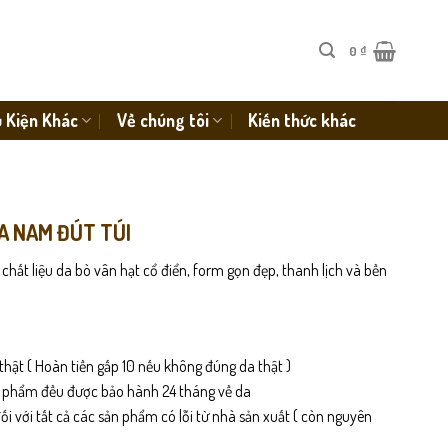
0
₫
 Kiện Khác
Về chúng tôi
Kiến thức khác
A NAM ĐÚT TÚI
 chất liệu da bò vân hạt cổ điển, form gọn đẹp, thanh lịch và bền
thật ( Hoàn tiền gấp 10 nếu không đúng da thật )
n phẩm đều được bảo hành 24 tháng về da
i với tất cả các sản phẩm có lỗi từ nhà sản xuất ( còn nguyên