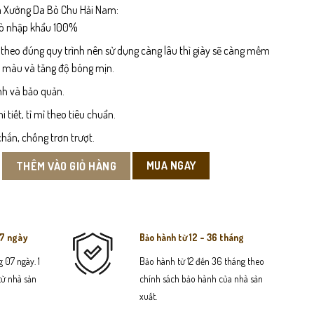
 Xưởng Da Bò Chu Hải Nam:
bò nhập khẩu 100%
 theo đúng quy trình nên sử dụng càng lâu thì giày sẽ càng mềm
n màu và tăng độ bóng mịn.
nh và bảo quản.
tiết, tỉ mỉ theo tiêu chuẩn.
hắn, chống trơn trượt.
 Đút Túi số lượng
MUA NGAY
THÊM VÀO GIỎ HÀNG
07 ngày
Bảo hành từ 12 - 36 tháng
 07 ngày. 1
Bảo hành từ 12 đến 36 tháng theo
 từ nhà sản
chính sách bảo hành của nhà sản
xuất.