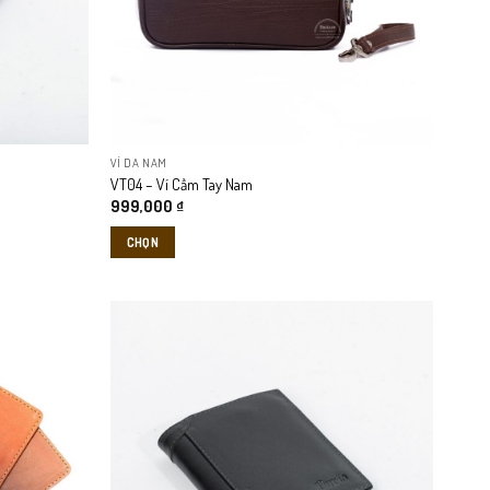
VÍ DA NAM
VT04 – Ví Cầm Tay Nam
999,000
₫
CHỌN
Sản
phẩm
này
có
nhiều
biến
thể.
Các
tùy