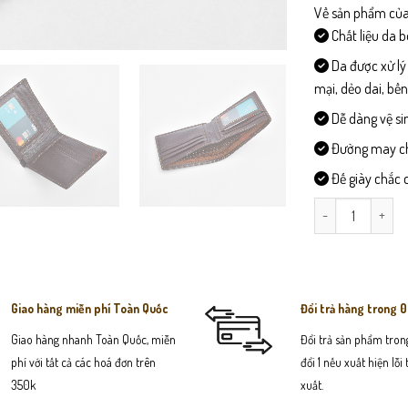
Về sản phẩm của
Chất liệu da 
Da được xử lý
mại, dẻo dai, bề
Dễ dàng vệ si
Đường may chi 
Đế giày chắc c
VB203-Ví Da Nam
Giao hàng miễn phí Toàn Quốc
Đổi trả hàng trong 
Giao hàng nhanh Toàn Quốc, miễn
Đổi trả sản phẩm trong
phí với tất cả các hoá đơn trên
đổi 1 nếu xuất hiện lỗi
350k
xuất.