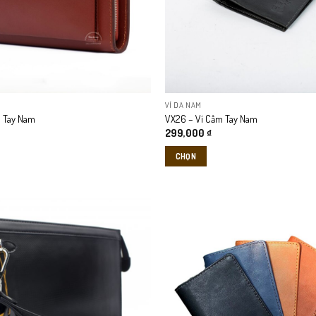
VÍ DA NAM
 Tay Nam
VX26 – Ví Cầm Tay Nam
299,000
₫
CHỌN
Sản
phẩm
này
có
nhiều
biến
thể.
Các
tùy