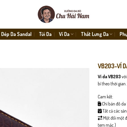
Dép Da Sandal
Túi Da
Ví Da
Thắt Lưng Da
Phụ
VB203-VÍ D
Ví da VB203
với
bỉ theo thời gian.
Cam kết:
Chỉ bán đồ da 
Tất cả các sả
Một đổi một đố
tem mác )