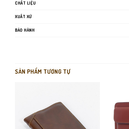
CHẤT LIỆU
XUẤT XỨ
BẢO HÀNH
SẢN PHẨM TƯƠNG TỰ
Da bò vân hạt cổ điển
: sang trọng – lịch lãm – bền bỉ.
Form ví mỏng
, bỏ túi siêu gọn, không bị phồng.
Đường chỉ nổi tinh tế
, làm nổi bật màu da nâu trầm.