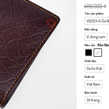
499,000
₫
Tên sản phẩm
VB203-Ví Da N
Kiểu dáng
Ví đứng nam
: Nâu Đ
Màu sắc
Chất liệu
Da bò thật
Xuất xứ
Việt Nam
Bảo hành
24 tháng