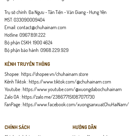
Có thể dùng làm quà tặng sinh nhật, lễ Tết, quà cho đối tác, người
Trụ sở chính: Đa Ngưu - Tân Tiến - Văn Giang - Hưng Yên
thân.
MST: 033090009404
Chính sách sản phẩm
Email: contact@chuhainam.com
Hotline: 0967.891.222
Bảo hành 24 tháng.
Bộ phận CSKH: 1900 4624
Bộ phận bảo hành: 0968.229.929
Giao hàng toàn quốc – được mở kiểm tra trước khi thanh toán.
KÊNH TRUYỀN THÔNG
Đổi trả trong 15 ngày nếu sản phẩm lỗi hoặc không đúng mô tả.
Shopee :
https://shopee.vn/chuhainam.store
Hướng dẫn bảo quản
Kênh Tiktok :
https://www.tiktok.com/@chuhainam.com
Youtube :
https://www.youtube.com/@xuongdabochuhainam
Lau sạch bằng khăn mềm sau khi sử dụng.
Zalo OA :
https://zalo.me/238677151087071730
Tránh để ví tiếp xúc nước hoặc môi trường ẩm lâu ngày.
FanPage :
https://www.facebook.com/xuongsanxuatChuHaiNam/
Bảo quản nơi khô ráo, tránh ánh nắng trực tiếp.
CHÍNH SÁCH
HƯỚNG DẪN
Dùng kem dưỡng da định kỳ để giữ độ mềm và màu sắc da.