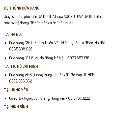
HỆ THỐNG CỬA HÀNG
Giày, sandal, phụ kiện DA BÒ THẬT của XƯỞNG GIÀY DA BÒ hiện có
mặt tại hệ thống 05 cửa hàng trên Toàn quốc.
TẠI HÀ NỘI
Cửa hàng: 130 P. Khâm Thiên, Văn Miếu - Quốc Tử Giám, Hà Nội -
0985.838.028
Cửa hàng: 19 Lê Lợi, Hà Đông, Hà Nội - 0973.897.196
TẠI TP. HỒ CHÍ MINH
Cửa hàng: 506 Quang Trung, Phường 10, Gò Vấp, TP.HCM -
0382.036.362
TẠI HƯNG YÊN
Cơ sở: Đa Ngưu, Văn Giang, Hưng Yên - 09.6789.1222
TẠI NINH BÌNH