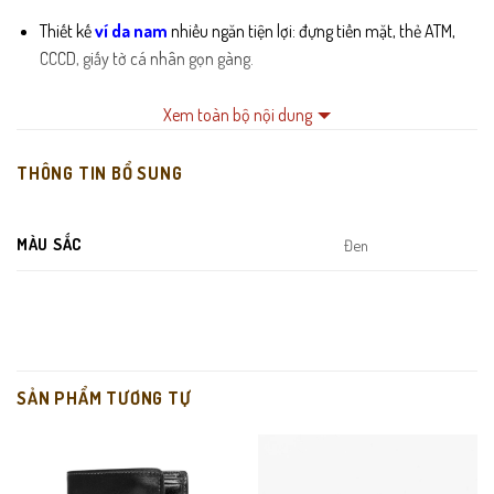
Thiết kế
ví da nam
nhiều ngăn tiện lợi: đựng tiền mặt, thẻ ATM,
CCCD, giấy tờ cá nhân gọn gàng.
Đường may tinh xảo, chỉ đều – chắc – bền đẹp theo thời gian.
Xem toàn bộ nội dung
Logo kim loại sang trọng tạo điểm nhấn tinh tế cho tổng thể.
THÔNG TIN BỔ SUNG
Lớp lót trong êm, hạn chế bong tróc, tăng độ bền cho ví.
MÀU SẮC
Đen
SẢN PHẨM TƯƠNG TỰ