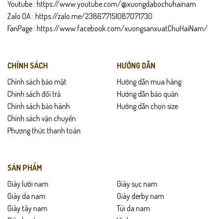
Youtube :
https://www.youtube.com/@xuongdabochuhainam
Zalo OA :
https://zalo.me/238677151087071730
FanPage :
https://www.facebook.com/xuongsanxuatChuHaiNam/
CHÍNH SÁCH
HƯỚNG DẪN
Chính sách bảo mật
Hướng dẫn mua hàng
Chính sách đổi trả
Hướng dẫn bảo quản
Chính sách bảo hành
Hướng dẫn chọn size
Chính sách vận chuyển
Phương thức thanh toán
SẢN PHẨM
Giày lười nam
Giày sục nam
Giày da nam
Giày derby nam
Giày tây nam
Túi da nam