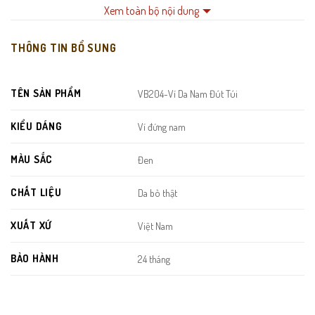
Nhiều khe thẻ bố trí dọc & ngang
, dễ thao tác, sắp xếp gọn
Xem toàn bộ nội dung
gàng mỗi ngày.
THÔNG TIN BỔ SUNG
Ngăn tiền lớn
rộng rãi, chia đôi tiện cho phân loại tiền Việt –
ngoại tệ.
TÊN SẢN PHẨM
VB204-Ví Da Nam Đút Túi
Đường may mảnh – đều – chắc tay
, giữ form ví bền đẹp trong
thời gian dài.
KIỂU DÁNG
Ví đứng nam
Lót ví
chống ẩm – chống mốc
, giúp thẻ và giấy tờ được bảo vệ
MÀU SẮC
Đen
tối ưu.
CHẤT LIỆU
Da bò thật
XUẤT XỨ
Việt Nam
BẢO HÀNH
24 tháng