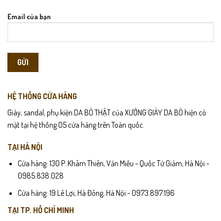
Email của bạn
HỆ THỐNG CỬA HÀNG
Giày, sandal, phụ kiện DA BÒ THẬT của XƯỞNG GIÀY DA BÒ hiện có
mặt tại hệ thống 05 cửa hàng trên Toàn quốc.
TẠI HÀ NỘI
Cửa hàng: 130 P. Khâm Thiên, Văn Miếu - Quốc Tử Giám, Hà Nội -
0985.838.028
Cửa hàng: 19 Lê Lợi, Hà Đông, Hà Nội - 0973.897.196
TẠI TP. HỒ CHÍ MINH