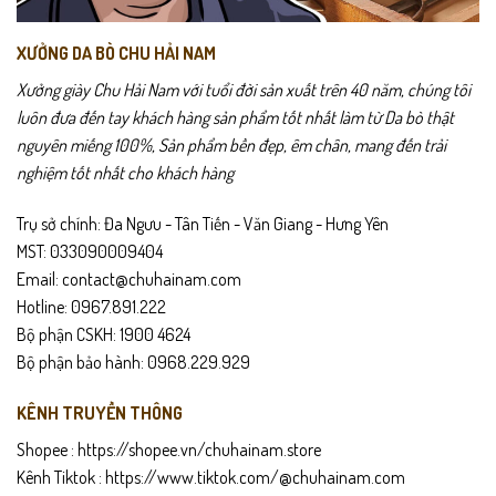
XƯỞNG DA BÒ CHU HẢI NAM
Xưởng giày Chu Hải Nam với tuổi đời sản xuất trên 40 năm, chúng tôi
luôn đưa đến tay khách hàng sản phẩm tốt nhất làm từ Da bò thật
nguyên miếng 100%, Sản phẩm bền đẹp, êm chân, mang đến trải
nghiệm tốt nhất cho khách hàng
Trụ sở chính: Đa Ngưu - Tân Tiến - Văn Giang - Hưng Yên
MST: 033090009404
Email: contact@chuhainam.com
Hotline: 0967.891.222
Bộ phận CSKH: 1900 4624
Bộ phận bảo hành: 0968.229.929
KÊNH TRUYỀN THÔNG
Shopee :
https://shopee.vn/chuhainam.store
Kênh Tiktok :
https://www.tiktok.com/@chuhainam.com