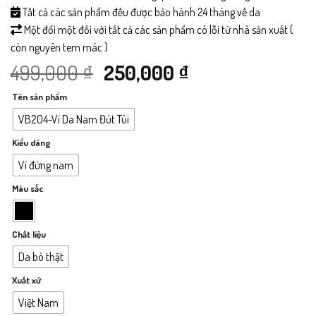
Tất cả các sản phẩm đều được bảo hành 24 tháng về da
Một đổi một đối với tất cả các sản phẩm có lỗi từ nhà sản xuất (
còn nguyên tem mác )
Giá
Giá
499,000
₫
250,000
₫
Tên sản phẩm
gốc
hiện
VB204-Ví Da Nam Đút Túi
là:
tại
Kiểu dáng
499,000 ₫.
là:
Ví đứng nam
Màu sắc
250,000 ₫.
Chất liệu
Da bò thật
Xuất xứ
Việt Nam