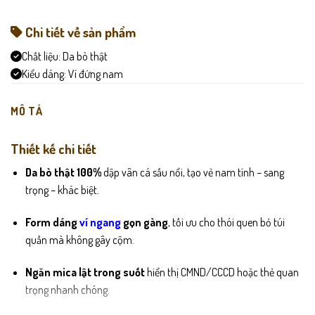
Chi tiết về sản phẩm
Chất liệu:
Da bò thật
Kiểu dáng:
Ví đứng nam
MÔ TẢ
Thiết kế chi tiết
Da bò thật 100%
dập vân cá sấu nổi, tạo vẻ nam tính – sang
trọng – khác biệt.
Form dáng
ví ngang
gọn gàng
, tối ưu cho thói quen bỏ túi
quần mà không gây cộm.
Ngăn mica lật trong suốt
hiển thị CMND/CCCD hoặc thẻ quan
trọng nhanh chóng.