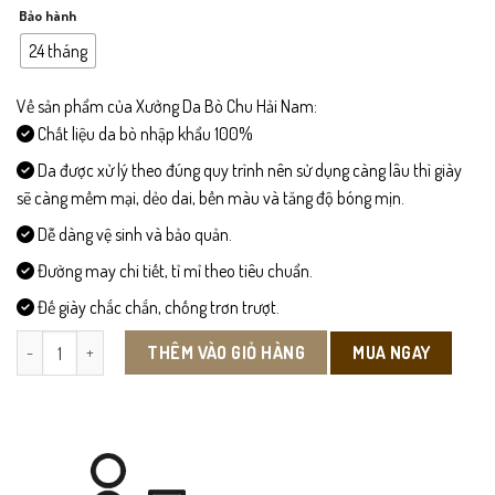
Bảo hành
24 tháng
Về sản phẩm của Xưởng Da Bò Chu Hải Nam:
Chất liệu da bò nhập khẩu 100%
Da được xử lý theo đúng quy trình nên sử dụng càng lâu thì giày
sẽ càng mềm mại, dẻo dai, bền màu và tăng độ bóng mịn.
Dễ dàng vệ sinh và bảo quản.
Đường may chi tiết, tỉ mỉ theo tiêu chuẩn.
Đế giày chắc chắn, chống trơn trượt.
VB204-Ví Da Nam Đút Túi số lượng
MUA NGAY
THÊM VÀO GIỎ HÀNG