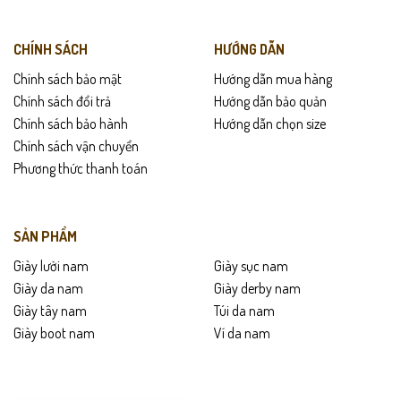
• Tránh ngâm nước hoặc để ví tiếp xúc môi trường ẩm ướt lâu.
• Bảo quản nơi khô thoáng, tránh ánh nắng trực tiếp.
CHÍNH SÁCH
HƯỚNG DẪN
• Dùng kem dưỡng da định kỳ để giữ độ mềm và màu da đẹp.
Chính sách bảo mật
Hướng dẫn mua hàng
Chính sách đổi trả
Hướng dẫn bảo quản
Chính sách bảo hành
Hướng dẫn chọn size
Chính sách vận chuyển
Phương thức thanh toán
SẢN PHẨM
Giày lười nam
Giày sục nam
Giày da nam
Giày derby nam
Giày tây nam
Túi da nam
Giày boot nam
Ví da nam