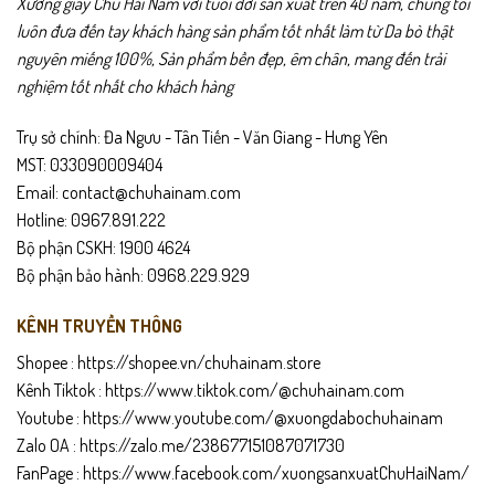
Xưởng giày Chu Hải Nam với tuổi đời sản xuất trên 40 năm, chúng tôi
luôn đưa đến tay khách hàng sản phẩm tốt nhất làm từ Da bò thật
Gợi ý sử dụng
nguyên miếng 100%, Sản phẩm bền đẹp, êm chân, mang đến trải
nghiệm tốt nhất cho khách hàng
• Phù hợp đi làm, họp hành, gặp khách hàng.
Trụ sở chính: Đa Ngưu - Tân Tiến - Văn Giang - Hưng Yên
• Mang theo khi dự tiệc, sự kiện hoặc gặp gỡ đối tác.
MST: 033090009404
• Phối đẹp với vest, sơ mi, quần tây hoặc trang phục công sở.
Email: contact@chuhainam.com
• Thích hợp làm quà tặng cho bố, anh, người thân hoặc bạn bè.
Hotline: 0967.891.222
Bộ phận CSKH: 1900 4624
Chính sách sản phẩm
Bộ phận bảo hành: 0968.229.929
• Bảo hành 24 tháng.
KÊNH TRUYỀN THÔNG
• Giao hàng toàn quốc – được kiểm tra hàng trước khi thanh toán.
Shopee :
https://shopee.vn/chuhainam.store
• Hỗ trợ đổi trả trong 15 ngày nếu không vừa nhu cầu hoặc lỗi sản
Kênh Tiktok :
https://www.tiktok.com/@chuhainam.com
xuất.
Youtube :
https://www.youtube.com/@xuongdabochuhainam
Zalo OA :
https://zalo.me/238677151087071730
Hướng dẫn bảo quản
FanPage :
https://www.facebook.com/xuongsanxuatChuHaiNam/
• Lau ví bằng khăn mềm sau khi sử dụng.