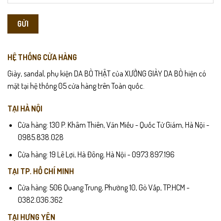
HỆ THỐNG CỬA HÀNG
Giày, sandal, phụ kiện DA BÒ THẬT của XƯỞNG GIÀY DA BÒ hiện có
mặt tại hệ thống 05 cửa hàng trên Toàn quốc.
TẠI HÀ NỘI
Cửa hàng: 130 P. Khâm Thiên, Văn Miếu - Quốc Tử Giám, Hà Nội -
0985.838.028
Cửa hàng: 19 Lê Lợi, Hà Đông, Hà Nội - 0973.897.196
TẠI TP. HỒ CHÍ MINH
Cửa hàng: 506 Quang Trung, Phường 10, Gò Vấp, TP.HCM -
0382.036.362
TẠI HƯNG YÊN