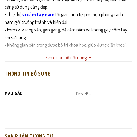
càng sử dụng càng đẹp.
• Thiết kế
ví cầm tay nam
tối giản, tinh tế, phù hợp phong cách
nam giới trưởng thành và hiện đại.
• Form ví vuông vắn, gọn gàng, dễ cầm nắm và không gây cộm tay
khi sử dụng.
• Không gian bên trong được bố trí khoa học, giúp đựng điện thoại,
tiền mặt, thẻ và giấy tờ cần thiết.
Xem toàn bộ nội dung
• Khóa kéo chắc chắn, trơn mượt, đảm bảo an toàn cho đồ dùng bên
trong.
THÔNG TIN BỔ SUNG
• Đường may tỉ mỉ, sắc nét, đảm bảo độ bền lâu dài theo thời gian.
MÀU SẮC
Đen, Nâu
SẢN PHẨM TƯƠNG TỰ