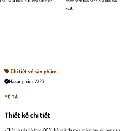
1 nếu xuất hiện lỗi từ nhà sản xuất.
chính sách bảo hành của nhà sản
xuất.
Chi tiết về sản phẩm
Mã sản phẩm:
VX23
MÔ TẢ
Thiết kế chi tiết
• Chất liệu da bò thật 100%, bề mặt da mịn, mềm tay, độ bền cao,