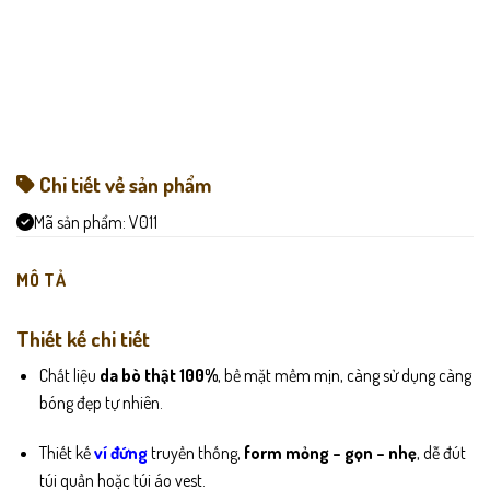
Chi tiết về sản phẩm
Mã sản phẩm:
V011
MÔ TẢ
Thiết kế chi tiết
Chất liệu
da bò thật 100%
, bề mặt mềm mịn, càng sử dụng càng
bóng đẹp tự nhiên.
Thiết kế
ví đứng
truyền thống,
form mỏng – gọn – nhẹ
, dễ đút
túi quần hoặc túi áo vest.