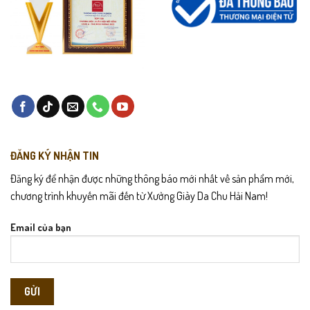
Tránh ngâm nước hoặc để nơi ẩm ướt lâu ngày.
Bảo quản nơi khô thoáng, tránh ánh nắng trực tiếp.
Dùng kem dưỡng da định kỳ để giữ độ mềm và màu sắc.
ĐĂNG KÝ NHẬN TIN
Đăng ký để nhận được những thông báo mới nhất về sản phẩm mới,
chương trình khuyến mãi đến từ Xưởng Giày Da Chu Hải Nam!
Email của bạn