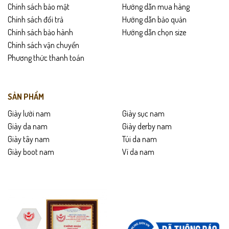
Chính sách bảo mật
Hướng dẫn mua hàng
Phù hợp dùng hằng ngày, đi làm, đi gặp đối tác.
Chính sách đổi trả
Hướng dẫn bảo quản
Chính sách bảo hành
Hướng dẫn chọn size
Dễ đút túi quần, túi áo vest, túi xách công sở.
Chính sách vận chuyển
Kết hợp đẹp với giày da, thắt lưng da nam.
Phương thức thanh toán
Thích hợp làm quà tặng sang trọng cho nam giới.
SẢN PHẨM
Chính sách sản phẩm
Giày lười nam
Giày sục nam
Bảo hành 24 tháng.
Giày da nam
Giày derby nam
Giày tây nam
Túi da nam
Giao hàng toàn quốc – được mở kiểm trước khi thanh toán.
Giày boot nam
Ví da nam
Đổi trả trong 15 ngày nếu sản phẩm lỗi hoặc không vừa.
Hướng dẫn bảo quản
Lau sạch ví bằng khăn mềm sau khi sử dụng.