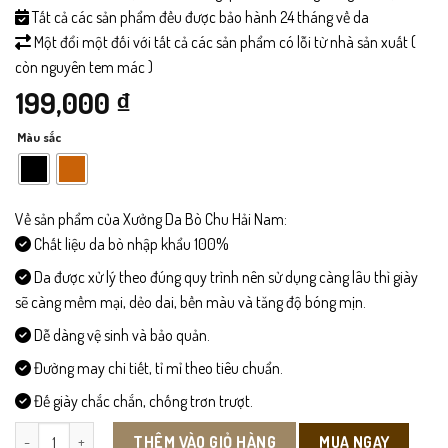
Tất cả các sản phẩm đều được bảo hành 24 tháng về da
Một đổi một đối với tất cả các sản phẩm có lỗi từ nhà sản xuất (
còn nguyên tem mác )
199,000
₫
Màu sắc
Về sản phẩm của Xưởng Da Bò Chu Hải Nam:
Chất liệu da bò nhập khẩu 100%
Da được xử lý theo đúng quy trình nên sử dụng càng lâu thì giày
sẽ càng mềm mại, dẻo dai, bền màu và tăng độ bóng mịn.
Dễ dàng vệ sinh và bảo quản.
Đường may chi tiết, tỉ mỉ theo tiêu chuẩn.
Đế giày chắc chắn, chống trơn trượt.
V011 - Ví Da Nam Đút Túi số lượng
MUA NGAY
THÊM VÀO GIỎ HÀNG