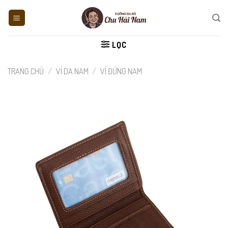
Skip
to
content
LỌC
TRANG CHỦ
/
VÍ DA NAM
/
VÍ ĐỨNG NAM