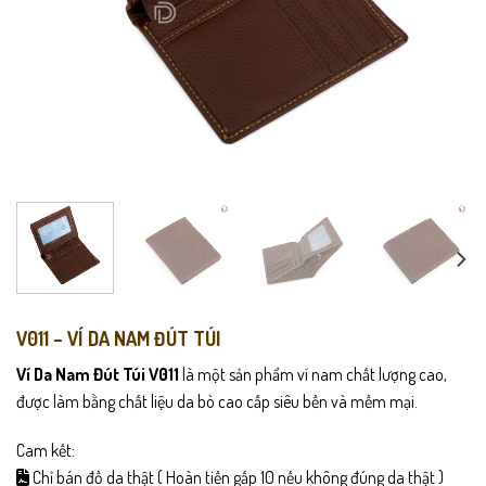
V011 – VÍ DA NAM ĐÚT TÚI
Ví Da Nam Đút Túi V011
là một sản phẩm ví nam chất lượng cao,
được làm bằng chất liệu da bò cao cấp siêu bền và mềm mại.
Cam kết:
Chỉ bán đồ da thật ( Hoàn tiền gấp 10 nếu không đúng da thật )