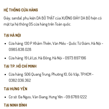
HỆ THỐNG CỬA HÀNG
Giày, sandal, phụ kiện DA BÒ THẬT của XƯỞNG GIÀY DA BÒ hiện có
mặt tại hệ thống 05 cửa hàng trên Toàn quốc.
TẠI HÀ NỘI
Cửa hàng: 130 P. Khâm Thiên, Văn Miếu - Quốc Tử Giám, Hà Nội -
0985.838.028
Cửa hàng: 19 Lê Lợi, Hà Đông, Hà Nội - 0973.897.196
TẠI TP. HỒ CHÍ MINH
Cửa hàng: 506 Quang Trung, Phường 10, Gò Vấp, TP.HCM -
0382.036.362
TẠI HƯNG YÊN
Cơ sở: Đa Ngưu, Văn Giang, Hưng Yên - 09.6789.1222
TẠI NINH BÌNH