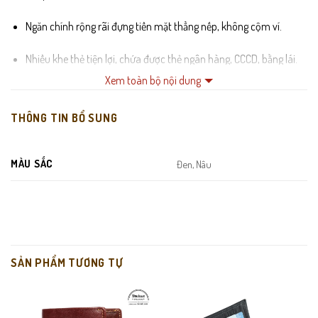
Ngăn chính rộng rãi đựng tiền mặt thẳng nếp, không cộm ví.
Nhiều khe thẻ tiện lợi, chứa được thẻ ngân hàng, CCCD, bằng lái.
Xem toàn bộ nội dung
Tích hợp
ngăn mica trong suốt
để ảnh hoặc giấy tờ tùy thân.
THÔNG TIN BỔ SUNG
Đường may đều, chỉ chắc chắn, mép ví được bo gọn tăng độ bền.
MÀU SẮC
Đen, Nâu
SẢN PHẨM TƯƠNG TỰ