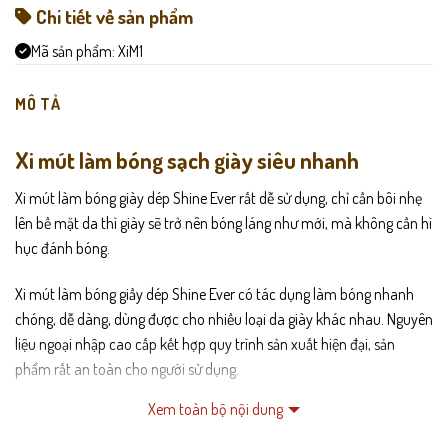
Chi tiết về sản phẩm
Mã sản phẩm:
XiM1
MÔ TẢ
Xi mút làm bóng sạch giày siêu nhanh
Xi mút làm bóng giày dép Shine Ever rất dễ sử dụng, chỉ cần bôi nhẹ
lên bề mặt da thì giày sẽ trở nên bóng láng như mới, mà không cần hì
hục đánh bóng.
Xi mút làm bóng giầy dép Shine Ever có tác dụng làm bóng nhanh
chóng, dễ dàng, dùng được cho nhiều loại da giày khác nhau. Nguyên
liệu ngoại nhập cao cấp kết hợp quy trình sản xuất hiện đại, sản
phẩm rất an toàn cho người sử dụng.
Xem toàn bộ nội dung
Xi mút làm bóng giày dép –Shine Ever: làm bóng da trong vòng 10
giây, Trọng lượng nhỏ chỉ 10 gr giúp bạn sử dụng thuận tiện mọi lúc