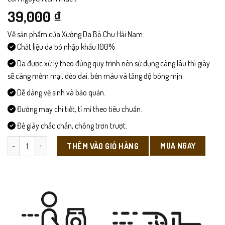
39,000
₫
Về sản phẩm của Xưởng Da Bò Chu Hải Nam:
Chất liệu da bò nhập khẩu 100%
Da được xử lý theo đúng quy trình nên sử dụng càng lâu thì giày
sẽ càng mềm mại, dẻo dai, bền màu và tăng độ bóng mịn.
Dễ dàng vệ sinh và bảo quản.
Đường may chi tiết, tỉ mỉ theo tiêu chuẩn.
Đế giày chắc chắn, chống trơn trượt.
XiM1-Xi mút làm bóng sạch giày siêu nhanh số lượng
MUA NGAY
THÊM VÀO GIỎ HÀNG