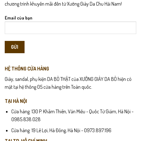
chương trình khuyến mãi đến từ Xưởng Giày Da Chu Hải Nam!
Email của bạn
HỆ THỐNG CỬA HÀNG
Giày, sandal, phụ kiện DA BÒ THẬT của XƯỞNG GIÀY DA BÒ hiện có
mặt tại hệ thống 05 cửa hàng trên Toàn quốc.
TẠI HÀ NỘI
Cửa hàng: 130 P. Khâm Thiên, Văn Miếu - Quốc Tử Giám, Hà Nội -
0985.838.028
Cửa hàng: 19 Lê Lợi, Hà Đông, Hà Nội - 0973.897.196