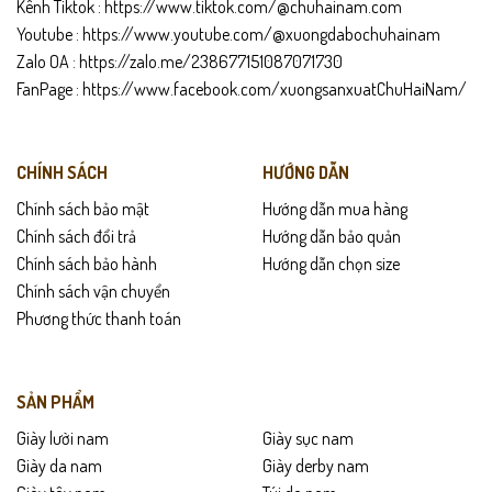
Kênh Tiktok :
https://www.tiktok.com/@chuhainam.com
Youtube :
https://www.youtube.com/@xuongdabochuhainam
Zalo OA :
https://zalo.me/238677151087071730
FanPage :
https://www.facebook.com/xuongsanxuatChuHaiNam/
CHÍNH SÁCH
HƯỚNG DẪN
Chính sách bảo mật
Hướng dẫn mua hàng
Chính sách đổi trả
Hướng dẫn bảo quản
Chính sách bảo hành
Hướng dẫn chọn size
Chính sách vận chuyển
Phương thức thanh toán
SẢN PHẨM
Giày lười nam
Giày sục nam
Giày da nam
Giày derby nam