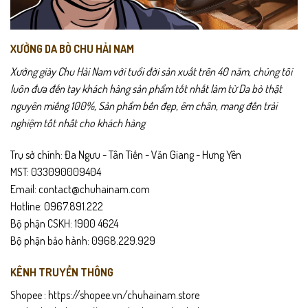
phẩm
phẩm
XƯỞNG DA BÒ CHU HẢI NAM
Xưởng giày Chu Hải Nam với tuổi đời sản xuất trên 40 năm, chúng tôi
luôn đưa đến tay khách hàng sản phẩm tốt nhất làm từ Da bò thật
nguyên miếng 100%, Sản phẩm bền đẹp, êm chân, mang đến trải
nghiệm tốt nhất cho khách hàng
Trụ sở chính: Đa Ngưu - Tân Tiến - Văn Giang - Hưng Yên
MST: 033090009404
Email: contact@chuhainam.com
Hotline: 0967.891.222
Bộ phận CSKH: 1900 4624
Bộ phận bảo hành: 0968.229.929
KÊNH TRUYỀN THÔNG
Shopee :
https://shopee.vn/chuhainam.store