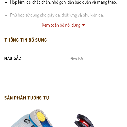
Hộp kim loại chắc chắn, nhỏ gọn, tiện bảo quản và mang theo.
Phù hợp sử dụng cho giày da, thắt lưng và phụ kiện da.
Xem toàn bộ nội dung
THÔNG TIN BỔ SUNG
MÀU SẮC
Đen, Nâu
SẢN PHẨM TƯƠNG TỰ
Giúp làm sạch, dưỡng da và tạo độ bóng mịn tự nhiên.
Bảo vệ bề mặt da, hạn chế khô nứt trong quá trình sử dụng.