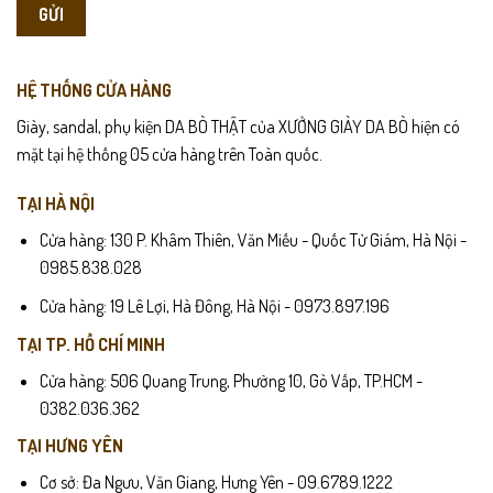
HỆ THỐNG CỬA HÀNG
Giày, sandal, phụ kiện DA BÒ THẬT của XƯỞNG GIÀY DA BÒ hiện có
mặt tại hệ thống 05 cửa hàng trên Toàn quốc.
TẠI HÀ NỘI
Cửa hàng: 130 P. Khâm Thiên, Văn Miếu - Quốc Tử Giám, Hà Nội -
0985.838.028
Cửa hàng: 19 Lê Lợi, Hà Đông, Hà Nội - 0973.897.196
TẠI TP. HỒ CHÍ MINH
Cửa hàng: 506 Quang Trung, Phường 10, Gò Vấp, TP.HCM -
0382.036.362
TẠI HƯNG YÊN
Cơ sở: Đa Ngưu, Văn Giang, Hưng Yên - 09.6789.1222