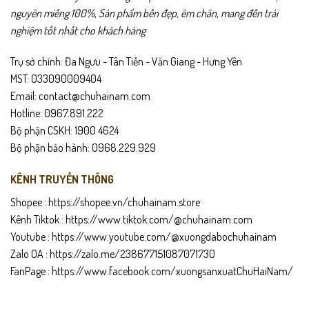
Dùng khăn mềm hoặc bàn chải chuyên dụng thoa xi đều.
nguyên miếng 100%, Sản phẩm bền đẹp, êm chân, mang đến trải
nghiệm tốt nhất cho khách hàng
Để xi khô tự nhiên rồi đánh bóng nhẹ.
Trụ sở chính: Đa Ngưu - Tân Tiến - Văn Giang - Hưng Yên
Đậy kín nắp sau khi sử dụng, bảo quản nơi khô ráo.
MST: 033090009404
Email: contact@chuhainam.com
Hotline: 0967.891.222
Bộ phận CSKH: 1900 4624
Bộ phận bảo hành: 0968.229.929
KÊNH TRUYỀN THÔNG
Shopee :
https://shopee.vn/chuhainam.store
Kênh Tiktok :
https://www.tiktok.com/@chuhainam.com
Youtube :
https://www.youtube.com/@xuongdabochuhainam
Zalo OA :
https://zalo.me/238677151087071730
FanPage :
https://www.facebook.com/xuongsanxuatChuHaiNam/