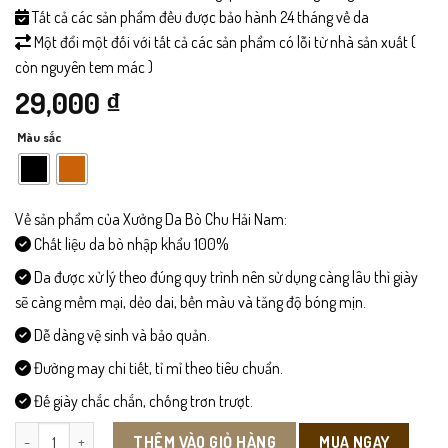
Tất cả các sản phẩm đều được bảo hành 24 tháng về da
Một đổi một đối với tất cả các sản phẩm có lỗi từ nhà sản xuất (
còn nguyên tem mác )
29,000
₫
Màu sắc
Về sản phẩm của Xưởng Da Bò Chu Hải Nam:
Chất liệu da bò nhập khẩu 100%
Da được xử lý theo đúng quy trình nên sử dụng càng lâu thì giày
sẽ càng mềm mại, dẻo dai, bền màu và tăng độ bóng mịn.
Dễ dàng vệ sinh và bảo quản.
Đường may chi tiết, tỉ mỉ theo tiêu chuẩn.
Đế giày chắc chắn, chống trơn trượt.
Xi đánh giày Kime số lượng
MUA NGAY
THÊM VÀO GIỎ HÀNG