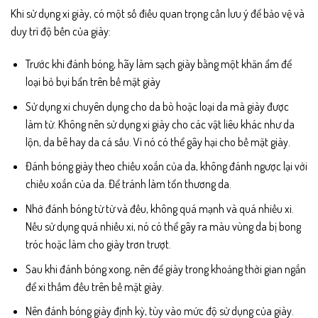
Khi sử dụng xi giày, có một số điều quan trọng cần lưu ý để bảo vệ và
duy trì độ bền của giày:
Trước khi đánh bóng, hãy làm sạch giày bằng một khăn ẩm để
loại bỏ bụi bẩn trên bề mặt giày
Sử dụng xi chuyên dụng cho da bò hoặc loại da mà giày được
làm từ. Không nên sử dụng xi giày cho các vật liêu khác như da
lộn, da bê hay da cá sấu. Vì nó có thể gây hại cho bề mặt giày.
Đánh bóng giày theo chiều xoắn của da, không đánh ngược lại với
chiều xoắn của da. Để tránh làm tổn thương da.
Nhớ đánh bóng từ từ và đều, không quá mạnh và quá nhiều xi.
Nếu sử dụng quá nhiều xi, nó có thể gây ra màu vùng da bị bong
tróc hoặc làm cho giày trơn trượt.
Sau khi đánh bóng xong, nên để giày trong khoảng thời gian ngắn
để xi thấm đều trên bề mặt giày.
Nên đánh bóng giày định kỳ, tùy vào mức độ sử dụng của giày.