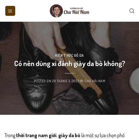
Skip
to
content
KIẾN THỨC ĐỒ DA
Có nên dùng xi đánh giày da bò không?
POSTED ON
29 THÁNG 3, 2023
BY
CHU HẢI NAM
Trong
thời trang nam giới
,
giày da bò
là một sự lựa chọn phổ