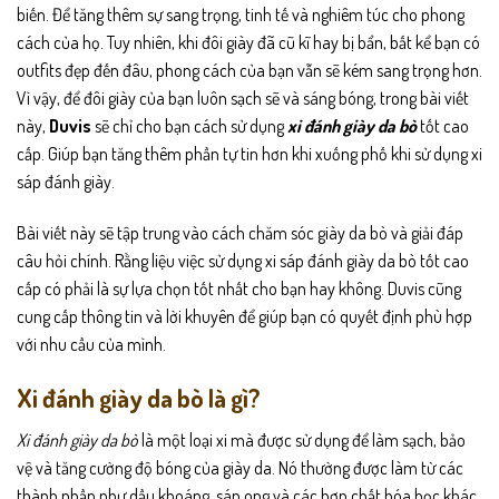
biến. Để tăng thêm sự sang trọng, tinh tế và nghiêm túc cho phong
cách của họ. Tuy nhiên, khi đôi giày đã cũ kĩ hay bị bẩn, bất kể bạn có
outfits đẹp đến đâu, phong cách của bạn vẫn sẽ kém sang trọng hơn.
Vì vậy, để đôi giày của bạn luôn sạch sẽ và sáng bóng, trong bài viết
này,
Duvis
sẽ chỉ cho bạn cách sử dụng
xi đánh giày da bò
tốt cao
cấp. Giúp bạn tăng thêm phần tự tin hơn khi xuống phố khi sử dụng xi
sáp đánh giày.
Bài viết này sẽ tập trung vào cách chăm sóc giày da bò và giải đáp
câu hỏi chính. Rằng liệu việc sử dụng xi sáp đánh giày da bò tốt cao
cấp có phải là sự lựa chọn tốt nhất cho bạn hay không. Duvis cũng
cung cấp thông tin và lời khuyên để giúp bạn có quyết định phù hợp
với nhu cầu của mình.
Xi đánh giày da bò là gì?
Xi đánh giày da bò
là một loại xi mà được sử dụng để làm sạch, bảo
vệ và tăng cường độ bóng của giày da. Nó thường được làm từ các
thành phần như dầu khoáng, sáp ong và các hợp chất hóa học khác.