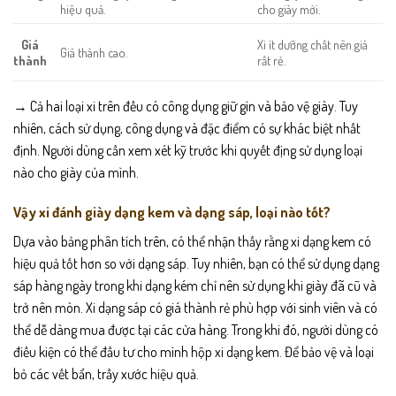
hiệu quả.
cho giày mới.
Xi ít dưỡng chất nên giá
Giá
Giá thành cao.
rất rẻ.
thành
→ Cả hai loại xi trên đều có công dụng giữ gìn và bảo vệ giày. Tuy
nhiên, cách sử dụng, công dụng và đặc điểm có sự khác biệt nhất
định. Người dùng cần xem xét kỹ trước khi quyết địng sử dụng loại
nào cho giày của mình.
Vậy xi đánh giày dạng kem và dạng sáp, loại nào tốt?
Dựa vào bảng phân tích trên, có thể nhận thấy rằng xi dạng kem có
hiệu quả tốt hơn so với dạng sáp. Tuy nhiên, bạn có thể sử dụng dạng
sáp hàng ngày trong khi dạng kém chỉ nên sử dụng khi giày đã cũ và
trở nên mòn. Xi dạng sáp có giá thành rẻ phù hợp với sinh viên và có
thể dễ dàng mua được tại các cửa hàng. Trong khi đó, người dùng có
điều kiện có thể đầu tư cho mình hộp xi dạng kem. Để bảo vệ và loại
bỏ các vết bẩn, trầy xước hiệu quả.