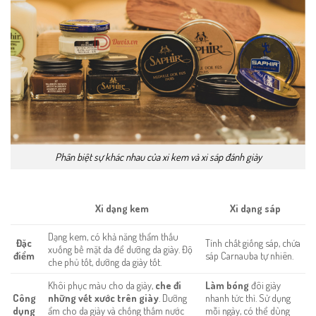
Phân biệt sự khác nhau của xi kem và xi sáp đánh giày
Xi dạng kem
Xi dạng sáp
Dạng kem, có khả năng thẩm thấu
Tính chất giống sáp, chứa
Đặc
xuống bề mặt da để dưỡng da giày. Độ
sáp Carnauba tự nhiên.
điểm
che phủ tốt, dưỡng da giày tốt.
Khôi phục màu cho da giày,
che đi
Làm bóng
đôi giày
những vết xước trên giày
. Dưỡng
nhanh tức thì. Sử dụng
Công
ẩm cho da giày và chống thấm nước
mỗi ngày, có thể dùng
dụng