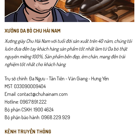
XƯỞNG DA BÒ CHU HẢI NAM
Xưởng giày Chu Hải Nam với tuổi đời sản xuất trên 40 năm, chúng tôi
luôn đưa đến tay khách hàng sản phẩm tốt nhất làm từ Da bò thật
nguyên miếng 100%, Sản phẩm bền đẹp, êm chân, mang đến trải
nghiệm tốt nhất cho khách hàng
Trụ sở chính: Đa Ngưu - Tân Tiến - Văn Giang - Hưng Yên
MST: 033090009404
Email: contact@chuhainam.com
Hotline: 0967.891.222
Bộ phận CSKH: 1900 4624
Bộ phận bảo hành: 0968.229.929
KÊNH TRUYỀN THÔNG