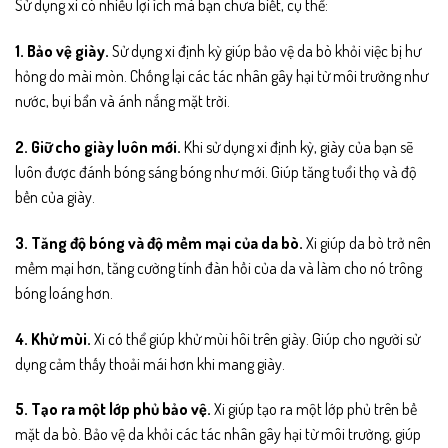
Sử dụng xi có nhiều lợi ích mà bạn chưa biết, cụ thể:
1. Bảo vệ giày.
Sử dụng xi định kỳ giúp bảo vệ da bò khỏi việc bị hư
hỏng do mài mòn. Chống lại các tác nhân gây hại từ môi trường như
nước, bụi bẩn và ánh nắng mặt trời.
2. Giữ cho giày luôn mới.
Khi sử dụng xi định kỳ, giày của bạn sẽ
luôn được đánh bóng sáng bóng như mới. Giúp tăng tuổi thọ và độ
bền của giày.
3. Tăng độ bóng và độ mềm mại của da bò.
Xi giúp da bò trở nên
mềm mại hơn, tăng cường tính đàn hồi của da và làm cho nó trông
bóng loáng hơn.
4. Khử mùi.
Xi có thể giúp khử mùi hôi trên giày. Giúp cho người sử
dụng cảm thấy thoải mái hơn khi mang giày.
5. Tạo ra một lớp phủ bảo vệ.
Xi giúp tạo ra một lớp phủ trên bề
mặt da bò. Bảo vệ da khỏi các tác nhân gây hại từ môi trường, giúp