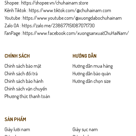
Shopee :
https://shopee.vn/chuhainam.store
Kênh Tiktok :
https://www.tiktok.com/@chuhainam.com
Youtube :
https://www.youtube.com/@xuongdabochuhainam
Zalo OA :
https://zalo.me/238677151087071730
FanPage :
https://www.facebook.com/xuongsanxuatChuHaiNam/
CHÍNH SÁCH
HƯỚNG DẪN
Chính sách bảo mật
Hướng dẫn mua hàng
Chính sách đổi trả
Hướng dẫn bảo quản
Chính sách bảo hành
Hướng dẫn chọn size
Chính sách vận chuyển
Phương thức thanh toán
SẢN PHẨM
Giày lười nam
Giày sục nam