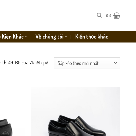
0
₫
 Kiện Khác
Về chúng tôi
Kiến thức khác
n thị 49–60 của 74 kết quả