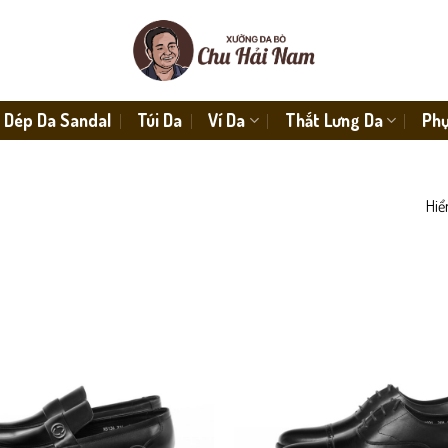
Dép Da Sandal
Túi Da
Ví Da
Thắt Lưng Da
Phụ
Hiể