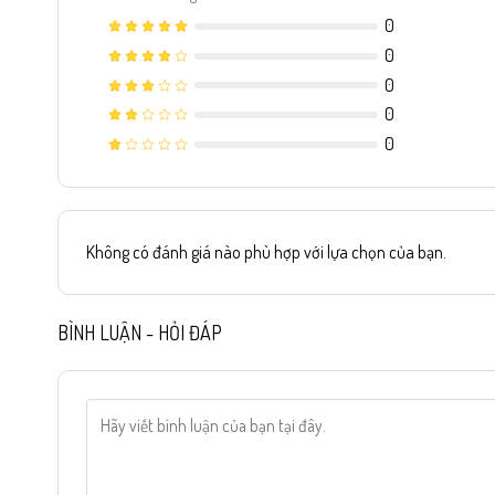
có
có
0
thể
thể
0
được
được
0
chọn
chọn
trên
trên
0
trang
trang
0
sản
sản
phẩm
phẩm
Không có đánh giá nào phù hợp với lựa chọn của bạn.
BÌNH LUẬN - HỎI ĐÁP