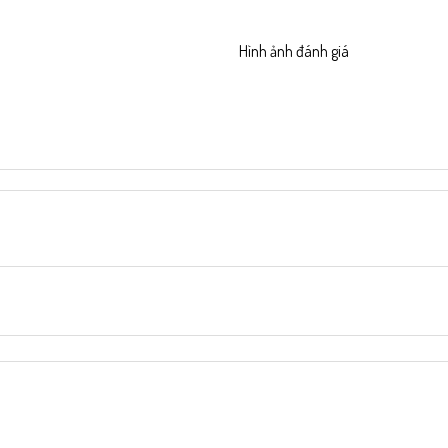
có
thể
Hình ảnh đánh giá
được
chọn
trên
trang
sản
phẩm