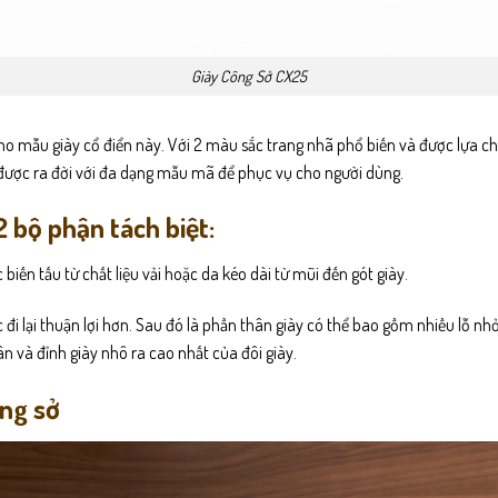
Giày Công Sở CX25
ho mẫu giày cổ điển này. Với 2 màu sắc trang nhã phổ biến và được lựa 
 được ra đời với đa dạng mẫu mã để phục vụ cho người dùng.
2 bộ phận tách biệt:
ến tấu từ chất liệu vải hoặc da kéo dài từ mũi đến gót giày.
c đi lại thuận lợi hơn. Sau đó là phần thân giày có thể bao gồm nhiều lỗ n
ân và đỉnh giày nhô ra cao nhất của đôi giày.
ông sở