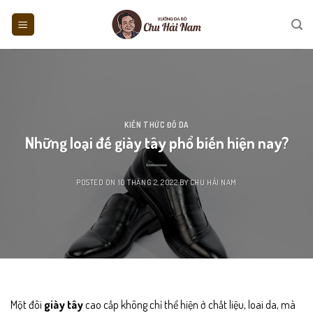
Skip
to
content
KIẾN THỨC ĐỒ DA
Những loại đế giày tây phổ biến hiện nay?
POSTED ON
10 THÁNG 2, 2022
BY
CHU HẢI NAM
Một đôi
giày tây
cao cấp không chỉ thể hiện ở chất liệu, loai da, mà