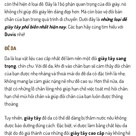
còn thể hiện ở loại đế. Đây là 1 bộ phận quan trọng của đôi giày, nó
không chỉ giúp đôi giày lên dáng đẹp hơn. Mà còn bảo vệ đôi bàn
chân của bạn trong quá trình di chuyển. Dưới đây là
những loại đế
giày tây phổ biến nhất hiện nay
.
Các bạn hãy cùng tìm hiểu với
Duvis
nhé!
ĐẾ DA
Da là loại vật liệu cao cấp nhất để làm nên một đôi
giày tây sang
trọng
, chỉn chu. Với đế da, khi đi vào chân bạn sẽ cảm thấy đôi chân
của bạn được nhẹ nhàng và thoải mái do đế da có đặc tính là nhẹ;
không mang lại cảm giác nặng nề như đế cao su. Hơn thế nữa, da
thật có những lỗ chân lông nhỏ giúp hạn chế việc toát mồ hôi chân;
hạn chế mùi hôi chân và giúp đôi chân của bạn luôn được thông
thoáng.
Tuy nhiên,
giày tây
đế da có thể dễ dàng bị thấm nước nếu không
được bảo dưỡng đúng cách. Đặc biệt, vì được làm bằng chất liệu da
thật do đó giá thành của những đôi
giày tây cao cấp
này không hề