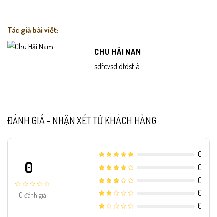
Tác giả bài viết:
CHU HẢI NAM
sdfcvsd dfdsf à
ĐÁNH GIÁ - NHẬN XÉT TỪ KHÁCH HÀNG
0
0
0
0
0
0
đánh giá
0