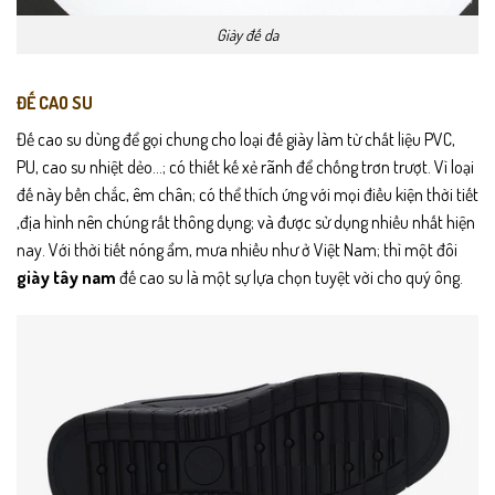
Giày đế da
ĐẾ CAO SU
Đế cao su dùng để gọi chung cho loại đế giày làm từ chất liệu PVC,
PU, cao su nhiệt dẻo…; có thiết kế xẻ rãnh để chống trơn trượt. Vì loại
đế này bền chắc, êm chân; có thể thích ứng với mọi điều kiện thời tiết
,địa hình nên chúng rất thông dụng; và được sử dụng nhiều nhất hiện
nay. Với thời tiết nóng ẩm, mưa nhiều như ở Việt Nam; thì một đôi
giày tây nam
đế cao su là một sự lựa chọn tuyệt vời cho quý ông.