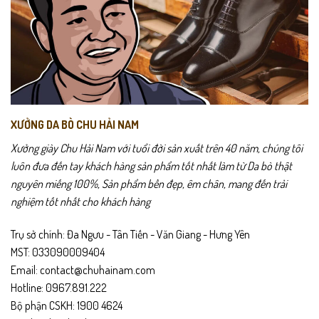
XƯỞNG DA BÒ CHU HẢI NAM
Xưởng giày Chu Hải Nam với tuổi đời sản xuất trên 40 năm, chúng tôi
luôn đưa đến tay khách hàng sản phẩm tốt nhất làm từ Da bò thật
nguyên miếng 100%, Sản phẩm bền đẹp, êm chân, mang đến trải
nghiệm tốt nhất cho khách hàng
Trụ sở chính: Đa Ngưu - Tân Tiến - Văn Giang - Hưng Yên
MST: 033090009404
Email: contact@chuhainam.com
Hotline: 0967.891.222
Bộ phận CSKH: 1900 4624