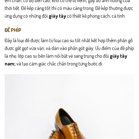
êm chân, có độ bền cao; khó có thể bị vênh, gãy do ảnh hưởng của
thời tiết. Đế kếp càng tốt thì có màu càng trong. Đế kếp thường được
ứng dụng có những đôi
giày tây
có thiết kế phong cách, cá tính.
ĐẾ PHÍP
Đây là loại đế được làm từ loại cao su tốt nhất kết hợp thêm phần gỗ
được gắt gọt vừa vặn; và dán vào phần gót giày. Ưu điểm của đế phíp
là nhẹ; lớp cao su bền làm nổi bật vẻ sang trọng cho đôi
giày tây
nam;
và tạo cảm giác chắc chắn trong từng bước đi.