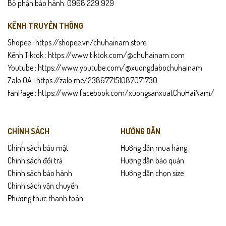
Bộ phận bảo hành: 0968.229.929
KÊNH TRUYỀN THÔNG
Shopee :
https://shopee.vn/chuhainam.store
Kênh Tiktok :
https://www.tiktok.com/@chuhainam.com
Youtube :
https://www.youtube.com/@xuongdabochuhainam
Zalo OA :
https://zalo.me/238677151087071730
FanPage :
https://www.facebook.com/xuongsanxuatChuHaiNam/
CHÍNH SÁCH
HƯỚNG DẪN
Chính sách bảo mật
Hướng dẫn mua hàng
Chính sách đổi trả
Hướng dẫn bảo quản
Chính sách bảo hành
Hướng dẫn chọn size
Chính sách vận chuyển
Phương thức thanh toán