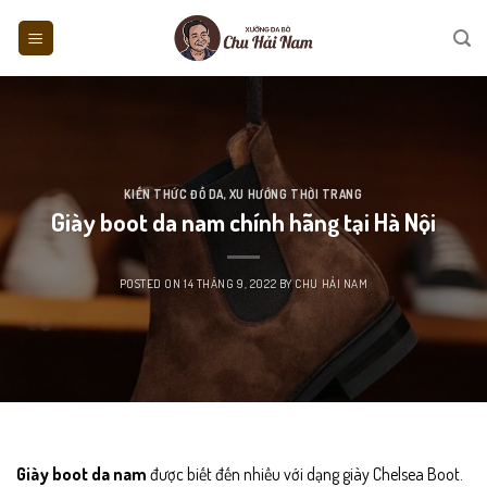
Skip
to
content
KIẾN THỨC ĐỒ DA
,
XU HƯỚNG THỜI TRANG
Giày boot da nam chính hãng tại Hà Nội
POSTED ON
14 THÁNG 9, 2022
BY
CHU HẢI NAM
Giày boot da nam
được biết đến nhiều với dạng giày Chelsea Boot.