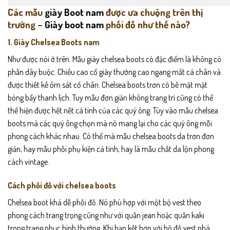
Các mẫu
giày Boot nam
được ưa chuộng trên thị
trường –
Giày boot nam
phối đồ như thế nào?
1. Giày Chelsea Boots nam
Như được nói ở trên. Mẫu giày chelsea boots có đặc điểm là không có
phần dây buộc. Chiều cao cổ giày thường cao ngang mắt cá chân và
được thiết kế ôm sát cổ chân. Chelsea boots trơn có bề mặt mặt
bóng bẩy thanh lịch. Tuy mẫu đơn giản không trang trí cũng có thể
thể hiện được hết nết cá tính của các quý ông. Tùy vào mẫu chelsea
boots mà các quý ông chọn mà nó mang lại cho các quý ông mỗi
phong cách khác nhau. Có thể mà mẫu chelsea boots da trơn đơn
giản, hay mẫu phối phụ kiện cá tính, hay là mẫu chất da lộn phong
cách vintage.
Cách phối đồ với chelsea boots
Chelsea boot khá dễ phối đồ. Nó phù hợp với một bộ vest theo
phong cách trang trọng cũng như với quần jean hoặc quần kaki
trong trang phục bình thường. Khi bạn kết hợp với bộ đồ vest phá