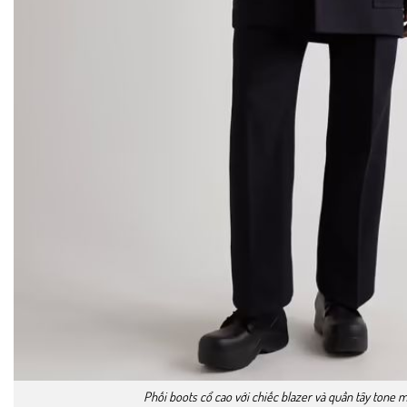
Phối boots cổ cao với chiếc blazer và quần tây tone 