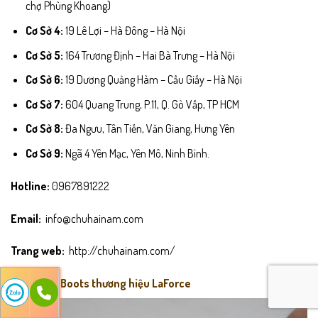
chợ Phùng Khoang)
Cơ Sở 4:
19 Lê Lợi – Hà Đông – Hà Nội
Cơ Sở 5:
164 Trương Định – Hai Bà Trưng – Hà Nội
Cơ Sở 6:
19 Dương Quảng Hàm – Cầu Giấy – Hà Nội
Cơ Sở 7:
604 Quang Trung, P.11, Q. Gò Vấp, TP HCM
Cơ Sở 8:
Đa Ngưu, Tân Tiến, Văn Giang, Hưng Yên
Cơ Sở 9:
Ngã 4 Yên Mạc, Yên Mô, Ninh Bình.
Hotline:
0967891222
Email:
info@chuhainam.com
Trang web:
http://chuhainam.com/
2. Chukka Boots thương hiệu LaForce