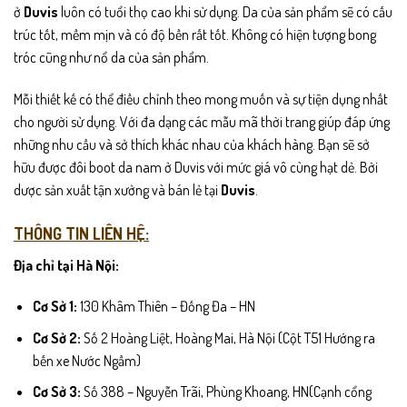
ở
Duvis
luôn có tuổi thọ cao khi sử dụng. Da của sản phẩm sẽ có cấu
trúc tốt, mềm mịn và có độ bền rất tốt. Không có hiện tượng bong
tróc cũng như nổ da của sản phẩm.
Mỗi thiết kế có thể điều chỉnh theo mong muốn và sự tiện dụng nhất
cho người sử dụng. Với đa dạng các mẫu mã thời trang giúp đáp ứng
những nhu cầu và sở thích khác nhau của khách hàng. Bạn sẽ sở
hữu được đôi boot da nam ở Duvis với mức giá vô cùng hạt dẻ. Bởi
dược sản xuất tận xưởng và bán lẻ tại
Duvis
.
THÔNG TIN LIÊN HỆ:
Địa chỉ tại Hà Nội:
Cơ Sở 1:
130 Khâm Thiên – Đống Đa – HN
Cơ Sở 2:
Số 2 Hoàng Liệt, Hoàng Mai, Hà Nội (Cột T51 Hướng ra
bến xe Nước Ngầm)
Cơ Sở 3:
Số 388 – Nguyễn Trãi, Phùng Khoang, HN(Cạnh cổng