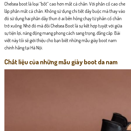
Chelsea boot là loại “bốt” cao hơn mắt cá chân. Với phần cổ cao che
lấp phần mắt cá chân. Không sử dụng chi tiết dây buộc mà thay vào
đó sử dụng hai phần dây thun ở ai bên hông chạy từ phân cổ chân
trở xuống. Nhờ đó mà đôi Chelsea Boot là sự kết hợp tuyệt vời giữa
sự tiện lợi, năng động mang phong cách sang trọng, đẳng cấp. Bài
viết này tôi sẽ giới thiệu cho bạn biết những mẫu giày boot nam
chính hãng tại Hà Nội.
Chất liệu của những mẫu giày boot da nam