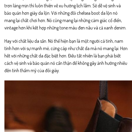
trơn láng mịn thì luôn thiên về xu hướng lịch lãm. Sẽ dễ vệ sinh và
bảo quản hơn giày da lộn. Với những đôi chelsea boot da lộn nó
mang lại chất chơi hơn. Nó cũng mang lại những cảm giác cổ điển,
vintage hơn khi kết hợp những tone màu đen nâu và cả xanh denim.
Hay với chất liệu da sần. Nó thể hiện bạn là một người cá tính, nam
tính hơn với sự mạnh mẻ, cứng cáp như chất da mà nó mang lại. Hơn
hết với những chất da đặc biệt hơn. Điều tất nhiên là bạn phải biết
cách vệ sinh và bảo quản nó cẩn thận để không gây ảnh hưởng nhiều
đến tính thẩm mỹ của đôi giày.