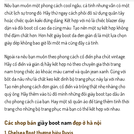
Nếu bạn muốn một phong cách cool ngầu, cá tính nhưng vẫn có một
chút lịch sự trong đó. Hãy thử ngay cách phối đồ sử dụng quần tây
hoặc chiếc quần kaki đứng dáng. Kết hợp với nó là chiếc blazer dày
dặn và đôi boot cổ cao da cùng màu. Tạo nên một sự kết hợp không
thể đậm chất hơn. Hơn hết giày boot da đen giản dị là một lựa chọn
giày dép không bao giờ lỗi mốt mà cũng đầy cá tính.
Ngoài ra nếu bạn muốn theo phong cách cổ điển pha chút vintage.
Hãy cổ điển và giản dị hãy kết hợp nó theo chuyên gia thời trang
nam trong chiếc áo khoác màu camel và quần jean xanh. Cùng với
bốt da nâu như là chất keo kết dính bộ trang phục này lại với nhau.
Tạo nên phong cách đơn giản, cổ điển và trông thật nhẹ nhàng cho
quý ông. Hãy thêm vào tủ đồ mình những đôi giày boot tạo dấu ấn
cho phong cách của bạn. Hay một số quần áo để tăng thêm tính thời
trang cho những bộ trang phục mà bạn có thể kết hợp với nhau.
Các shop bán
giày boot nam
đẹp ở hà nội
1. Chelsea Boot thương hiệu Duvis