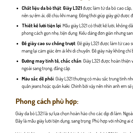
Chất liệu da bò thật
:
Giày L321
được làm từ da bò cao cấp, 
nên sự êm ái, dễ chịu khi mang. Đồng thời giúp giày giữ được đ
Thiết kế lười tiện lợi
: Mẫu giày L321 có thiết kế lười, không
phong cách gọn nhẹ, tiện dụng. Kiểu dáng đơn giản nhưng sang 
Đế giày cao su chống trượt
: Đế giày L321 được làm từ cao 
mang lại cảm giác êm ái khi di chuyển. Đế giày này không chỉ 
Đường may tinh tế, chắc chắn
: Giày L321 được hoàn thiện 
ngoài sang trọng, đẳng cấp.
Màu sắc dễ phối
: Giày L321 thường có màu sắc trung tính n
quần jeans hoặc quần kaki. Chính bởi vậy nên nhìn anh em sẽ 
Phong cách phù hợp:
Giày da bò L321 là sự lựa chọn hoàn hảo cho các dịp đi làm. Ngoài
Đây là mẫu giày lười tiện dụng, sang trọng. Phù hợp với những ai 