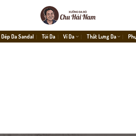
Dép Da Sandal
Túi Da
Ví Da
Thắt Lưng Da
Phụ