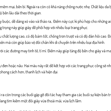
mềm mại, bền bỉ. Ngoài ra còn có khả năng chống nước nhẹ. Chất liệu da b
ộ bền lâu dài theo thời gian.
 dây buộc, dễ dàng xỏ vào và tháo ra,. Điểm này cực kì phù hợp cho những a
trọng này giúp giày dễ phối hợp với nhiều loại trang phục.
su chất lượng cao, có độ bám tốt, chống trơn trượt và có độ đàn hồi cao. Đ
bền mà còn giúp bảo vệ đôi chân khi di chuyển trên nhiều loại địa hình.
với các đường may tinh tế, tỉ mỉ. Điểm này giúp tăng độ bền cho giày và m
hư đen hoặc nâu. Hai màu này rất dễ kết hợp với các trang phục công sở n
phong cách hơn, thanh lịch và hiện đại.
 ra còn trong các buổi gặp gỡ đối tác hay tham gia các buổi sự kiện bán t
đang tìm kiếm một đôi giày vừa thoải mái, vừa lịch lãm.