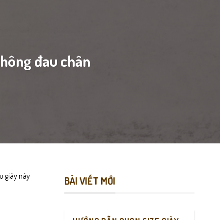
không đau chân
ẫu giày này
BÀI VIẾT MỚI