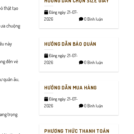
HƯỚNG DẪN CHỌN SIZE GIÀY
ò thật tạo
Đăng ngày: 21-07-
2026
0 Bình luận
i ưa chuộng
iều này
HƯỚNG DẪN BẢO QUẢN
Đăng ngày: 21-07-
ang đến vẻ
2026
0 Bình luận
hư quần âu,
HƯỚNG DẪN MUA HÀNG
Đăng ngày: 21-07-
2026
0 Bình luận
rang trọng.
PHƯƠNG THỨC THANH TOÁN