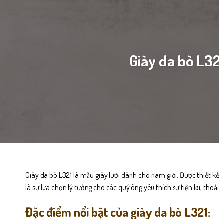
Giày da bò L3
Giày da bò L321 là mẫu giày lười dành cho nam giới. Được thiết kế
là sự lựa chọn lý tưởng cho các quý ông yêu thích sự tiện lợi, th
Đặc điểm nổi bật của giày da bò L321: