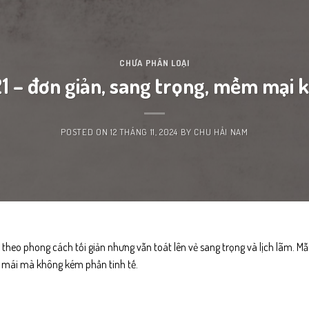
CHƯA PHÂN LOẠI
21 – đơn giản, sang trọng, mềm mại 
POSTED ON
12 THÁNG 11, 2024
BY
CHU HẢI NAM
 theo phong cách tối giản nhưng vẫn toát lên vẻ sang trọng và lịch lãm. M
oải mái mà không kém phần tinh tế.