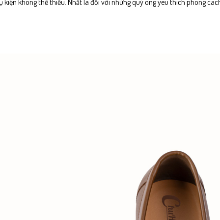
phụ kiện không thể thiếu. Nhất là đối với những quý ông yêu thích phong cách