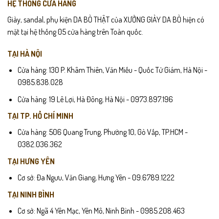
HỆ THỐNG CỬA HÀNG
Giày, sandal, phụ kiện DA BÒ THẬT của XƯỞNG GIÀY DA BÒ hiện có
mặt tại hệ thống 05 cửa hàng trên Toàn quốc.
TẠI HÀ NỘI
Cửa hàng: 130 P. Khâm Thiên, Văn Miếu - Quốc Tử Giám, Hà Nội -
0985.838.028
Cửa hàng: 19 Lê Lợi, Hà Đông, Hà Nội - 0973.897.196
TẠI TP. HỒ CHÍ MINH
Cửa hàng: 506 Quang Trung, Phường 10, Gò Vấp, TP.HCM -
0382.036.362
TẠI HƯNG YÊN
Cơ sở: Đa Ngưu, Văn Giang, Hưng Yên - 09.6789.1222
TẠI NINH BÌNH
Cơ sở: Ngã 4 Yên Mạc, Yên Mô, Ninh Bình - 0985.208.463