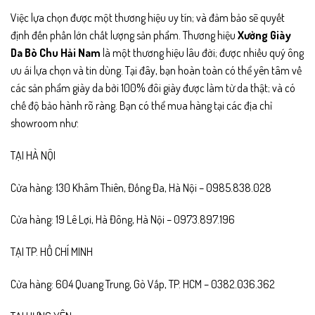
Việc lựa chọn được một thương hiệu uy tín; và đảm bảo sẽ quyết
định đến phần lớn chất lượng sản phẩm. Thương hiệu
Xưởng Giày
Da Bò Chu Hải Nam
là một thương hiệu lâu đời; được nhiều quý ông
ưu ái lựa chọn và tin dùng. Tại đây, bạn hoàn toàn có thể yên tâm về
các sản phẩm giày da bởi 100% đôi giày được làm từ da thật; và có
chế độ bảo hành rõ ràng. Bạn có thể mua hàng tại các địa chỉ
showroom như:
TẠI HÀ NỘI
Cửa hàng: 130 Khâm Thiên, Đống Đa, Hà Nội – 0985.838.028
Cửa hàng: 19 Lê Lợi, Hà Đông, Hà Nội – 0973.897.196
TẠI TP. HỒ CHÍ MINH
Cửa hàng: 604 Quang Trung, Gò Vấp, TP. HCM – 0382.036.362