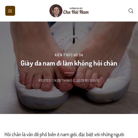
Skip
to
content
KIẾN THỨC ĐỒ DA
Giày da nam đi làm không hôi chân
POSTED ON
26 THÁNG 2, 2026
BY
DUVIS
Hôi chân là vấn đề phổ biến ở nam giới, đặc biệt với những người