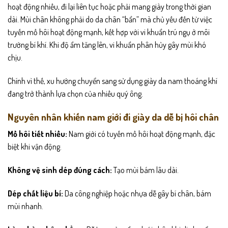
hoạt động nhiều, đi lại liên tục hoặc phải mang giày trong thời gian
dài. Mùi chân không phải do da chân “bẩn” mà chủ yếu đến từ việc
tuyến mồ hôi hoạt động mạnh, kết hợp với vi khuẩn trú ngụ ở môi
trường bí khí. Khi độ ẩm tăng lên, vi khuẩn phân hủy gây mùi khó
chịu.
Chính vì thế, xu hướng chuyển sang sử dụng giày da nam thoáng khí
đang trở thành lựa chọn của nhiều quý ông.
Nguyên nhân khiến nam giới đi giày da dễ bị hôi chân
Mồ hôi tiết nhiều:
Nam giới có tuyến mồ hôi hoạt động mạnh, đặc
biệt khi vận động.
Không vệ sinh dép đúng cách:
Tạo mùi bám lâu dài.
Dép chất liệu bí:
Da công nghiệp hoặc nhựa dễ gây bí chân, bám
mùi nhanh.