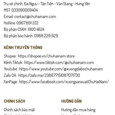
Trụ sở chính: Đa Ngưu - Tân Tiến - Văn Giang - Hưng Yên
MST: 033090009404
Email: contact@chuhainam.com
Hotline: 0967.891.222
Bộ phận CSKH: 1900 4624
Bộ phận bảo hành: 0968.229.929
KÊNH TRUYỀN THÔNG
Shopee :
https://shopee.vn/chuhainam.store
Kênh Tiktok :
https://www.tiktok.com/@chuhainam.com
Youtube :
https://www.youtube.com/@xuongdabochuhainam
Zalo OA :
https://zalo.me/238677151087071730
FanPage :
https://www.facebook.com/xuongsanxuatChuHaiNam/
CHÍNH SÁCH
HƯỚNG DẪN
Chính sách bảo mật
Hướng dẫn mua hàng