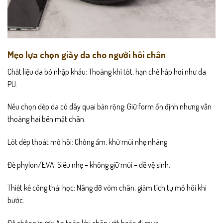
Mẹo lựa chọn giày da cho người hôi chân
Chất liệu da bò nhập khẩu: Thoáng khí tốt, hạn chế hấp hơi như da
PU.
Nếu chọn dép da có dây quai bản rộng: Giữ form ổn định nhưng vẫn
thoáng hai bên mặt chân.
Lót dép thoát mồ hôi: Chống ẩm, khử mùi nhẹ nhàng.
Đế phylon/EVA: Siêu nhẹ – không giữ mùi – dễ vệ sinh.
Thiết kế công thái học: Nâng đỡ vòm chân, giảm tích tụ mồ hôi khi
bước.
Đế chống trượt: An toàn khi chân ướt hoặc đi mưa.