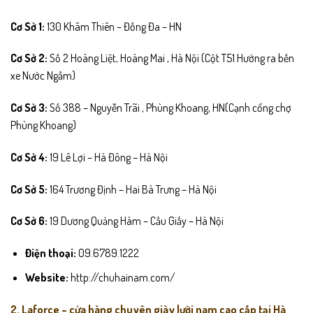
Cơ Sở 1:
130 Khâm Thiên – Đống Đa – HN
Cơ Sở 2:
Số 2 Hoàng Liệt, Hoàng Mai , Hà Nội (Cột T51 Hướng ra bến
xe Nước Ngầm)
Cơ Sở 3:
Số 388 – Nguyễn Trãi , Phùng Khoang, HN(Cạnh cổng chợ
Phùng Khoang)
Cơ Sở 4:
19 Lê Lợi – Hà Đông – Hà Nội
Cơ Sở 5:
164 Trương Định – Hai Bà Trưng – Hà Nội
Cơ Sở 6:
19 Dương Quảng Hàm – Cầu Giấy – Hà Nội
Điện thoại:
09.6789.1222
Website:
http://chuhainam.com/
2. Laforce – cửa hàng chuyên giày lười nam cao cấp tại Hà