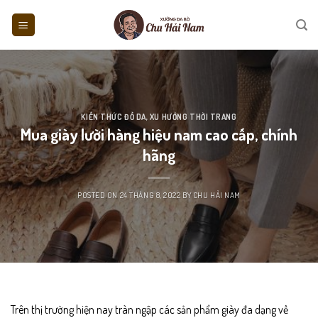
Skip
to
content
KIẾN THỨC ĐỒ DA
,
XU HƯỚNG THỜI TRANG
Mua giày lười hàng hiệu nam cao cấp, chính
hãng
POSTED ON
24 THÁNG 8, 2022
BY
CHU HẢI NAM
Trên thị trường hiện nay tràn ngập các sản phẩm giày đa dạng về