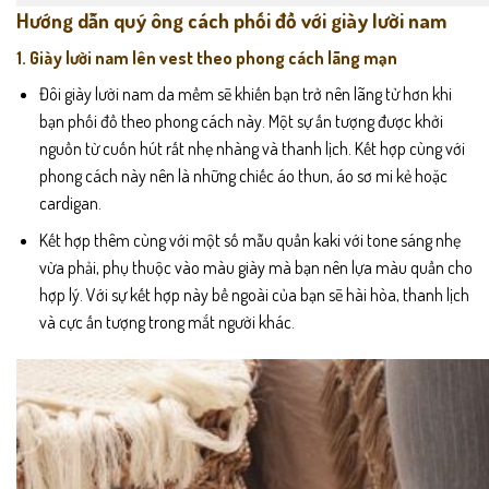
Hướng dẫn quý ông cách phối đồ với giày lười nam
1. Giày lười nam lên vest theo phong cách lãng mạn
Đôi
giày lười
nam da mềm sẽ khiến bạn trở nên lãng tử hơn khi
bạn phối đồ theo phong cách này. Một sự ấn tượng được khởi
nguồn từ cuốn hút rất nhẹ nhàng và thanh lịch. Kết hợp cùng với
phong cách này nên là những chiếc áo thun, áo sơ mi kẻ hoặc
cardigan.
Kết hợp thêm cùng với một số mẫu quần kaki với tone sáng nhẹ
vừa phải, phụ thuộc vào màu giày mà bạn nên lựa màu quần cho
hợp lý. Với sự kết hợp này bề ngoài của bạn sẽ hài hòa, thanh lịch
và cực ấn tượng trong mắt người khác.