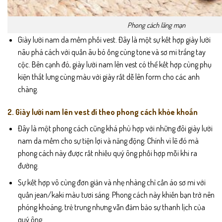
Phong cách lãng mạn
Giày lười nam da mềm phối vest. Đây là một sự kết hợp giày lười
nâu phá cách với quần âu bó ống cùng tone và sơ mi trắng tay
cộc. Bên cạnh đó, giày lười nam lên vest có thể kết hợp cùng phụ
kiện thắt lưng cùng màu với giày rất dễ lên form cho các anh
chàng.
2. Giày lười nam lên vest đi theo phong cách khỏe khoắn
Đây là một phong cách cũng khá phù hợp với những đôi giày lười
nam da mềm cho sự tiện lợi và năng động. Chính vì lẽ đó mà
phong cách này được rất nhiều quý ông phối hợp mỗi khi ra
đường.
Sự kết hợp vô cùng đơn giản và nhẹ nhàng chỉ cần áo sơ mi với
quần jean/kaki màu tươi sáng. Phong cách này khiến bạn trở nên
phóng khoáng, trẻ trung nhưng vẫn đảm bảo sự thanh lịch của
quý ông.