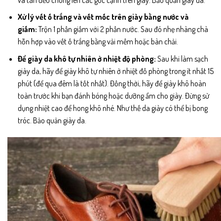
Xử lý vết ố trắng và vết mốc trên giày bằng nước và
giấm:
Trộn 1 phần giấm với 2 phần nước. Sau đó nhẹ nhàng chà
hỗn hợp vào vết ố trắng bằng vải mềm hoặc bàn chải.
Để giày da khô tự nhiên ở nhiệt độ phòng:
Sau khi làm sạch
giày da, hãy để giày khô tự nhiên ở nhiệt đồ phòng trong ít nhất 15
phút (để qua đêm là tốt nhất). Đồng thời, hãy để giày khô hoàn
toàn trước khi bạn đánh bóng hoặc dưỡng ẩm cho giày. Đừng sử
dụng nhiệt cao để hong khô nhé. Như thế da giày có thể bị bong
tróc. Bảo quản giày da.