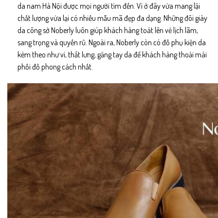
da nam Hà Nội được mọi người tìm đến. Vì ở đây vừa mang lậi
chất lượng vừa lại có nhiều mẫu mã đẹp đa dạng. Những đôi giày
da công sở Noberly luôn giúp khách hàng toát lên vẻ lịch lãm,
sang trọng và quyến rũ. Ngoài ra, Noberly còn có đồ phụ kiện da
kèm theo như ví, thắt lưng, găng tay da để khách hàng thoải mái
phối đồ phong cách nhất.