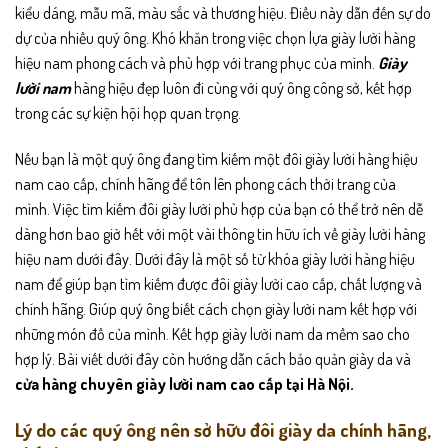
kiểu dáng, mẫu mã, màu sắc và thương hiệu. Điều này dẫn đến sự do
dự của nhiều quý ông. Khó khăn trong việc chọn lựa giày lười hàng
hiệu nam phong cách và phù hợp với trang phục của mình.
Giày
lười
nam
hàng hiệu đẹp luôn đi cùng với quý ông công sở, kết hợp
trong các sự kiện hội họp quan trọng.
Nếu bạn là một quý ông đang tìm kiếm một đôi giày lười hàng hiệu
nam cao cấp, chính hãng để tôn lên phong cách thời trang của
mình. Việc tìm kiếm đôi giày lười phù hợp của bạn có thể trở nên dễ
dàng hơn bao giờ hết với một vài thông tin hữu ích về giày lười hàng
hiệu nam dưới đây. Dưới đây là một số từ khóa giày lười hàng hiệu
nam để giúp bạn tìm kiếm được đôi giày lười cao cấp, chất lượng và
chính hãng. Giúp quý ông biết cách chọn giày lười nam kết hợp với
những món đồ của mình. Kết hợp giày lười nam da mềm sao cho
hợp lý. Bài viết dưới đây còn hướng dẫn cách bảo quản giày da và
cửa hàng chuyên giày lười nam cao cấp tại Hà Nội.
Lý do các quý ông nên sở hữu đôi giày da chính hãng,