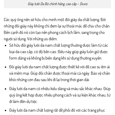
Giày lười Da Bò chính hãng, cao cấp – Duvis
Các quý ông nên sở hữu cho minh một đôi giày da chất lượng. Bởi
những đôi giày này không chỉ đem lại sự thoải mái, dễ chịu cho chân.
Bên cạnh đó nó còn tạo nên phong cách lịch lãm, sang trọng cho
người sử dụng. Với những ưu điểm:
Sở hữu đôi giày lười da nam chất lượng thường được làm từ các
loại da cao cấp, có độ bền cao. Điều này giúp giày luôn giữ được
form dáng và không bị biến dạng khi sử dụng thường xuyên.
Đôi giày lười da nam chất lượng được thiết kế với đế cao su êm ái
và mềm mại. Giúp đôi chân được thoải mái cả ngày. Bảo vệ chân
khỏi những cơn đau sau khi đi lại trong thời gian dài.
Giày lười da nam có nhiều kiểu dáng và màu sắc khác nhau. Giúp
quý ông kết hợp được nhiều phong cách và sự kiện khác nhau, từ
đi làm đến dự tiệc.
Giày lười da nam chất lượng rất dễ phối đồ với các trang phục