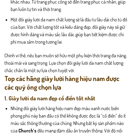
khác nhau. Từ trang phục công sở đến trang phục cá nhân, giúp
bạn luôn tự tin và thời trang.
Một đôi giày lười da nam chất lượng sẽ là đầu tư lâu dài cho tủ đồ
của bạn. Với chất lượng tốt và kiểu dáng đẹp, đôi giày này sẽ giữ
được hình dáng và màu sắc lâu dài, giúp bạn tiết kiệm được chi
phí mua sắm trong tương lai.
Chính vì thế, nếu bạn muốn sở hữu một phụ kiện thời trang đa năng,
thoải mái và sang trọng. Lựa chọn đôi giày lười da nam chất lượng
chắc chắn là một sự lựa chọn tuyệt vời.
Top các hãng giày lười hàng hiệu nam được
các quý ông chọn lựa
1. Giày lười da nam đẹp cổ điển tốt nhất
Những đôi giày lười hàng hiệu nam đẹp màu xanh nước biển
phong phú này ban đầu có thể không được đọc là “cổ điển” do ít
màu sắc thông thường của chúng. Nhưng bất kỳ sản phẩm nào
của
Church’s
đều mang đậm dấu ấn truyền thống. Với độ nổi