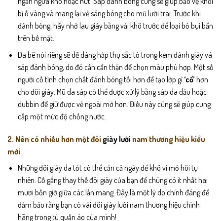
ngăn ngừa khô hoặc nứt. Sáp đánh bóng cũng sẽ giúp bảo vệ khỏi
bị ố vàng và mang lại vẻ sáng bóng cho mũ lưỡi trai. Trước khi
đánh bóng, hãy nhớ lau giày bằng vải khô trước để loại bỏ bụi bẩn
trên bề mặt.
Da bê nói riêng sẽ dễ dàng hấp thụ sắc tố trong kem đánh giày và
sáp đánh bóng, do đó cần cẩn thận để chọn màu phù hợp. Một số
người cố tình chọn chất đánh bóng tối hơn để tạo lớp gỉ
‘cổ’
hơn
cho đôi giày. Mũ da sáp có thể được xử lý bằng sáp da dầu hoặc
dubbin để giữ được vẻ ngoài mờ hơn. Điều này cũng sẽ giúp cung
cấp một mức độ chống nước.
2. Nên có nhiều hơn một đôi
giày lười
nam thương hiệu kiểu
mới
Những đôi giày da tốt có thể cần cả ngày để khô vì mồ hôi tự
nhiên. Cố gắng thay thế đôi giày của bạn để chúng có ít nhất hai
mươi bốn giờ giữa các lần mang. Đây là một lý do chính đáng để
đảm bảo rằng bạn có vài đôi giày lười nam thương hiệu chính
hãng trong tủ quần áo của mình!