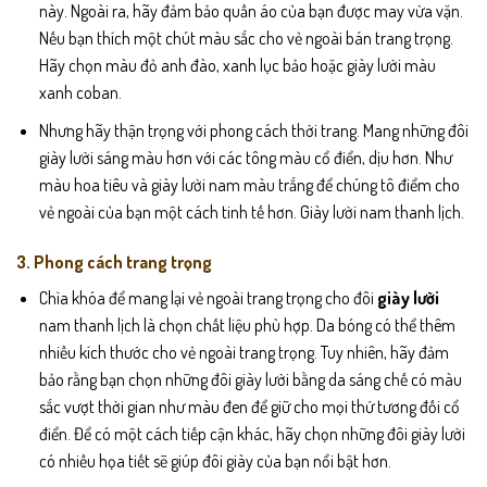
này. Ngoài ra, hãy đảm bảo quần áo của bạn được may vừa vặn.
Nếu bạn thích một chút màu sắc cho vẻ ngoài bán trang trọng.
Hãy chọn màu đỏ anh đào, xanh lục bảo hoặc giày lười màu
xanh coban.
Nhưng hãy thận trọng với phong cách thời trang. Mang những đôi
giày lười sáng màu hơn với các tông màu cổ điển, dịu hơn. Như
màu hoa tiêu và giày lười nam màu trắng để chúng tô điểm cho
vẻ ngoài của bạn một cách tinh tế hơn. Giày lười nam thanh lịch.
3. Phong cách trang trọng
Chìa khóa để mang lại vẻ ngoài trang trọng cho đôi
giày lười
nam thanh lịch là chọn chất liệu phù hợp. Da bóng có thể thêm
nhiều kích thước cho vẻ ngoài trang trọng. Tuy nhiên, hãy đảm
bảo rằng bạn chọn những đôi giày lười bằng da sáng chế có màu
sắc vượt thời gian như màu đen để giữ cho mọi thứ tương đối cổ
điển. Để có một cách tiếp cận khác, hãy chọn những đôi giày lười
có nhiều họa tiết sẽ giúp đôi giày của bạn nổi bật hơn.