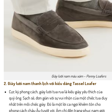
Giày lười nam màu xám – Penny Loafers
2. Giày lười nam thanh lịch với kiểu dáng Tassel Loafer
Cực kỳ phong cách, giày lười tua rua là kiểu giày yêu thích của
quý ông. Sạch sẽ, đơn giản với sự vui nhộn của một chiếc tua duy
nhất trên mỗi chiếc giày. Đó là một lời ca ngợi khiêm tốn cho
phong cách châu Âu tuyệt vời. Ám chỉ đến trang phục nam giới