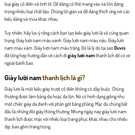
loại giày cổ điển và tinh tế. Dễ dàng có thể mang vào và tôn dáng
trong nhiều loại chất liệu. Chúng tối giản và dễ dàng thích ứng với các
kiểu dáng và mùa khác nhau.
Tuy nhiên, hãy lưu ý rằng cách bạn tạo kiểu giày lười là vô cùng quan
trọng. Giày lười nam màu xanh. Giày lười nam màu nâu. Giày lười
nam màu xám. Giày lười nam màu trắng. Đó là lý do tại sao
Duvis
đã tổng hợp hướng dẫn về cách đi
giày lười nam
thanh lịch để có vẻ
ngoài bảnh bao.
Giày lười nam
thanh lịch là gì?
Giày lười là một kiểu giày trượt cổ điển không có dây buộc. Chúng
thường được làm bằng da hoặc da lộn. Nó có hình dạng giống như
một chiếc giày da đanh với phần gót bằng phẳng. Mặc dù chúng bắt
đầu là những đôi giày thông thường. Nhưng ngày nay giày lười nam
thanh lịch được mặc với nhiều loại trang phục khác nhau cho nhiều
dịp, bao gồm trang trọng.