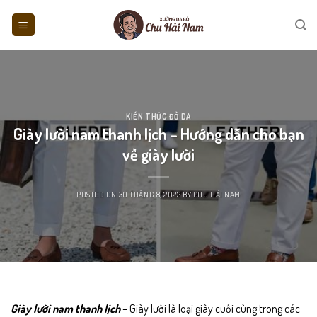
Skip
to
content
KIẾN THỨC ĐỒ DA
Giày lười nam thanh lịch – Hướng dẫn cho bạn
về giày lười
POSTED ON
30 THÁNG 8, 2022
BY
CHU HẢI NAM
Giày lười nam thanh lịch
– Giày lười là loại giày cuối cùng trong các