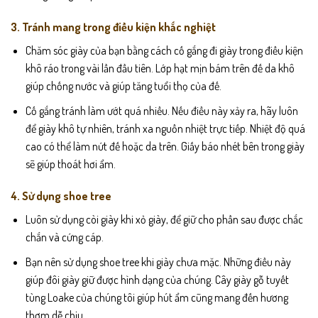
3. Tránh mang trong điều kiện khắc nghiệt
Chăm sóc giày của bạn bằng cách cố gắng đi giày trong điều kiện
khô ráo trong vài lần đầu tiên. Lớp hạt mịn bám trên đế da khô
giúp chống nước và giúp tăng tuổi thọ của đế.
Cố gắng tránh làm ướt quá nhiều. Nếu điều này xảy ra, hãy luôn
để giày khô tự nhiên, tránh xa nguồn nhiệt trực tiếp. Nhiệt độ quá
cao có thể làm nứt đế hoặc da trên. Giấy báo nhét bên trong giày
sẽ giúp thoát hơi ẩm.
4. Sử dụng shoe tree
Luôn sử dụng còi giày khi xỏ giày, để giữ cho phần sau được chắc
chắn và cứng cáp.
Bạn nên sử dụng shoe tree khi giày chưa mặc. Những điều này
giúp đôi giày giữ được hình dạng của chúng. Cây giày gỗ tuyết
tùng Loake của chúng tôi giúp hút ẩm cũng mang đến hương
thơm dễ chịu.