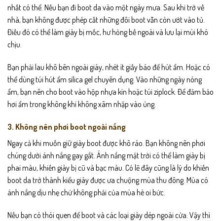
nhất có thể. Nếu bạn đi boot da vào một ngày mưa. Sau khi trở về
nhà, bạn không được phép cất những đôi boot vẫn còn ướt vào tủ.
Điều đó có thể làm giày bị mốc, hư hỏng bề ngoài và lưu lại mùi khó
chịu.
Bạn phải lau khô bên ngoài giày, nhét ít giấy báo để hút ẩm. Hoặc có
thể dùng túi hút ẩm silica gel chuyên dụng. Vào những ngày nóng
ẩm, bạn nên cho boot vào hộp nhựa kín hoặc túi ziplock. Để đảm bảo
hơi ẩm trong không khí không xâm nhập vào ủng.
3. Không nên phơi boot ngoài nắng
Ngay cả khi muốn giữ giày boot được khô ráo. Bạn không nên phơi
chúng dưới ánh nắng gay gắt. Ánh nắng mặt trời có thể làm giày bị
phai màu, khiến giày bị cũ và bạc màu. Có lẽ đây cũng là lý do khiến
boot da trở thành kiểu giày được ưa chuộng mùa thu đông. Mùa có
ánh nắng dịu nhẹ chứ không phải của mùa hè oi bức.
Nếu bạn có thói quen để boot và các loại giày dép ngoài cửa. Vậy thì