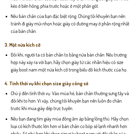
kéo ở bên hông, phía trước hoặc ở một phần gót.
Nếu bàn chân của bạn đặc biệt rộng. Chúng tôi khuyên bạn nên
tránh đi giày mũi nhọn hoặc giày có đường may ở phần rộng nhất
của bàn chân.
3. Một nửa kích cỡ
Đôi khi, người ta có bàn chân to bằng nửa bàn chân. Nếu trường
hợp này xảy ra với bạn, hãy chọn giày từ các nhãn hiệu có size
giày boot nam một nửa kích cỡ trong biểu đồ kích thước của họ.
4. Tính thời vụ khi chọn size giày công sở
Chú ý đến tính thời vụ. Vào mùa hè, bàn chân thường sưng tấy và
đôi khi to hơn. Vì vậy, chúng tôi khuyên bạn nên luôn đo chân
trước khi mua giày dép trực tuyến.
Nếu bạn đang tìm giày mùa đông ấm áp bằng lông thú. Hãy chọn
loại có kích thước lớn hơn vì bàn chân co bóp sẽ lạnh nhanh hơn
nhiều. Sẽ phù hợp khi chọn size giày boot nam với đôi chân của