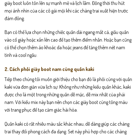
giày boot luôn tôn lên sự mạnh mẽ và lịch lãm. Đồng thời thu hút
mọi ánh nhìn của các cô gái mội khi các chàng trai xuất hiện trước
đám đông.
Bạn có thể lựa chọn những chiếc quần dài ngang mắt cá, giấu quần
vào cổ giày hoặc xắn lên cao để tạo thêm điểm nhấn. Hoặc bạn cũng
có thể chọn thêm áo khoác da hoặc jeans để tăng thêm nét nam
tính và cool ngầu.
2. Cách phối giày boot nam cùng quần kaki
Tiếp theo chúng tôi muốn giới thiệu cho bạn đó là phối cùng với quần
kaki vừa đơn giản vừa lịch sự. Không như những kiểu quần khác, kaki
được cho là một trong những quần dễ mặc, dễ mix nhất của phái
nam. Với kiểu mix này bạn nên chọn các giày boot cùng tông màu
với trang phục để tạo cảm giác hài hòa.
Quần kaki có rất nhiều màu sắc khác nhau, dễ dàng giúp các chàng
trai thay đổi phong cách đa dạng. Set này phù hợp cho các chàng