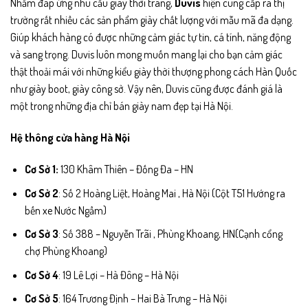
Nhằm đáp ứng nhu cầu giày thời trang,
Duvis
hiện cung cấp ra thị
trường rất nhiều các sản phẩm giày chất lượng với mẫu mã đa dạng.
Giúp khách hàng có được những cảm giác tự tin, cá tính, năng động
và sang trọng. Duvis luôn mong muốn mang lại cho bạn cảm giác
thật thoải mái với những kiểu giày thời thượng phong cách Hàn Quốc
như giày boot, giày công sở. Vậy nên, Duvis cũng được đánh giá là
một trong những địa chỉ bán giày nam đẹp tại Hà Nội.
Hệ thông cửa hàng Hà Nội
Cơ Sở 1:
130 Khâm Thiên – Đống Đa – HN
Cơ Sở 2
: Số 2 Hoàng Liệt, Hoàng Mai , Hà Nội (Cột T51 Hướng ra
bến xe Nước Ngầm)
Cơ Sở 3
: Số 388 – Nguyễn Trãi , Phùng Khoang, HN(Cạnh cổng
chợ Phùng Khoang)
Cơ Sở 4
: 19 Lê Lợi – Hà Đông – Hà Nội
Cơ Sở 5
: 164 Trương Định – Hai Bà Trưng – Hà Nội