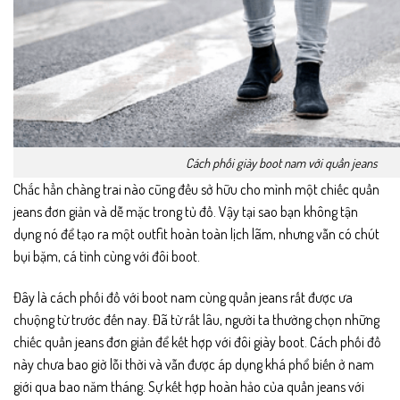
Cách phối giày boot nam với quần jeans
Chắc hẳn chàng trai nào cũng đều sở hữu cho mình một chiếc quần
jeans đơn giản và dễ mặc trong tủ đồ. Vậy tại sao bạn không tận
dụng nó để tạo ra một outfit hoàn toàn lịch lãm, nhưng vẫn có chút
bụi bặm, cá tình cùng với đôi boot.
Đây là cách phối đồ với
boot nam
cùng quần jeans rất được ưa
chuộng từ trước đến nay. Đã từ rất lâu, người ta thường chọn những
chiếc quần jeans đơn giản để kết hợp với đôi giày boot. Cách phối đồ
này chưa bao giờ lỗi thời và vẫn được áp dụng khá phổ biến ở nam
giới qua bao năm tháng. Sự kết hợp hoàn hảo của quần jeans với