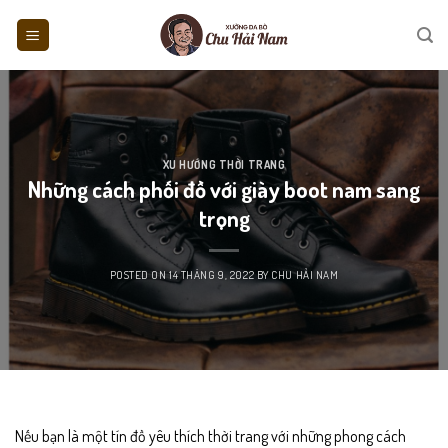
Skip
to
content
XU HƯỚNG THỜI TRANG
Những cách phối đồ với giày boot nam sang
trọng
POSTED ON
14 THÁNG 9, 2022
BY
CHU HẢI NAM
Nếu bạn là một tín đồ yêu thích thời trang với những phong cách