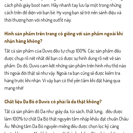
cách phối giày boot nam. Hãy nhanh tay lưu lại một trong những
cách trên để diện với bạn bè. Hy vọng bạn sẽ trở nên sành điệu và
thời thượng hơn với những outfit này.
Hình sản phẩm trên trang có giống với sản phẩm ngoài khi
nhận hàng không?
Tất cả sản phẩm của Duvis đều tự chụp 100%. Các sản phẩm đều
được chụp rõ nét nhất để bạn có được sự hình dung rõ nét về sản
phẩm. Do đó, Duvis cam kết những sản phẩm trên hình như thế nào
thì ngoài đời thật sẽ như vậy. Ngoài ra bạn cũng sẽ được kiểm tra
hàng trước khi nhận. Vì vậy bạn có thể yên tâm khi đặt hàng qua
mạng nhé!
Chất liệu Da Bò ở Duvis có phải là da thật không?
Tất cả sản phẩm đồ Da như: giày da, túi sách, thắt lưng,.. đều được
làm 100% từ chất Da Bò thật nguyên tấm nhập khẩu đạt chuẩn Châu
Âu. Những tấm Da Bò nguyên miếng đều được chọn lọc kỹ càng