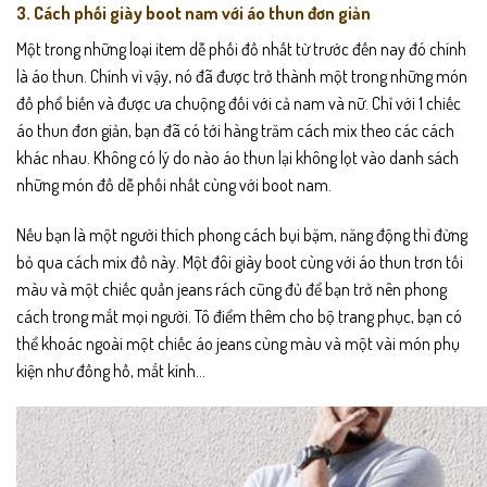
3. Cách phối giày boot nam với áo thun đơn giản
Một trong những loại item dễ phối đồ nhất từ trước đến nay đó chính
là áo thun. Chính vì vậy, nó đã được trở thành một trong những món
đồ phổ biến và được ưa chuộng đối với cả nam và nữ. Chỉ với 1 chiếc
áo thun đơn giản, bạn đã có tới hàng trăm cách mix theo các cách
khác nhau. Không có lý do nào áo thun lại không lọt vào danh sách
những món đồ dễ phối nhất cùng với
boot nam
.
Nếu bạn là một người thích phong cách bụi bặm, năng động thì đừng
bỏ qua cách mix đồ này. Một đôi giày boot cùng với áo thun trơn tối
màu và một chiếc quần jeans rách cũng đủ để bạn trở nên phong
cách trong mắt mọi người. Tô điểm thêm cho bộ trang phục, bạn có
thể khoác ngoài một chiếc áo jeans cùng màu và một vài món phụ
kiện như đồng hồ, mắt kính…