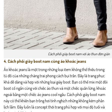
Cách phối giày boot nam với áo thun đơn giản
4. Cách phối giày boot nam cùng áo khoác jeans
Áo khoác jeans là một trong những loại item không thể thiếu trong
tủ đồ của những chàng trai phong cách bụi trần. Đây là trang phục
khá dễ dàng và hợp với những loại giày boot. Bạn có thể mix một đôi
boot cổ ngắn cùng với chiếc áo thun và một chiếc quần lửng, khoác
ngoài bằng một chiếc áo jeans cool ngầu. Cách phối giày boot nam
này có thể khiến bạn trông hơi tinh nghịch những không kém phần
lịch lãm. Đây luôn là concept thời trang phù hợp với mọi độ tuổi và