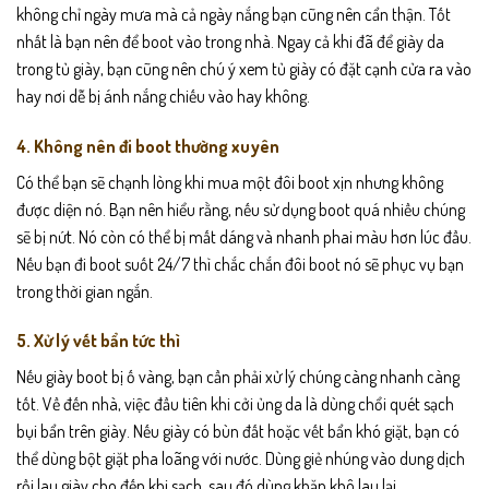
không chỉ ngày mưa mà cả ngày nắng bạn cũng nên cẩn thận. Tốt
nhất là bạn nên để boot vào trong nhà. Ngay cả khi đã để giày da
trong tủ giày, bạn cũng nên chú ý xem tủ giày có đặt cạnh cửa ra vào
hay nơi dễ bị ánh nắng chiếu vào hay không.
4. Không nên đi boot thường xuyên
Có thể bạn sẽ chạnh lòng khi mua một đôi boot xịn nhưng không
được diện nó. Bạn nên hiểu rằng, nếu sử dụng boot quá nhiều chúng
sẽ bị nứt. Nó còn có thể bị mất dáng và nhanh phai màu hơn lúc đầu.
Nếu bạn đi boot suốt 24/7 thì chắc chắn đôi boot nó sẽ phục vụ bạn
trong thời gian ngắn.
5. Xử lý vết bẩn tức thì
Nếu giày boot bị ố vàng, bạn cần phải xử lý chúng càng nhanh càng
tốt. Về đến nhà, việc đầu tiên khi cởi ủng da là dùng chổi quét sạch
bụi bẩn trên giày. Nếu giày có bùn đất hoặc vết bẩn khó giặt, bạn có
thể dùng bột giặt pha loãng với nước. Dùng giẻ nhúng vào dung dịch
rồi lau giày cho đến khi sạch, sau đó dùng khăn khô lau lại.