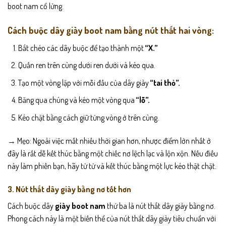
boot nam cổ lửng.
Cách buộc dây giày boot nam bằng nút thắt hai vòng:
Bắt chéo các dây buộc để tạo thành một
“X.”
Quấn ren trên cùng dưới ren dưới và kéo qua.
Tạo một vòng lặp với mỗi đầu của dây giày
“tai thỏ”.
Băng qua chúng và kéo một vòng qua
“lỗ”.
Kéo chặt bằng cách giữ từng vòng ở trên cùng.
→ Mẹo: Ngoài việc mất nhiều thời gian hơn, nhược điểm lớn nhất ở
đây là rất dễ kết thúc bằng một chiếc nơ lệch lạc và lộn xộn. Nếu điều
này làm phiền bạn, hãy từ từ và kết thúc bằng một lực kéo thật chặt.
3. Nút thắt dây giày bằng nơ tốt hơn
Cách buộc dây
giày boot nam
thứ ba là nút thắt dây giày bằng nơ.
Phong cách này là một biến thể của nút thắt dây giày tiêu chuẩn với