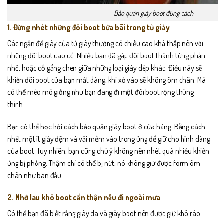
Bảo quản giày boot đúng cách
1. Đừng nhét những đôi boot bừa bãi trong tủ giày
Các ngăn để giày của tủ giày thường có chiều cao khá thấp nên với
những đôi boot cao cổ. Nhiều bạn đã gấp đôi boot thành từng phần
nhỏ, hoặc cố gắng chen giữa những loại giày dép khác. Điều này sẽ
khiến đôi boot của bạn mất dáng, khi xỏ vào sẽ không ôm chân. Mà
có thể méo mó giống như bạn đang đi một đôi boot rộng thùng
thình.
Bạn có thể học hỏi cách bảo quản giày boot ở cửa hàng. Bằng cách
nhét một ít giấy đệm và vải mềm vào trong ủng để giữ cho hình dáng
của boot. Tuy nhiên, bạn cũng chú ý không nên nhét quá nhiều khiến
ủng bị phồng. Thậm chí có thể bị nứt, nó không giữ được form ôm
chân như ban đầu.
2. Nhớ lau khô boot cẩn thận nếu đi ngoài mưa
Có thể bạn đã biết rằng giày da và giày boot nên được giữ khô ráo