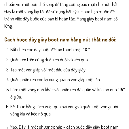
chuẩn với một bước bổ sung để tăng cường bảo mật cho nút thắt.
Đây là một vòng lặp tốt để sử dụng bất kỳ lúc nào bạn muốn để
tránh việc dây buộc của bạn bị hoàn tác. Mang giày boot nam cổ
lửng.
Cách buộc dây giày boot nam bằng nút thắt nơ đôi:
Bắt chéo các dây buộc để tạo thành một
“X.”
Quấn ren trên cùng dưới ren dưới và kéo qua.
Tạo một vòng lặp với một đầu của dây giày.
Quấn phần ren còn lại xung quanh vòng lặp một lần.
Làm một vòng nhỏ khác với phần ren đã quấn và kéo nó qua
“lỗ”
ở giữa.
Kết thúc bằng cách vượt qua hai vòng và quấn một vòng dưới
vòng kia và kéo nó qua.
→ Mẹo: Đây là một phương pháp – cách buộc dây giày boot nam