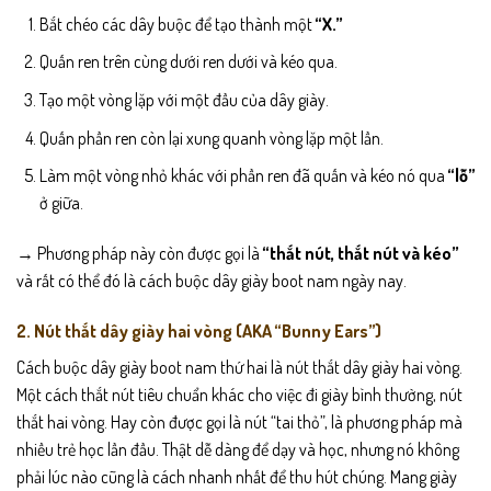
Bắt chéo các dây buộc để tạo thành một
“X.”
Quấn ren trên cùng dưới ren dưới và kéo qua.
Tạo một vòng lặp với một đầu của dây giày.
Quấn phần ren còn lại xung quanh vòng lặp một lần.
Làm một vòng nhỏ khác với phần ren đã quấn và kéo nó qua
“lỗ”
ở giữa.
→ Phương pháp này còn được gọi là
“thắt nút, thắt nút và kéo”
và rất có thể đó là cách buộc dây giày boot nam ngày nay.
2. Nút thắt dây giày hai vòng (AKA “Bunny Ears”)
Cách buộc dây giày boot nam thứ hai là nút thắt dây giày hai vòng.
Một cách thắt nút tiêu chuẩn khác cho việc đi giày bình thường, nút
thắt hai vòng. Hay còn được gọi là nút “tai thỏ”, là phương pháp mà
nhiều trẻ học lần đầu. Thật dễ dàng để dạy và học, nhưng nó không
phải lúc nào cũng là cách nhanh nhất để thu hút chúng. Mang giày