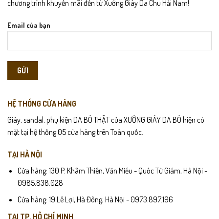
chương trình khuyến mãi đến từ Xưởng Giày Da Chu Hải Nam!
Email của bạn
HỆ THỐNG CỬA HÀNG
Giày, sandal, phụ kiện DA BÒ THẬT của XƯỞNG GIÀY DA BÒ hiện có
mặt tại hệ thống 05 cửa hàng trên Toàn quốc.
TẠI HÀ NỘI
Cửa hàng: 130 P. Khâm Thiên, Văn Miếu - Quốc Tử Giám, Hà Nội -
0985.838.028
Cửa hàng: 19 Lê Lợi, Hà Đông, Hà Nội - 0973.897.196
TẠI TP. HỒ CHÍ MINH