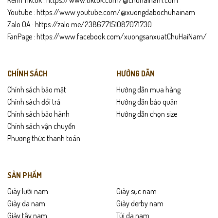
Kênh Tiktok :
https://www.tiktok.com/@chuhainam.com
Youtube :
https://www.youtube.com/@xuongdabochuhainam
Zalo OA :
https://zalo.me/238677151087071730
FanPage :
https://www.facebook.com/xuongsanxuatChuHaiNam/
CHÍNH SÁCH
HƯỚNG DẪN
Chính sách bảo mật
Hướng dẫn mua hàng
Chính sách đổi trả
Hướng dẫn bảo quản
Chính sách bảo hành
Hướng dẫn chọn size
Chính sách vận chuyển
Phương thức thanh toán
SẢN PHẨM
Giày lười nam
Giày sục nam
Giày da nam
Giày derby nam
Giày tây nam
Túi da nam