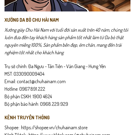
XƯỞNG DA BÒ CHU HẢI NAM
Xưởng giày Chu Hải Nam với tuổi đời sản xuất trên 40 năm, chúng tôi
luôn đưa đến tay khách hàng sản phẩm tốt nhất làm từ Da bò thật
nguyên miếng 100%, Sản phẩm bền đẹp, êm chân, mang đến trải
nghiệm tốt nhất cho khách hàng
Trụ sở chính: Đa Ngưu - Tân Tiến - Văn Giang - Hưng Yên
MST: 033090009404
Email: contact@chuhainam.com
Hotline: 0967.891.222
Bộ phận CSKH: 1900 4624
Bộ phận bảo hành: 0968.229.929
KÊNH TRUYỀN THÔNG
Shopee :
https://shopee.vn/chuhainam.store