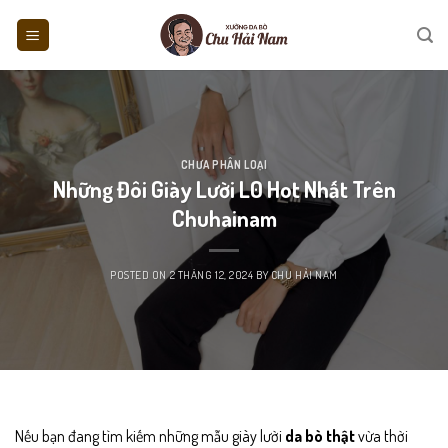
Skip
to
content
CHƯA PHÂN LOẠI
Những Đôi Giày Lười L0 Hot Nhất Trên
Chuhainam
POSTED ON
2 THÁNG 12, 2024
BY
CHU HẢI NAM
Nếu bạn đang tìm kiếm những mẫu giày lười
da bò thật
vừa thời