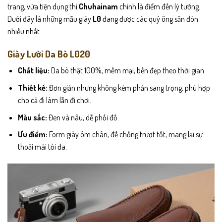
trang, vừa tiện dụng thì
Chuhainam
chính là điểm đến lý tưởng.
Dưới đây là những mẫu giày
L0
đang được các quý ông săn đón
nhiều nhất
Giày Lười Da Bò L020
Chất liệu:
Da bò thật 100%, mềm mại, bền đẹp theo thời gian.
Thiết kế:
Đơn giản nhưng không kém phần sang trọng, phù hợp
cho cả đi làm lẫn đi chơi.
Màu sắc:
Đen và nâu, dễ phối đồ.
Ưu điểm:
Form giày ôm chân, đế chống trượt tốt, mang lại sự
thoải mái tối đa.