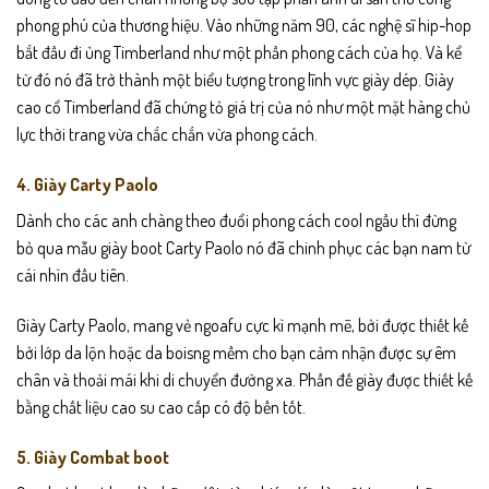
phong phú của thương hiệu. Vào những năm 90, các nghệ sĩ hip-hop
bắt đầu đi ủng Timberland như một phần phong cách của họ. Và kể
từ đó nó đã trở thành một biểu tượng trong lĩnh vực giày dép. Giày
cao cổ Timberland đã chứng tỏ giá trị của nó như một mặt hàng chủ
lực thời trang vừa chắc chắn vừa phong cách.
4. Giày Carty Paolo
Dành cho các anh chàng theo đuổi phong cách cool ngầu thì đừng
bỏ qua mẫu giày boot Carty Paolo nó đã chinh phục các bạn nam từ
cái nhìn đầu tiên.
Giày Carty Paolo, mang vẻ ngoafu cực kì mạnh mẽ, bởi được thiết kế
bởi lớp da lộn hoặc da boisng mềm cho bạn cảm nhận được sự êm
chân và thoải mái khi di chuyển đường xa. Phần đế giày được thiết kế
bằng chất liệu cao su cao cấp có độ bền tốt.
5. Giày Combat boot