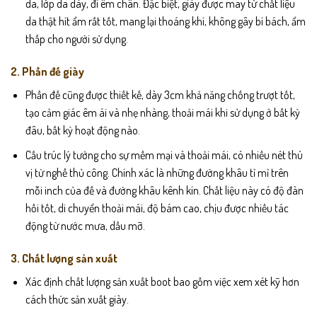
da, lớp da dày, đi êm chân. Đặc biệt, giày được may từ chất liệu
da thật hít ẩm rất tốt, mang lại thoáng khí, không gây bí bách, ẩm
thấp cho người sử dụng.
2. Phần đế giày
Phần đế cũng được thiết kế, dày 3cm khả năng chống trượt tốt,
tạo cảm giác êm ái và nhẹ nhàng, thoải mái khi sử dụng ở bất kỳ
đâu, bất kỳ hoạt động nào.
Cấu trúc lý tưởng cho sự mềm mại và thoải mái, có nhiều nét thú
vị từ nghề thủ công. Chính xác là những đường khâu tỉ mỉ trên
mỗi inch của đế và đường khâu kênh kín. Chất liệu này có độ đàn
hồi tốt, di chuyển thoải mái, độ bám cao, chịu được nhiều tác
động từ nước mưa, dầu mỡ.
3. Chất lượng sản xuất
Xác định chất lượng sản xuất boot bao gồm việc xem xét kỹ hơn
cách thức sản xuất giày.