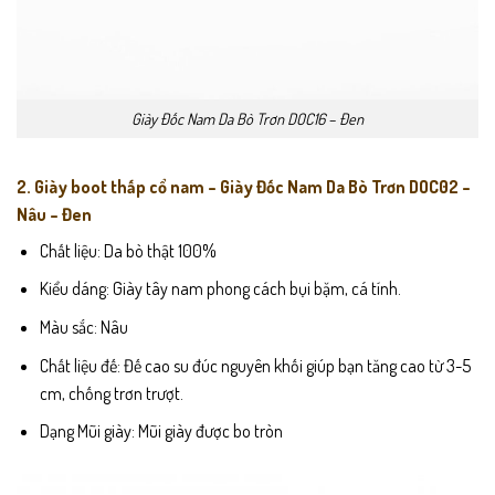
Giày Đốc Nam Da Bò Trơn DOC16 – Đen
2. Giày boot thấp cổ nam – Giày Đốc Nam Da Bò Trơn DOC02 –
Nâu – Đen
Chất liệu: Da bò thật 100%
Kiểu dáng: Giày tây nam phong cách bụi bặm, cá tính.
Màu sắc: Nâu
Chất liệu đế: Đế cao su đúc nguyên khối giúp bạn tăng cao từ 3-5
cm, chống trơn trượt.
Dạng Mũi giày: Mũi giày được bo tròn