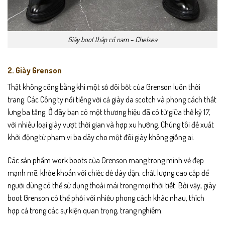
Giày boot thấp cổ nam – Chelsea
2. Giày Grenson
Thật không công bằng khi một số đôi bốt của Grenson luôn thời
trang. Các Công ty nổi tiếng với cả giày da scotch và phong cách thắt
lưng ba tầng. Ở đây bạn có một thương hiệu đã có từ giữa thế kỷ 17,
với nhiều loại giày vượt thời gian và hợp xu hướng. Chúng tôi đề xuất
khởi động từ phạm vi ba dây cho một đôi giày không giống ai.
Các sản phẩm work boots của Grenson mang trong mình vẻ đẹp
mạnh mẽ, khỏe khoắn với chiếc đế dày dặn, chất lượng cao cấp để
người dùng có thể sử dụng thoải mái trong mọi thời tiết. Bởi vậy, giày
boot Grenson có thể phối với nhiều phong cách khác nhau, thích
hợp cả trong các sự kiện quan trọng, trang nghiêm.