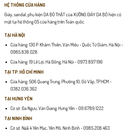
HỆ THỐNG CỬA HÀNG
Giày, sandal, phụ kiện DA BÒ THẬT của XƯỞNG GIÀY DA BÒ hiện có
mặt tại hệ thống 05 cửa hàng trên Toàn quốc.
TẠI HÀ NỘI
Cửa hàng: 130 P. Khâm Thiên, Văn Miếu - Quốc Tử Giám, Hà Nội -
0985.838.028
Cửa hàng: 19 Lê Lợi, Hà Đông, Hà Nội - 0973.897.196
TẠI TP. HỒ CHÍ MINH
Cửa hàng: 506 Quang Trung, Phường 10, Gò Vấp, TP.HCM -
0382.036.362
TẠI HƯNG YÊN
Cơ sở: Đa Ngưu, Văn Giang, Hưng Yên - 09.6789.1222
TẠI NINH BÌNH
Cơ sở: Ngã 4 Yên Mạc, Yên Mô, Ninh Bình - 0985.208.463