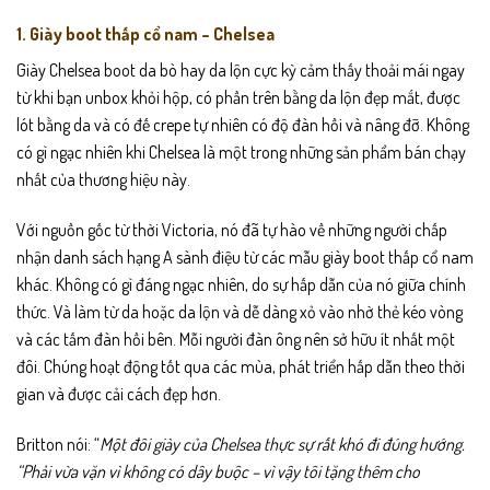
1. Giày boot thấp cổ nam – Chelsea
Giày Chelsea boot da bò hay da lộn cực kỳ cảm thấy thoải mái ngay
từ khi bạn unbox khỏi hộp, có phần trên bằng da lộn đẹp mắt, được
lót bằng da và có đế crepe tự nhiên có độ đàn hồi và nâng đỡ. Không
có gì ngạc nhiên khi Chelsea là một trong những sản phẩm bán chạy
nhất của thương hiệu này.
Với nguồn gốc từ thời Victoria, nó đã tự hào về những người chấp
nhận danh sách hạng A sành điệu từ các mẫu giày boot thấp cổ nam
khác. Không có gì đáng ngạc nhiên, do sự hấp dẫn của nó giữa chính
thức. Và làm từ da hoặc da lộn và dễ dàng xỏ vào nhờ thẻ kéo vòng
và các tấm đàn hồi bên. Mỗi người đàn ông nên sở hữu ít nhất một
đôi.
Chúng hoạt động tốt qua các mùa, phát triển hấp dẫn theo thời
gian và được cải cách đẹp hơn.
Britton nói: “
Một đôi giày của Chelsea thực sự rất khó đi đúng hướng.
“Phải vừa vặn vì không có dây buộc – vì vậy tôi tặng thêm cho