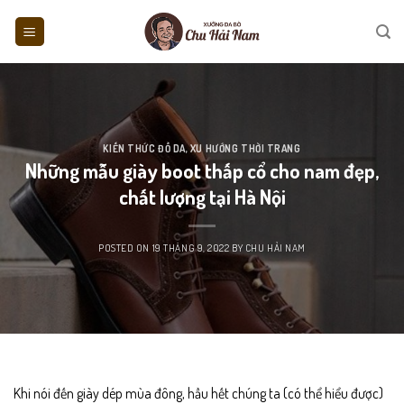
Skip
to
content
KIẾN THỨC ĐỒ DA
,
XU HƯỚNG THỜI TRANG
Những mẫu giày boot thấp cổ cho nam đẹp,
chất lượng tại Hà Nội
POSTED ON
19 THÁNG 9, 2022
BY
CHU HẢI NAM
Khi nói đến giày dép mùa đông, hầu hết chúng ta (có thể hiểu được)