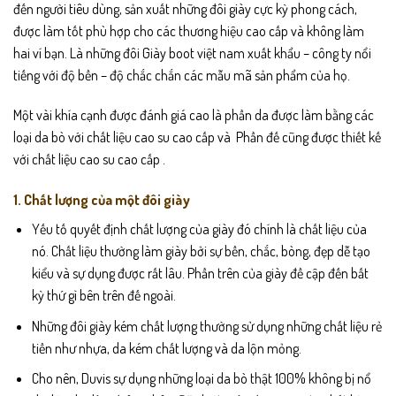
đến người tiêu dùng, sản xuất những đôi giày cực kỳ phong cách,
được làm tốt phù hợp cho các thương hiệu cao cấp và không làm
hai ví bạn. Là những đôi
Giày boot việt nam xuất khẩu – công ty nổi
tiếng
với độ bền – độ chắc chắn các mẫu mã sản phẩm của họ.
Một vài khía cạnh được đánh giá cao là phần da được làm bằng các
loại da bò
với chất liệu cao su cao cấp và Phần đế cũng được thiết kế
với chất liệu cao su cao cấp .
1. Chất lượng của một đôi giày
Yếu tố quyết định chất lượng của giày đó chính là chất liệu của
nó.
Chất liệu thường làm giày bởi sự bền, chắc, bòng, đẹp dễ tạo
kiểu và sự dụng được rất lâu.
Phần trên của giày đề cập đến bất
kỳ thứ gì bên trên đế ngoài.
Những đôi giày kém chất lượng thường sử dụng những chất liệu rẻ
tiền như nhựa, da kém chất lượng và da lộn mỏng.
Cho nên, Duvis sự dụng những loại da bò thật 100%
không bị nổ