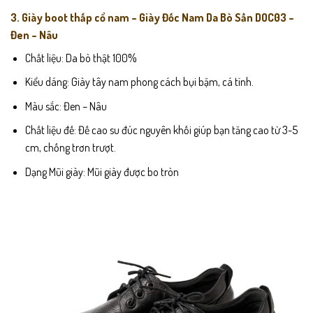
3. Giày boot thấp cổ nam – Giày Đốc Nam Da Bò Sần DOC03 –
Đen – Nâu
Chất liệu: Da bò thật 100%
Kiểu dáng: Giày tây nam phong cách bụi bặm, cá tính.
Màu sắc: Đen – Nâu
Chất liệu đế: Đế cao su đúc nguyên khối giúp bạn tăng cao từ 3-5
cm, chống trơn trượt.
Dạng Mũi giày: Mũi giày được bo tròn