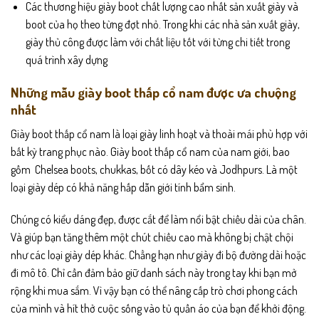
Các thương hiệu giày boot chất lượng cao nhất sản xuất giày và
boot của họ theo từng đợt nhỏ. Trong khi các nhà sản xuất giày,
giày thủ công được làm với chất liệu tốt với từng chi tiết trong
quá trình xây dựng
Những mẫu giày boot thấp cổ nam được ưa chuộng
nhất
Giày boot thấp cổ nam là loại giày linh hoạt và thoài mái phù hợp với
bất kỳ trang phục nào. Giày boot thấp cổ nam của nam giới, bao
gồm
Chelsea boots, chukkas, bốt có dây kéo và Jodhpurs. Là một
loại giày dép có khả năng hấp dẫn giới tính bẩm sinh.
Chúng có kiểu dáng đẹp, được cắt để làm nổi bật chiều dài của chân.
Và giúp bạn tăng thêm một chút chiều cao mà không bị chật chội
như các loại giày dép khác. Chẳng hạn như giày đi bộ đường dài hoặc
đi mô tô.
Chỉ cần đảm bảo giữ danh sách này trong tay khi bạn mở
rộng khi mua sắm. Vì vậy bạn có thể nâng cấp trò chơi phong cách
của mình và hít thở cuộc sống vào tủ quần áo của bạn để khởi động.