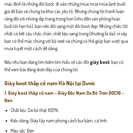
mặc định là những đôi boot đi vào những mùa mưa mùa lạnh buốt
giá để bảo vệ chúng ta khỏi các yếu tố. Nhưng chúng tôi tranh luận
rằng đối với những dịp trang trọng hơn (như đến văn phòng hoặc
buổi tối hẹn hò), bạn nên đổi sang một đôi boot đẹp. Những chiếc tốt
nhất có kết cấu chắc chắn, chất liệu sang trọng (thường là da), vì vậy
bạn có thể mặc chúng với bộ vest và chúng có thể giúp bạn vượt qua
mưa tuyết một cách dễ dàng.
Nếu như bạn đang tìm kiếm tìm hiểu về các đôi
giày boot
, bạn có
thể xem bài đăng dưới đây của chúng tôi.
Giày boot thấp cổ nam Hà Nội tại Duvis
1. Giày boot thấp cổ nam – Giày Đốc Nam Da Bò Trơn DOC16 –
Đen
Chất liệu: Da bò thật 100%
Kiểu dáng: Giày tây nam phong cách bụi bặm, cá tính.
Màu sắc: Đen