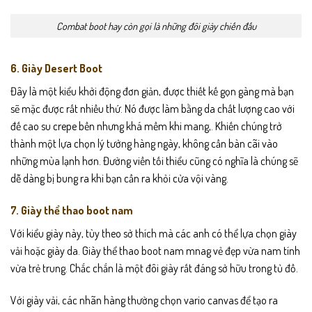
Combat boot hay còn gọi là những đôi giày chiến đấu
6. Giày Desert Boot
Đây là một kiểu khởi động đơn giản, được thiết kế gọn gàng mà bạn
sẽ mặc được rất nhiều thứ. Nó được làm bằng da chất lượng cao với
đế cao su crepe bền nhưng khá mềm khi mang,. Khiến chúng trở
thành một lựa chọn lý tưởng hàng ngày, không cần bàn cãi vào
những mùa lạnh hơn. Đường viền tối thiểu cũng có nghĩa là chúng sẽ
dễ dàng bị bung ra khi bạn cần ra khỏi cửa vội vàng.
7. Giày thể thao boot nam
Với kiểu giày này, tùy theo sở thích mà các anh có thể lựa chọn giày
vải hoặc giày da. Giày thể thao boot nam mnag vẻ đẹp vừa nam tính
vừa trẻ trung. Chắc chắn là một đôi giày rất đáng sở hữu trong tủ đồ.
Với giày vải, các nhãn hàng thường chọn vario canvas để tạo ra