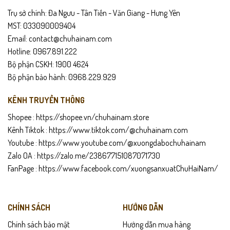
Trụ sở chính: Đa Ngưu - Tân Tiến - Văn Giang - Hưng Yên
MST: 033090009404
Email: contact@chuhainam.com
Hotline: 0967.891.222
Bộ phận CSKH: 1900 4624
Bộ phận bảo hành: 0968.229.929
KÊNH TRUYỀN THÔNG
Shopee :
https://shopee.vn/chuhainam.store
Kênh Tiktok :
https://www.tiktok.com/@chuhainam.com
Youtube :
https://www.youtube.com/@xuongdabochuhainam
Zalo OA :
https://zalo.me/238677151087071730
FanPage :
https://www.facebook.com/xuongsanxuatChuHaiNam/
CHÍNH SÁCH
HƯỚNG DẪN
Chính sách bảo mật
Hướng dẫn mua hàng