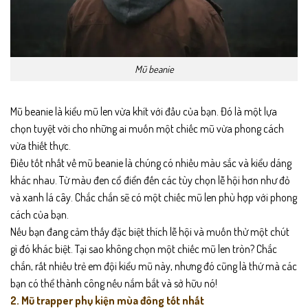
Mũ beanie
Mũ beanie là kiểu mũ len vừa khít với đầu của bạn. Đó là một lựa
chọn tuyệt vời cho những ai muốn một chiếc mũ vừa phong cách
vừa thiết thực.
Điều tốt nhất về mũ beanie là chúng có nhiều màu sắc và kiểu dáng
khác nhau. Từ màu đen cổ điển đến các tùy chọn lễ hội hơn như đỏ
và xanh lá cây. Chắc chắn sẽ có một chiếc mũ len phù hợp với phong
cách của bạn.
Nếu bạn đang cảm thấy đặc biệt thích lễ hội và muốn thử một chút
gì đó khác biệt. Tại sao không chọn một chiếc mũ len tròn? Chắc
chắn, rất nhiều trẻ em đội kiểu mũ này, nhưng đó cũng là thứ mà các
bạn có thể thành công nếu nắm bắt và sở hữu nó!
2. Mũ trapper phụ kiện mùa đông tốt nhất