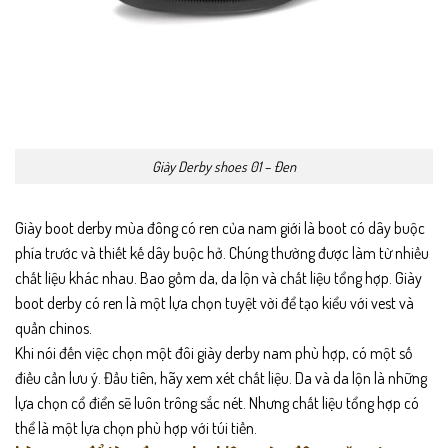
Giày Derby shoes 01 – Đen
Giày boot derby mùa đông có ren của nam giới là boot có dây buộc
phía trước và thiết kế dây buộc hở. Chúng thường được làm từ nhiều
chất liệu khác nhau. Bao gồm da, da lộn và chất liệu tổng hợp. Giày
boot derby có ren là một lựa chọn tuyệt vời để tạo kiểu với vest và
quần chinos.
Khi nói đến việc chọn một đôi giày derby nam phù hợp, có một số
điều cần lưu ý. Đầu tiên, hãy xem xét chất liệu. Da và da lộn là những
lựa chọn cổ điển sẽ luôn trông sắc nét. Nhưng chất liệu tổng hợp có
thể là một lựa chọn phù hợp với túi tiền.