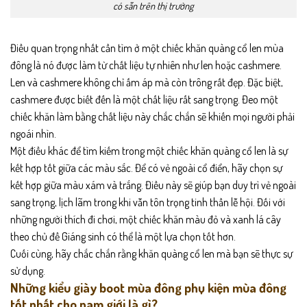
có sẵn trên thị trường
Điều quan trọng nhất cần tìm ở một chiếc khăn quàng cổ len mùa
đông là nó được làm từ chất liệu tự nhiên như len hoặc cashmere.
Len và cashmere không chỉ ấm áp mà còn trông rất đẹp. Đặc biệt,
cashmere được biết đến là một chất liệu rất sang trọng. Đeo một
chiếc khăn làm bằng chất liệu này chắc chắn sẽ khiến mọi người phải
ngoái nhìn.
Một điều khác để tìm kiếm trong một chiếc khăn quàng cổ len là sự
kết hợp tốt giữa các màu sắc. Để có vẻ ngoài cổ điển, hãy chọn sự
kết hợp giữa màu xám và trắng. Điều này sẽ giúp bạn duy trì vẻ ngoài
sang trọng, lịch lãm trong khi vẫn tôn trọng tinh thần lễ hội. Đối với
những người thích đi chơi, một chiếc khăn màu đỏ và xanh lá cây
theo chủ đề Giáng sinh có thể là một lựa chọn tốt hơn.
Cuối cùng, hãy chắc chắn rằng khăn quàng cổ len mà bạn sẽ thực sự
sử dụng.
Những kiểu giày boot mùa đông phụ kiện mùa đông
tốt nhất cho nam giới là gì?