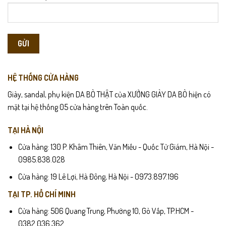
HỆ THỐNG CỬA HÀNG
Giày, sandal, phụ kiện DA BÒ THẬT của XƯỞNG GIÀY DA BÒ hiện có
mặt tại hệ thống 05 cửa hàng trên Toàn quốc.
TẠI HÀ NỘI
Cửa hàng: 130 P. Khâm Thiên, Văn Miếu - Quốc Tử Giám, Hà Nội -
0985.838.028
Cửa hàng: 19 Lê Lợi, Hà Đông, Hà Nội - 0973.897.196
TẠI TP. HỒ CHÍ MINH
Cửa hàng: 506 Quang Trung, Phường 10, Gò Vấp, TP.HCM -
0382.036.362