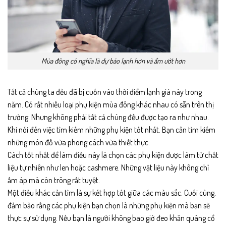
Mùa đông có nghĩa là dự báo lạnh hơn và ẩm ướt hơn
Tất cả chúng ta đều đã bị cuốn vào thời điểm lạnh giá này trong
năm. Có rất nhiều loại phụ kiện mùa đông khác nhau có sẵn trên thị
trường. Nhưng không phải tất cả chúng đều được tạo ra như nhau.
Khi nói đến việc tìm kiếm những phụ kiện tốt nhất. Bạn cần tìm kiếm
những món đồ vừa phong cách vừa thiết thực.
Cách tốt nhất để làm điều này là chọn các phụ kiện được làm từ chất
liệu tự nhiên như len hoặc cashmere. Những vật liệu này không chỉ
ấm áp mà còn trông rất tuyệt.
Một điều khác cần tìm là sự kết hợp tốt giữa các màu sắc. Cuối cùng,
đảm bảo rằng các phụ kiện bạn chọn là những phụ kiện mà bạn sẽ
thực sự sử dụng. Nếu bạn là người không bao giờ đeo khăn quàng cổ