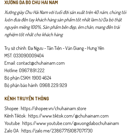
XƯỞNG DA BÒ CHU HẢI NAM
Xưởng giày Chu Hải Nam với tuổi đời sản xuất trên 40 năm, chúng tôi
luôn đưa đến tay khách hàng sản phẩm tốt nhất làm từ Da bò thật
nguyên miếng 100%, Sản phẩm bền đẹp, êm chân, mang đến trải
nghiệm tốt nhất cho khách hàng
Trụ sở chính: Đa Ngưu - Tân Tiến - Văn Giang - Hưng Yên
MST: 033090009404
Email: contact@chuhainam.com
Hotline: 0967.891.222
Bộ phận CSKH: 1900 4624
Bộ phận bảo hành: 0968.229.929
KÊNH TRUYỀN THÔNG
Shopee :
https://shopee.vn/chuhainam.store
Kênh Tiktok :
https://www.tiktok.com/@chuhainam.com
Youtube :
https://www.youtube.com/@xuongdabochuhainam
Zalo OA :
https://zalo.me/238677151087071730