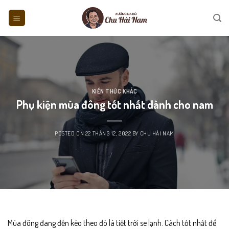
Skip
to
content
KIẾN THỨC KHÁC
Phụ kiện mùa đông tốt nhất dành cho nam
POSTED ON
22 THÁNG 12, 2022
BY
CHU HẢI NAM
Mùa đông đang đến kéo theo đó là tiết trời se lạnh. Cách tốt nhất để