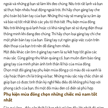
ngoài và những gì bạn sẽ làm khi đeo chúng. Nếu trời rất lạnh và bạn
sẽ thực hiện nhiều hoạt động ngoài trời, thì hãy chọn găng tay che
phủ toàn bộ bàn tay của bạn. Những thứ này sẽ mang lại sự ấm áp
và bảo vệ tốt nhất khỏi các yếu tố thời tiết. Phụ kiện mùa đông.
Nếu trời không quá lạnh hoặc có khả năng bạn sẽ sử dụng điện thoại
thông minh khi đang đeo chúng. Thì hãy chọn loại găng tay chỉ che
một phần bàn tay của bạn. Găng tay cụt ngón giúp việc cuộn trên
điện thoại của bạn trở nên dễ dàng hơn nhiều.
Một điều khác cần tìm ở găng tay nam là sự kết hợp tốt giữa các
màu sắc. Cũng giống như khăn quàng cổ, bạn muốn đảm bảo rằng
găng tay của mình phản ánh tinh thần lễ hội của mùa đông.
Chọn một đôi găng tay phụ kiện mùa đông.p có màu đỏ và xanh lá
cây hoặc thậm chí là trắng và bạc. Những màu sắc này chắc chắn sẽ
giúp bạn có được tinh thần kỳ nghỉ! Nếu điều đó không phù hợp với
phong cách của bạn, thì một đôi màu đen cổ điển sẽ phù hợp.
Phụ kiện mùa đông chọn những chiếc mũ nam tốt
nhất
Các quý ông – điều cần thiết là bạn phải giữ ấm đầu khi nhiệt độ giảm