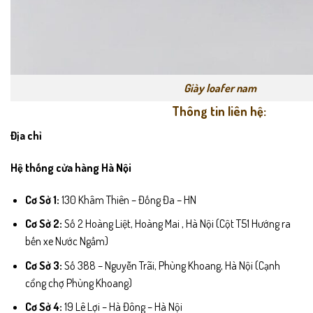
Giày loafer nam
Thông tin liên hệ:
Địa chỉ
Hệ thống cửa hàng Hà Nội
Cơ Sở 1:
130 Khâm Thiên – Đống Đa – HN
Cơ Sở 2:
Số 2 Hoàng Liệt, Hoàng Mai , Hà Nội (Cột T51 Hướng ra
bến xe Nước Ngầm)
Cơ Sở 3:
Số 388 – Nguyễn Trãi, Phùng Khoang, Hà Nội (Cạnh
cổng chợ Phùng Khoang)
Cơ Sở 4:
19 Lê Lợi – Hà Đông – Hà Nội