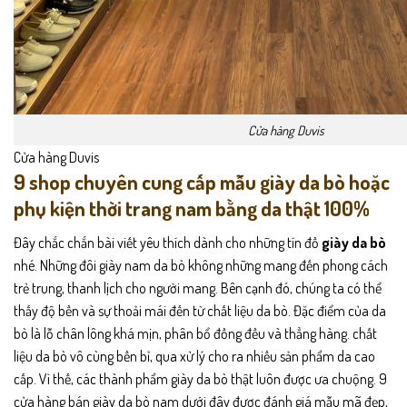
Cửa hàng Duvis
Cửa hàng Duvis
9 shop chuyên cung cấp mẫu giày da bò hoặc
phụ kiện thời trang nam bằng da thật 100%
Đây chắc chắn bài viết yêu thích dành cho những tín đồ
giày da bò
nhé. Những đôi giày nam da bò không những mang đến phong cách
trẻ trung, thanh lịch cho người mang. Bên cạnh đó, chúng ta có thể
thấy độ bền và sự thoải mái đến từ chất liệu da bò. Đặc điểm của da
bò là lỗ chân lông khá mịn, phân bổ đồng đều và thẳng hàng. chất
liệu da bò vô cùng bền bỉ, qua xử lý cho ra nhiều sản phẩm da cao
cấp. Vì thế, các thành phẩm giày da bò thật luôn được ưa chuộng. 9
cửa hàng bán giày da bò nam dưới đây được đánh giá mẫu mã đẹp,