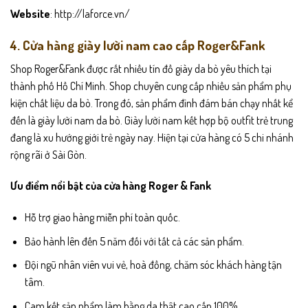
Website
: http://laforce.vn/
4. Cửa hàng giày lười nam cao cấp Roger&Fank
Shop Roger&Fank được rất nhiều tín đồ giày da bò yêu thích tại
thành phố Hồ Chí Minh. Shop chuyên cung cấp nhiều sản phẩm phụ
kiện chất liệu da bò. Trong đó, sản phẩm đình đám bán chạy nhất kể
đến là giày lười nam da bò. Giày lười nam kết hợp bộ outfit trẻ trung
đang là xu hướng giới trẻ ngày nay. Hiện tại cửa hàng có 5 chi nhánh
rộng rãi ở Sài Gòn.
Ưu điểm nổi bật của cửa hàng Roger & Fank
Hỗ trợ giao hàng miễn phí toàn quốc.
Bảo hành lên đến 5 năm đối với tất cả các sản phẩm.
Đội ngũ nhân viên vui vẻ, hoà đồng, chăm sóc khách hàng tận
tâm.
Cam kết sản phẩm làm bằng da thật cao cấp 100%.