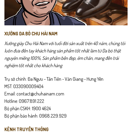
XƯỞNG DA BÒ CHU HẢI NAM
Xưởng giày Chu Hải Nam với tuổi đời sản xuất trên 40 năm, chúng tôi
luôn đưa đến tay khách hàng sản phẩm tốt nhất làm từ Da bò thật
nguyên miếng 100%, Sản phẩm bền đẹp, êm chân, mang đến trải
nghiệm tốt nhất cho khách hàng
Trụ sở chính: Đa Ngưu - Tân Tiến - Văn Giang - Hưng Yên
MST: 033090009404
Email: contact@chuhainam.com
Hotline: 0967.891.222
Bộ phận CSKH: 1900 4624
Bộ phận bảo hành: 0968.229.929
KÊNH TRUYỀN THÔNG