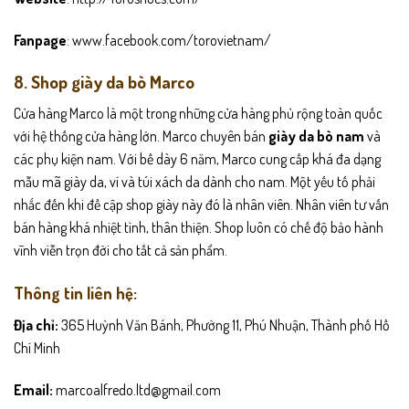
Fanpage
: www.facebook.com/torovietnam/
8. Shop giày da bò Marco
Cửa hàng Marco là một trong những cửa hàng phủ rộng toàn quốc
với hệ thống cửa hàng lớn. Marco chuyên bán
giày da bò nam
và
các phụ kiện nam. Với bề dày 6 năm, Marco cung cấp khá đa dạng
mẫu mã giày da, ví và túi xách da dành cho nam. Một yếu tố phải
nhắc đến khi đề cập shop giày này đó là nhân viên. Nhân viên tư vấn
bán hàng khá nhiệt tình, thân thiện. Shop luôn có chế độ bảo hành
vĩnh viễn trọn đời cho tất cả sản phẩm.
Thông tin liên hệ:
Địa chỉ:
365 Huỳnh Văn Bánh, Phường 11, Phú Nhuận, Thành phố Hồ
Chí Minh
Email:
marcoalfredo.ltd@gmail.com