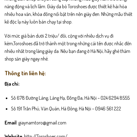
năng động và lịch lãm. Giày da bò Toroshoes được thiết kế hài hòa
nhiều hoa văn, khóa đồng nổi bật trên nền giày đen. Những mẫu thiết
kế độc lạ này luôn bán chạy tại shop.
Với mức giá bán dưới 2 triệu/ đôi, cộng với nhiều dịch vụ đi
kèm,Toroshoes đã trở thành một trong những cái tên được nhắc đến
nhiều nhất trong làng giày da. Nếu bạn đang ở Hà Nội, hãy ghé thăm
shop săn giày ngay nhé.
Thông tin liên hệ:
Địa chỉ:
Số 678 Đường Láng, Láng Hạ, Đống Đa, Hà Nội – 024 6294 8555
Số 191 Trần Phú, Văn Quán, Hà Đông, Hà Nội – 0946 561 222
Email
: giaynamtoro@gmail.com
Website
: http://Toroshoes.com/