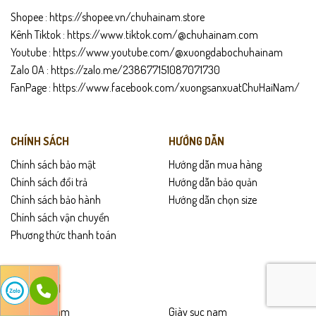
Shopee :
https://shopee.vn/chuhainam.store
Kênh Tiktok :
https://www.tiktok.com/@chuhainam.com
Youtube :
https://www.youtube.com/@xuongdabochuhainam
Zalo OA :
https://zalo.me/238677151087071730
FanPage :
https://www.facebook.com/xuongsanxuatChuHaiNam/
CHÍNH SÁCH
HƯỚNG DẪN
Chính sách bảo mật
Hướng dẫn mua hàng
Chính sách đổi trả
Hướng dẫn bảo quản
Chính sách bảo hành
Hướng dẫn chọn size
Chính sách vận chuyển
Phương thức thanh toán
SẢN PHẨM
Giày lười nam
Giày sục nam