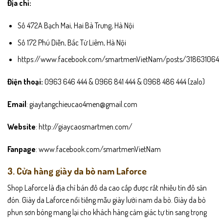
Địa chỉ:
Số 472A Bạch Mai, Hai Bà Trưng, Hà Nội
Số 172 Phú Diễn, Bắc Từ Liêm, Hà Nội
https://www.facebook.com/smartmenVietNam/posts/31863106
Điện thoại:
0963 646 444 & 0966 841 444 & 0968 486 444 (zalo)
Email
: giaytangchieucao4men@gmail.com
Website
: http://giaycaosmartmen.com/
Fanpage
: www.facebook.com/smartmenVietNam
3. Cửa hàng giày da bò nam Laforce
Shop Laforce là địa chỉ bán đồ da cao cấp được rất nhiều tín đồ săn
đón. Giày da Laforce nổi tiếng mẫu giày lười nam da bò. Giày da bò
phun sơn bóng mang lại cho khách hàng cảm giác tự tin sang trọng