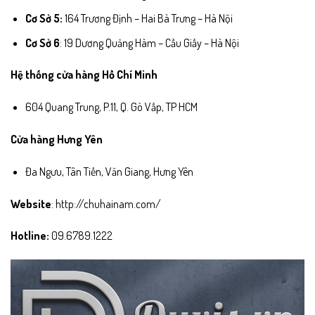
Cơ Sở 5:
164 Trương Định – Hai Bà Trưng – Hà Nội
Cơ Sở 6
: 19 Dương Quảng Hàm – Cầu Giấy – Hà Nội
Hệ thống cửa hàng Hồ Chí Minh
604 Quang Trung, P.11, Q. Gò Vấp, TP HCM
Cửa hàng Hưng Yên
Đa Ngưu, Tân Tiến, Văn Giang, Hưng Yên
Website
:
http://chuhainam.com/
Hotline:
09.6789.1222