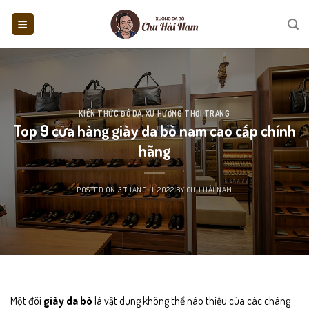
Skip
to
content
KIẾN THỨC ĐỒ DA
,
XU HƯỚNG THỜI TRANG
Top 9 cửa hàng giày da bò nam cao cấp chính
hãng
POSTED ON
3 THÁNG 11, 2022
BY
CHU HẢI NAM
Một đôi
giày da bò
là vật dụng không thể nào thiếu của các chàng