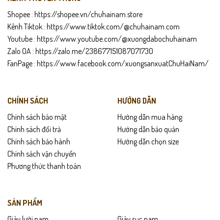
Shopee :
https://shopee.vn/chuhainam.store
Kênh Tiktok :
https://www.tiktok.com/@chuhainam.com
Youtube :
https://www.youtube.com/@xuongdabochuhainam
Zalo OA :
https://zalo.me/238677151087071730
FanPage :
https://www.facebook.com/xuongsanxuatChuHaiNam/
CHÍNH SÁCH
HƯỚNG DẪN
Chính sách bảo mật
Hướng dẫn mua hàng
Chính sách đổi trả
Hướng dẫn bảo quản
Chính sách bảo hành
Hướng dẫn chọn size
Chính sách vận chuyển
Phương thức thanh toán
SẢN PHẨM
Giày lười nam
Giày sục nam