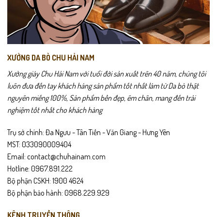
XƯỞNG DA BÒ CHU HẢI NAM
Xưởng giày Chu Hải Nam với tuổi đời sản xuất trên 40 năm, chúng tôi
luôn đưa đến tay khách hàng sản phẩm tốt nhất làm từ Da bò thật
nguyên miếng 100%, Sản phẩm bền đẹp, êm chân, mang đến trải
nghiệm tốt nhất cho khách hàng
Trụ sở chính: Đa Ngưu - Tân Tiến - Văn Giang - Hưng Yên
MST: 033090009404
Email: contact@chuhainam.com
Hotline: 0967.891.222
Bộ phận CSKH: 1900 4624
Bộ phận bảo hành: 0968.229.929
KÊNH TRUYỀN THÔNG