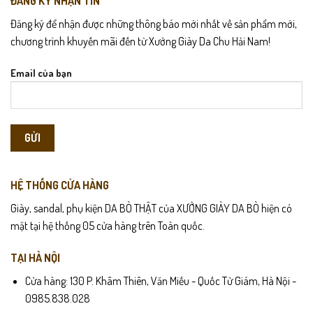
ĐĂNG KÝ NHẬN TIN
Đăng ký để nhận được những thông báo mới nhất về sản phẩm mới,
chương trình khuyến mãi đến từ Xưởng Giày Da Chu Hải Nam!
Email của bạn
HỆ THỐNG CỬA HÀNG
Giày, sandal, phụ kiện DA BÒ THẬT của XƯỞNG GIÀY DA BÒ hiện có
mặt tại hệ thống 05 cửa hàng trên Toàn quốc.
TẠI HÀ NỘI
Cửa hàng: 130 P. Khâm Thiên, Văn Miếu - Quốc Tử Giám, Hà Nội -
0985.838.028