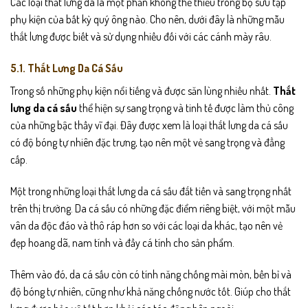
Các loại thắt lưng da là một phần không thể thiếu trong bộ sưu tập
phụ kiện của bất kỳ quý ông nào. Cho nên, dưới đây là những mẫu
thắt lưng được biết và sử dụng nhiều đối với các cánh mày râu.
5.1. Thắt Lưng Da Cá Sấu
Trong số những phụ kiện nổi tiếng và được săn lùng nhiều nhất.
Thắt
lưng da cá sấu
thể hiện sự sang trọng và tinh tế được làm thủ công
của những bậc thầy vĩ đại. Đây được xem là loại thắt lưng da cá sấu
có độ bóng tự nhiên đặc trưng, tạo nên một vẻ sang trọng và đẳng
cấp.
Một trong những loại thắt lưng da cá sấu đắt tiền và sang trọng nhất
trên thị trường. Da cá sấu có những đặc điểm riêng biệt, với một mẫu
vân da độc đáo và thô ráp hơn so với các loại da khác, tạo nên vẻ
đẹp hoang dã, nam tính và đầy cá tính cho sản phẩm.
Thêm vào đó, da cá sấu còn có tính năng chống mài mòn, bền bỉ và
độ bóng tự nhiên, cũng như khả năng chống nước tốt. Giúp cho thắt