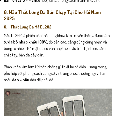
Bản lớn (3.5 – 4 cm):
hợp jeans, phong cách mạnh mẽ, cá tính
6. Mẫu Thắt Lưng Da Bán Chạy Tại Chu Hải Nam
2025
6.1. Thắt Lưng Da Mã DL202
Mẫu DL202 là phiên bản thắt lưng khóa kim truyền thống, được làm
từ
da bò nhập khẩu 100%
, độ bền cao, càng dùng càng mềm và
bóng tự nhiên. Bề mặt da có vân nhẹ theo cấu trúc tự nhiên, cầm
chắc tay, bản da dày dặn.
Phần khóa kim làm từ thép chống gỉ, thiết kế cổ điển – sang trọng,
phù hợp với phong cách công sở và trang phục thường ngày. Hai
màu
đen – nâu
đều dễ phối đồ.