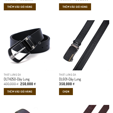
gốc
hiện
gốc
hiện
là:
tại
là:
tại
THÊM VÀO GIỎ HÀNG
THÊM VÀO GIỎ HÀNG
499,000 ₫.
là:
499,000 ₫.
là:
350,000 ₫.
350,000 ₫.
THẮT LƯNG DA
THẮT LƯNG DA
DLTH250-Dây Lưng
DL601-Dây Lưng
Giá
Giá
400,000
₫
250,000
₫
350,000
₫
gốc
hiện
là:
tại
THÊM VÀO GIỎ HÀNG
CHỌN
400,000 ₫.
là:
250,000 ₫.
Sản
phẩm
này