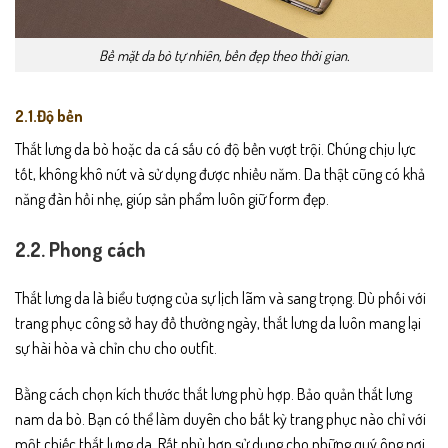
Bề mặt da bò tự nhiên, bền đẹp theo thời gian.
2.1.Độ bền
Thắt lưng da bò hoặc da cá sấu có độ bền vượt trội. Chúng chịu lực
tốt, không khô nứt và sử dụng được nhiều năm. Da thật cũng có khả
năng đàn hồi nhẹ, giúp sản phẩm luôn giữ form đẹp.
2.2. Phong cách
Thắt lưng da là biểu tượng của sự lịch lãm và sang trọng. Dù phối với
trang phục công sở hay đồ thường ngày, thắt lưng da luôn mang lại
sự hài hòa và chỉn chu cho outfit.
Bằng cách chọn kích thước thắt lưng phù hợp. Bảo quản thắt lưng
nam da bò. Bạn có thể làm duyên cho bất kỳ trang phục nào chỉ với
một chiếc thắt lưng da. Rất phù hợp sử dụng cho những quý ông nơi