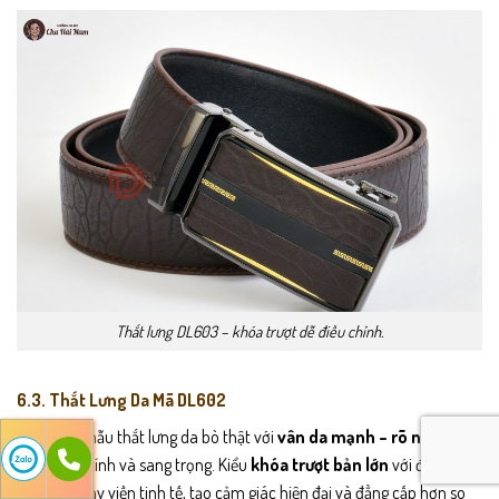
Thắt lưng DL603 – khóa trượt dễ điều chỉnh.
6.3. Thắt Lưng Da Mã DL602
DL602 là mẫu thắt lưng da bò thật với
vân da mạnh – rõ nét
, đem
lại vẻ nam tính và sang trọng. Kiểu
khóa trượt bản lớn
với đường
họa tiết chạy viền tinh tế, tạo cảm giác hiện đại và đẳng cấp hơn so