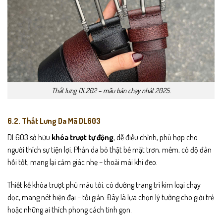
Thắt lưng DL202 – mẫu bán chạy nhất 2025.
6.2. Thắt Lưng Da Mã DL603
DL603 sở hữu
khóa trượt tự động
, dễ điều chỉnh, phù hợp cho
người thích sự tiện lợi. Phần da bò thật bề mặt trơn, mềm, có độ đàn
hồi tốt, mang lại cảm giác nhẹ – thoải mái khi đeo.
Thiết kế khóa trượt phủ màu tối, có đường trang trí kim loại chạy
dọc, mang nét hiện đại – tối giản. Đây là lựa chọn lý tưởng cho giới trẻ
hoặc những ai thích phong cách tinh gọn.