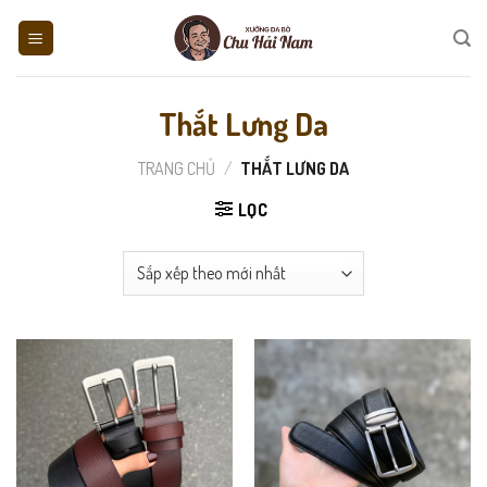
Skip
to
content
Thắt Lưng Da
TRANG CHỦ
/
THẮT LƯNG DA
LỌC