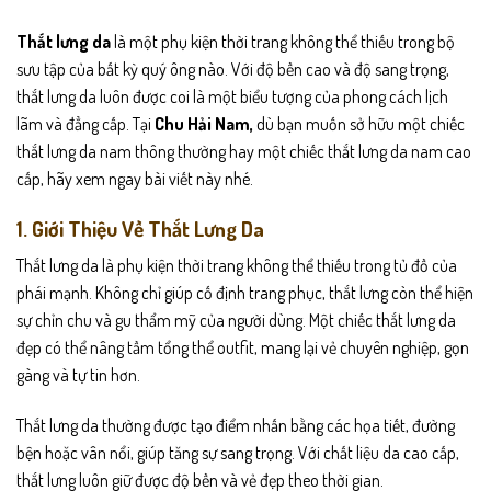
Thắt lưng da
là một phụ kiện thời trang không thể thiếu trong bộ
sưu tập của bất kỳ quý ông nào. Với độ bền cao và độ sang trọng,
thắt lưng da luôn được coi là một biểu tượng của phong cách lịch
lãm và đẳng cấp. Tại
Chu Hải Nam,
dù bạn muốn sở hữu một chiếc
thắt lưng da nam thông thường hay một chiếc thắt lưng da nam cao
cấp, hãy xem ngay bài viết này nhé.
1.
Giới Thiệu Về Thắt Lưng Da
Thắt lưng da là phụ kiện thời trang không thể thiếu trong tủ đồ của
phái mạnh. Không chỉ giúp cố định trang phục, thắt lưng còn thể hiện
sự chỉn chu và gu thẩm mỹ của người dùng. Một chiếc thắt lưng da
đẹp có thể nâng tầm tổng thể outfit, mang lại vẻ chuyên nghiệp, gọn
gàng và tự tin hơn.
Thắt lưng da thường được tạo điểm nhấn bằng các họa tiết, đường
bện hoặc vân nổi, giúp tăng sự sang trọng. Với chất liệu da cao cấp,
thắt lưng luôn giữ được độ bền và vẻ đẹp theo thời gian.