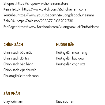
Shopee :
https://shopee.vn/chuhainam.store
Kênh Tiktok :
https://www.tiktok.com/@chuhainam.com
Youtube :
https://www.youtube.com/@xuongdabochuhainam
Zalo OA :
https://zalo.me/238677151087071730
FanPage :
https://www.facebook.com/xuongsanxuatChuHaiNam/
CHÍNH SÁCH
HƯỚNG DẪN
Chính sách bảo mật
Hướng dẫn mua hàng
Chính sách đổi trả
Hướng dẫn bảo quản
Chính sách bảo hành
Hướng dẫn chọn size
Chính sách vận chuyển
Phương thức thanh toán
SẢN PHẨM
Giày lười nam
Giày sục nam