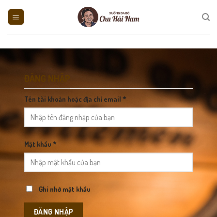
Skip
to
content
ĐĂNG NHẬP
Tên tài khoản hoặc địa chỉ email
*
Mật khẩu
*
Ghi nhớ mật khẩu
ĐĂNG NHẬP