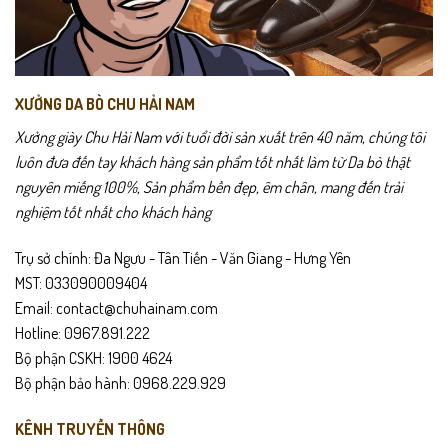
XƯỞNG DA BÒ CHU HẢI NAM
Xưởng giày Chu Hải Nam với tuổi đời sản xuất trên 40 năm, chúng tôi
luôn đưa đến tay khách hàng sản phẩm tốt nhất làm từ Da bò thật
nguyên miếng 100%, Sản phẩm bền đẹp, êm chân, mang đến trải
nghiệm tốt nhất cho khách hàng
Trụ sở chính: Đa Ngưu - Tân Tiến - Văn Giang - Hưng Yên
MST: 033090009404
Email: contact@chuhainam.com
Hotline: 0967.891.222
Bộ phận CSKH: 1900 4624
Bộ phận bảo hành: 0968.229.929
KÊNH TRUYỀN THÔNG