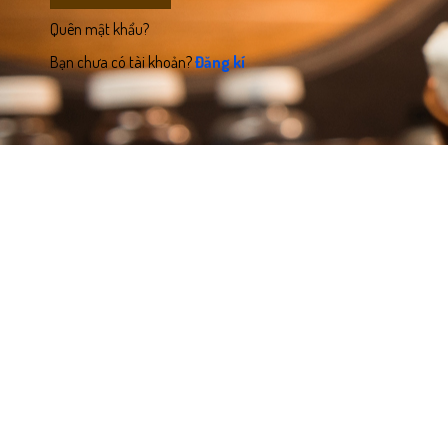
Quên mật khẩu?
Bạn chưa có tài khoản?
Đăng kí