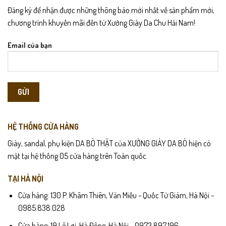
Đăng ký để nhận được những thông báo mới nhất về sản phẩm mới,
chương trình khuyến mãi đến từ Xưởng Giày Da Chu Hải Nam!
Email của bạn
HỆ THỐNG CỬA HÀNG
Giày, sandal, phụ kiện DA BÒ THẬT của XƯỞNG GIÀY DA BÒ hiện có
mặt tại hệ thống 05 cửa hàng trên Toàn quốc.
TẠI HÀ NỘI
Cửa hàng: 130 P. Khâm Thiên, Văn Miếu - Quốc Tử Giám, Hà Nội -
0985.838.028
Cửa hàng: 19 Lê Lợi, Hà Đông, Hà Nội - 0973.897.196