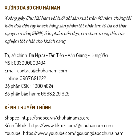
XƯỞNG DA BÒ CHU HẢI NAM
Xưởng giày Chu Hải Nam với tuổi đời sản xuất trên 40 năm, chúng tôi
luôn đưa đến tay khách hàng sản phẩm tốt nhất làm từ Da bò thật
nguyên miếng 100%, Sản phẩm bền đẹp, êm chân, mang đến trải
nghiệm tốt nhất cho khách hàng
Trụ sở chính: Đa Ngưu - Tân Tiến - Văn Giang - Hưng Yên
MST: 033090009404
Email: contact@chuhainam.com
Hotline: 0967.891.222
Bộ phận CSKH: 1900 4624
Bộ phận bảo hành: 0968.229.929
KÊNH TRUYỀN THÔNG
Shopee :
https://shopee.vn/chuhainam.store
Kênh Tiktok :
https://www.tiktok.com/@chuhainam.com
Youtube :
https://www.youtube.com/@xuongdabochuhainam