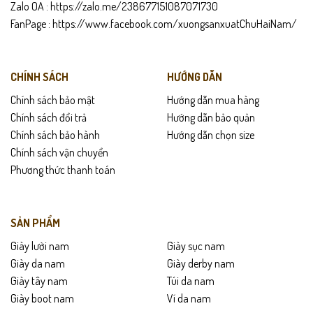
Zalo OA :
https://zalo.me/238677151087071730
FanPage :
https://www.facebook.com/xuongsanxuatChuHaiNam/
CHÍNH SÁCH
HƯỚNG DẪN
Chính sách bảo mật
Hướng dẫn mua hàng
Chính sách đổi trả
Hướng dẫn bảo quản
Chính sách bảo hành
Hướng dẫn chọn size
Chính sách vận chuyển
Phương thức thanh toán
SẢN PHẨM
Giày lười nam
Giày sục nam
Giày da nam
Giày derby nam
Giày tây nam
Túi da nam
Giày boot nam
Ví da nam