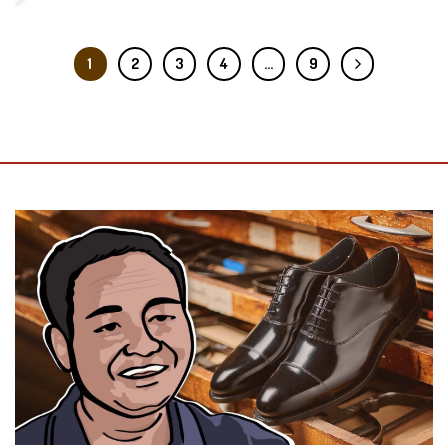
1
2
3
4
…
9