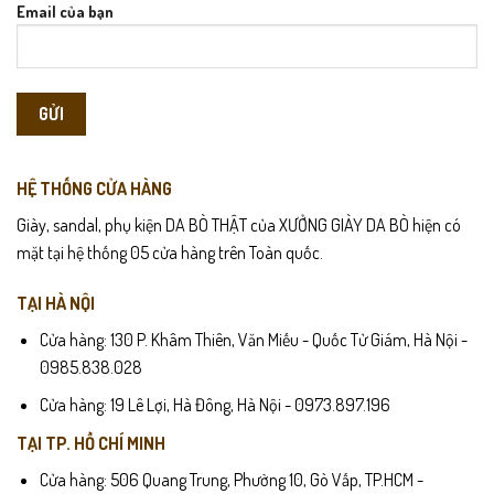
Email của bạn
HỆ THỐNG CỬA HÀNG
Giày, sandal, phụ kiện DA BÒ THẬT của XƯỞNG GIÀY DA BÒ hiện có
mặt tại hệ thống 05 cửa hàng trên Toàn quốc.
TẠI HÀ NỘI
Cửa hàng: 130 P. Khâm Thiên, Văn Miếu - Quốc Tử Giám, Hà Nội -
0985.838.028
Cửa hàng: 19 Lê Lợi, Hà Đông, Hà Nội - 0973.897.196
TẠI TP. HỒ CHÍ MINH
Cửa hàng: 506 Quang Trung, Phường 10, Gò Vấp, TP.HCM -