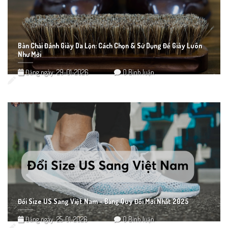
Bàn Chải Đánh Giày Da Lộn: Cách Chọn & Sử Dụng Để Giày Luôn
Như Mới
Đăng ngày: 29-01-2026
0 Bình luận
Đổi Size US Sang Việt Nam – Bảng Quy Đổi Mới Nhất 2025
Đăng ngày: 25-01-2026
0 Bình luận