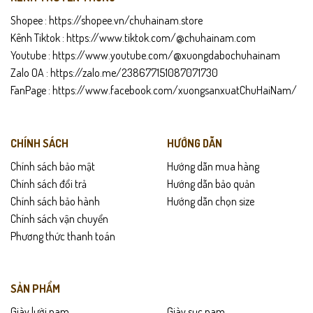
Shopee :
https://shopee.vn/chuhainam.store
Kênh Tiktok :
https://www.tiktok.com/@chuhainam.com
Youtube :
https://www.youtube.com/@xuongdabochuhainam
Zalo OA :
https://zalo.me/238677151087071730
FanPage :
https://www.facebook.com/xuongsanxuatChuHaiNam/
CHÍNH SÁCH
HƯỚNG DẪN
Chính sách bảo mật
Hướng dẫn mua hàng
Chính sách đổi trả
Hướng dẫn bảo quản
Chính sách bảo hành
Hướng dẫn chọn size
Chính sách vận chuyển
Phương thức thanh toán
SẢN PHẨM
Giày lười nam
Giày sục nam