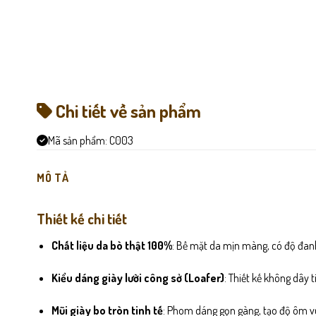
Chi tiết về sản phẩm
Mã sản phẩm:
C003
MÔ TẢ
Thiết kế chi tiết
Chất liệu da bò thật 100%
: Bề mặt da mịn màng, có độ đanh
Kiểu dáng giày lười công sở (Loafer)
: Thiết kế không dây 
Mũi giày bo tròn tinh tế
: Phom dáng gọn gàng, tạo độ ôm vừ