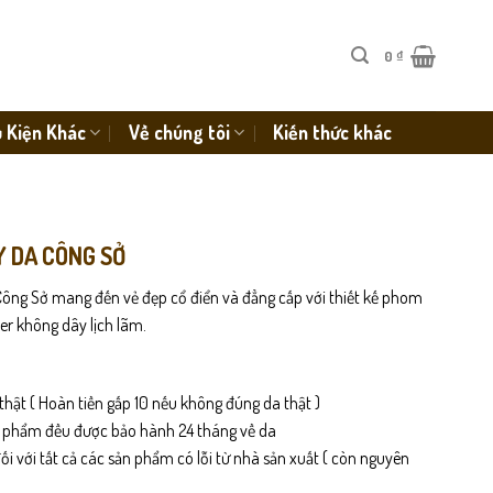
0
₫
 Kiện Khác
Về chúng tôi
Kiến thức khác
Y DA CÔNG SỞ
ông Sở mang đến vẻ đẹp cổ điển và đẳng cấp với thiết kế phom
r không dây lịch lãm.
thật ( Hoàn tiền gấp 10 nếu không đúng da thật )
n phẩm đều được bảo hành 24 tháng về da
i với tất cả các sản phẩm có lỗi từ nhà sản xuất ( còn nguyên