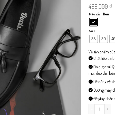
499,000
₫
: Đen
Màu sắc
Size
38
39
4
Về sản phẩm của
Chất liệu da 
Da được xử lý
mại, dẻo dai, bề
Dễ dàng vệ si
Đường may chi 
Đế giày chắc c
C003 - Giày Da 