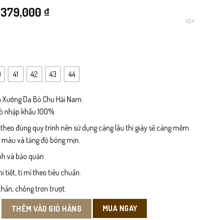
Giá
Giá
379,000
₫
XÓA
gốc
hiện
là:
tại
499,000 ₫.
là:
0
41
42
43
44
379,000 ₫.
 Xưởng Da Bò Chu Hải Nam:
bò nhập khẩu 100%
 theo đúng quy trình nên sử dụng càng lâu thì giày sẽ càng mềm
n màu và tăng độ bóng mịn.
nh và bảo quản.
tiết, tỉ mỉ theo tiêu chuẩn.
hắn, chống trơn trượt.
Công Sở số lượng
MUA NGAY
THÊM VÀO GIỎ HÀNG