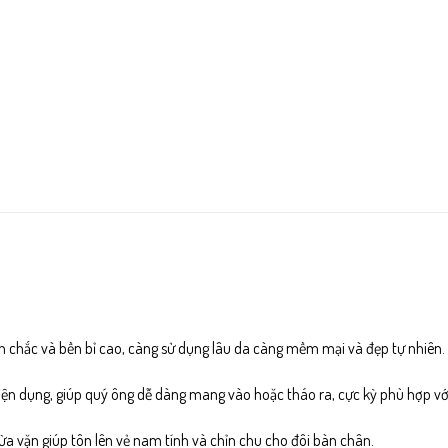
 chắc và bền bỉ cao, càng sử dụng lâu da càng mềm mại và đẹp tự nhiên.
tiện dụng, giúp quý ông dễ dàng mang vào hoặc tháo ra, cực kỳ phù hợp vớ
a vặn giúp tôn lên vẻ nam tính và chỉn chu cho đôi bàn chân.