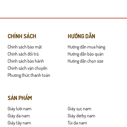
này
có
nhiều
biến
thể.
Các
CHÍNH SÁCH
HƯỚNG DẪN
tùy
Chính sách bảo mật
Hướng dẫn mua hàng
chọn
có
Chính sách đổi trả
Hướng dẫn bảo quản
thể
Chính sách bảo hành
Hướng dẫn chọn size
được
Chính sách vận chuyển
chọn
Phương thức thanh toán
 giảm lực tác động lên bàn chân. Nhờ thiết kế thông minh, C003 giúp bảo 
trên
trang
sản
SẢN PHẨM
 đồ, từ quần tây sơ mi cho đến các bộ vest sang trọng. Đây là món phụ ki
phẩm
Giày lười nam
Giày sục nam
Giày da nam
Giày derby nam
Giày tây nam
Túi da nam