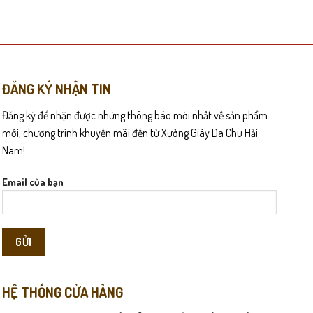
này
có
nhiều
biến
thể.
Các
ĐĂNG KÝ NHẬN TIN
tùy
Đăng ký để nhận được những thông báo mới nhất về sản phẩm
chọn
có
mới, chương trình khuyến mãi đến từ Xưởng Giày Da Chu Hải
thể
Nam!
được
chọn
Email của bạn
vệ sức khỏe đôi chân, đặc biệt phù hợp với các quý ông thường
trên
trang
sản
ện “bất biến” giúp quý ông hoàn thiện diện mạo trưởng thành và
phẩm
HỆ THỐNG CỬA HÀNG