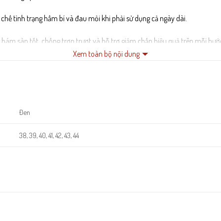
ạn chế tình trạng hầm bí và đau mỏi khi phải sử dụng cả ngày dài.
g bám sàn tốt, chống trơn trượt và hỗ trợ giảm chấn hiệu quả trên mỗi bước
Xem toàn bộ nội dung
o léo, đảm bảo độ bền lâu dài và tính thẩm mỹ cao cho sản phẩm.
Đen
38, 39, 40, 41, 42, 43, 44