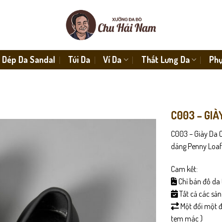
Dép Da Sandal
Túi Da
Ví Da
Thắt Lưng Da
Phụ
C003 – GIÀ
C003 – Giày Da C
dáng Penny Loafe
Cam kết:
Chỉ bán đồ da 
Tất cả các sả
Một đổi một đố
tem mác )