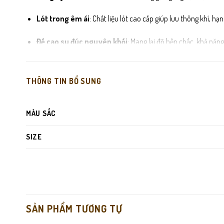
Lót trong êm ái
: Chất liệu lót cao cấp giúp lưu thông khí, h
Đế cao su đúc nguyên khối
: Mang lại độ bền chắc, khả năn
Đường may tỉ mỉ, sắc nét
: Từng mũi chỉ được gia công khé
THÔNG TIN BỔ SUNG
MÀU SẮC
SIZE
SẢN PHẨM TƯƠNG TỰ