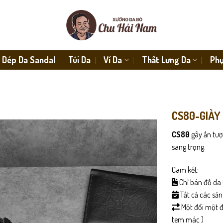
Dép Da Sandal
Túi Da
Ví Da
Thắt Lưng Da
Phụ
CS80-GIÀY
CS80
gây ấn tượ
sang trọng.
Cam kết:
Chỉ bán đồ da 
Tất cả các sả
Một đổi một đố
tem mác )