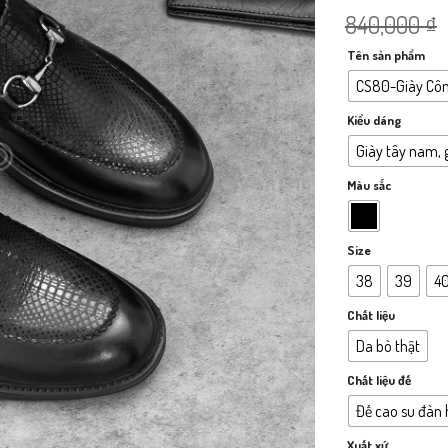
840,000
₫
Tên sản phẩm
CS80-Giày Cô
Kiểu dáng
Giày tây nam, 
Màu sắc
Size
38
39
4
Chất liệu
Da bò thật
Chất liệu đế
Đế cao su đàn 
Xuất xứ