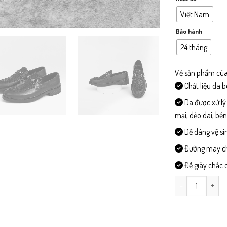
Việt Nam
Bảo hành
24 tháng
Về sản phẩm của
Chất liệu da 
Da được xử lý
mại, dẻo dai, bề
Dễ dàng vệ si
Đường may chi 
Đế giày chắc c
CS80-Giày Công