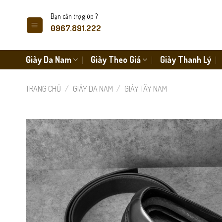
Skip
Bạn cần trợ giúp ?
to
0967.891.222
content
Giày Da Nam
Giày Theo Giá
Giày Thanh Lý
TRANG CHỦ
/
GIÀY DA NAM
/
GIÀY TÂY NAM