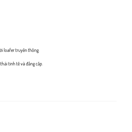
i loafer truyền thống.
hái tinh tế và đẳng cấp.