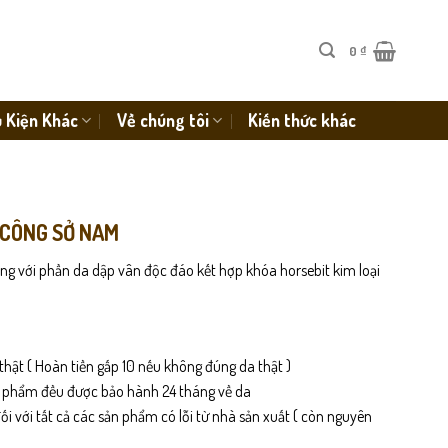
0
₫
 Kiện Khác
Về chúng tôi
Kiến thức khác
 CÔNG SỞ NAM
ng với phần da dập vân độc đáo kết hợp khóa horsebit kim loại
thật ( Hoàn tiền gấp 10 nếu không đúng da thật )
n phẩm đều được bảo hành 24 tháng về da
i với tất cả các sản phẩm có lỗi từ nhà sản xuất ( còn nguyên