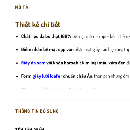
MÔ TẢ
Thiết kế chi tiết
Chất liệu da bò thật 100%
, bề mặt mềm – mịn – bền, đi êm
Điểm nhấn bề mặt dập vân
phần mặt giày, tạo hiệu ứng thị
Giày da nam
với khóa horsebit kim loại màu xám đen
đư
Form
giày lười loafer
chuẩn châu Âu
, thon gọn nhưng ôm 
Đế cao su chống trượt – đàn hồi cao
, đảm bảo sự êm ái và 
Lót trong mềm – thoáng khí
, hạn chế hầm bí và giữ chân l
THÔNG TIN BỔ SUNG
TÊN SẢN PHẨM