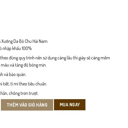
 Xưởng Da Bò Chu Hải Nam:
bò nhập khẩu 100%
 theo đúng quy trình nên sử dụng càng lâu thì giày sẽ càng mềm
n màu và tăng độ bóng mịn.
nh và bảo quản.
tiết, tỉ mỉ theo tiêu chuẩn.
hắn, chống trơn trượt.
 Sở Nam số lượng
MUA NGAY
THÊM VÀO GIỎ HÀNG