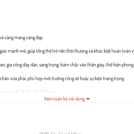
 và càng mang càng đẹp.
 giác mạnh mẽ, giúp tổng thể trở nên thời thượng và khác biệt hoàn toàn vớ
ợc gia công dày dặn, sang trọng, bám chắc vào thân giày, thể hiện phong t
chân vừa phải, phù hợp môi trường công sở hoặc sự kiện trang trọng.
an toàn dù di chuyển nhiều giờ.
Xem toàn bộ nội dung
uôn dễ chịu.