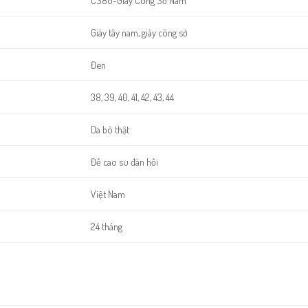
CS80-Giày Công Sở Nam
Giày tây nam, giày công sở
Đen
38, 39, 40, 41, 42, 43, 44
Da bò thật
Đế cao su đàn hồi
Việt Nam
24 tháng