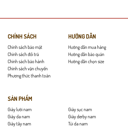
này
có
nhiều
biến
thể.
Các
CHÍNH SÁCH
HƯỚNG DẪN
tùy
Chính sách bảo mật
Hướng dẫn mua hàng
chọn
có
Chính sách đổi trả
Hướng dẫn bảo quản
 từ lần mang đầu tiên. Ưu điểm của dòng da cao cấp này là khả năng giữ p
thể
Chính sách bảo hành
Hướng dẫn chọn size
 trong ngày làm việc.
được
Chính sách vận chuyển
chọn
kể lên lòng bàn chân và gót chân. Nhờ thiết kế thông minh này,
CX25
đặc 
Phương thức thanh toán
trên
hách hàng bên ngoài.
trang
sản
SẢN PHẨM
phẩm
Giày lười nam
Giày sục nam
Giày da nam
Giày derby nam
Giày tây nam
Túi da nam