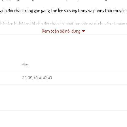
iúp đôi chân trông gọn gàng, tôn lên sự sang trọng và phong thái chuyên 
ế hầm bí, hỗ trợ tốt cho đôi chân khi phải làm việc và di chuyển cả ngày d
Xem toàn bộ nội dung
nh chống trơn trượt hiệu quả và khả năng giảm chấn cao, đảm bảo sự vững
Đen
38, 39, 40, 41, 42, 43