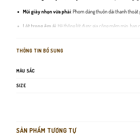
Mũi giày nhọn vừa phải
: Phom dáng thuôn dài thanh thoát g
Lót trong êm ái
: Hệ thống lót được gia công mềm mịn, hạn ch
Đế cao su nguyên khối
: Phần đế được đúc chắc chắn, có rã
THÔNG TIN BỔ SUNG
MÀU SẮC
SIZE
SẢN PHẨM TƯƠNG TỰ