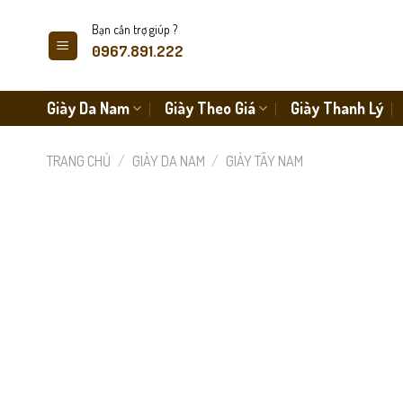
Skip
Bạn cần trợ giúp ?
to
0967.891.222
content
Giày Da Nam
Giày Theo Giá
Giày Thanh Lý
TRANG CHỦ
/
GIÀY DA NAM
/
GIÀY TÂY NAM