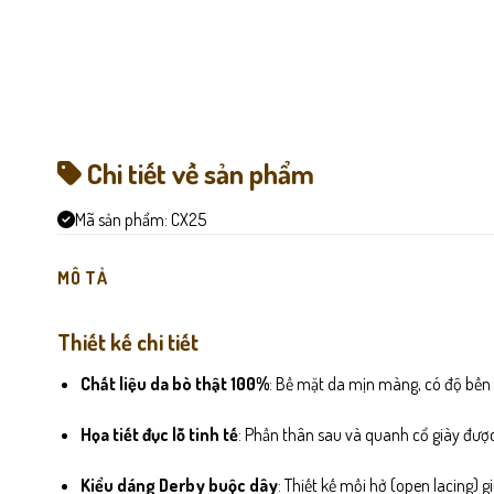
Chi tiết về sản phẩm
Mã sản phẩm:
CX25
MÔ TẢ
Thiết kế chi tiết
Chất liệu da bò thật 100%
: Bề mặt da mịn màng, có độ bền
Họa tiết đục lỗ tinh tế
: Phần thân sau và quanh cổ giày được
Kiểu dáng Derby buộc dây
: Thiết kế mồi hở (open lacing)