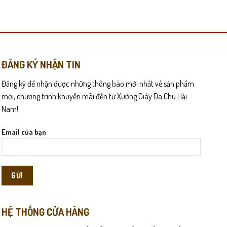
này
có
nhiều
biến
thể.
Các
ĐĂNG KÝ NHẬN TIN
tùy
Đăng ký để nhận được những thông báo mới nhất về sản phẩm
chọn
có
mới, chương trình khuyến mãi đến từ Xưởng Giày Da Chu Hải
hom cực tốt, đồng thời có độ đàn hồi tự nhiên giúp bảo vệ đôi
thể
Nam!
được
chọn
Email của bạn
biệt phù hợp với giới văn phòng, những quý ông thường xuyên
trên
trang
sản
phẩm
HỆ THỐNG CỬA HÀNG