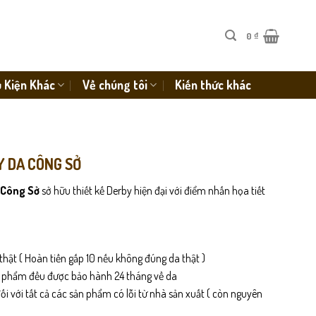
0
₫
 Kiện Khác
Về chúng tôi
Kiến thức khác
Y DA CÔNG SỞ
 Công Sở
sở hữu thiết kế Derby hiện đại với điểm nhấn họa tiết
thật ( Hoàn tiền gấp 10 nếu không đúng da thật )
n phẩm đều được bảo hành 24 tháng về da
i với tất cả các sản phẩm có lỗi từ nhà sản xuất ( còn nguyên