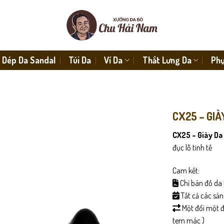
Dép Da Sandal
Túi Da
Ví Da
Thắt Lưng Da
Phụ
CX25 – GIÀ
CX25 – Giày Da
đục lỗ tinh tế
Cam kết:
Chỉ bán đồ da 
Tất cả các sả
Một đổi một đố
tem mác )