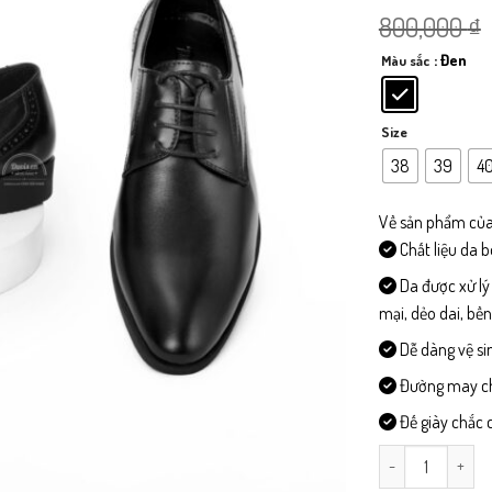
800,000
₫
: Đen
Màu sắc
Size
38
39
4
Về sản phẩm của
Chất liệu da 
Da được xử lý
mại, dẻo dai, bề
Dễ dàng vệ si
Đường may chi 
Đế giày chắc c
CX25 - Giày Da 