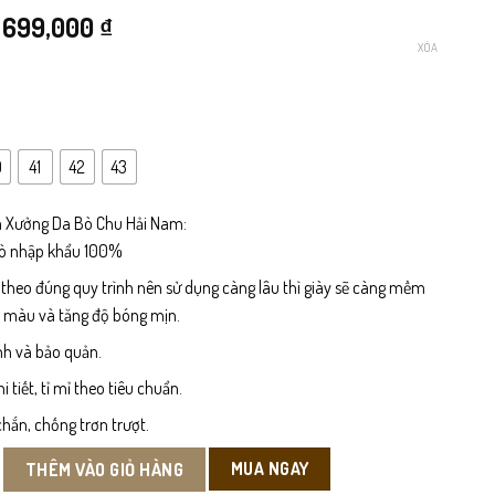
Giá
Giá
699,000
₫
XÓA
gốc
hiện
là:
tại
800,000 ₫.
là:
0
41
42
43
699,000 ₫.
 Xưởng Da Bò Chu Hải Nam:
bò nhập khẩu 100%
 theo đúng quy trình nên sử dụng càng lâu thì giày sẽ càng mềm
n màu và tăng độ bóng mịn.
nh và bảo quản.
tiết, tỉ mỉ theo tiêu chuẩn.
hắn, chống trơn trượt.
Công Sở số lượng
MUA NGAY
THÊM VÀO GIỎ HÀNG