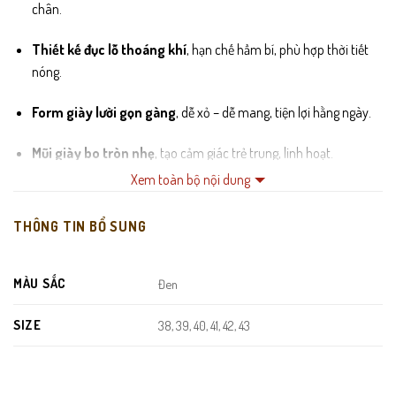
chân.
Thiết kế đục lỗ thoáng khí
, hạn chế hầm bí, phù hợp thời tiết
nóng.
Form giày lười gọn gàng
, dễ xỏ – dễ mang, tiện lợi hằng ngày.
Mũi giày bo tròn nhẹ
, tạo cảm giác trẻ trung, linh hoạt.
Xem toàn bộ nội dung
Lót trong êm ái
, thấm hút mồ hôi, mang lâu vẫn dễ chịu.
THÔNG TIN BỔ SUNG
Đế cao su nhẹ
, chống trơn trượt, giảm chấn hiệu quả.
Đường may tỉ mỉ
, chắc chắn, đảm bảo độ bền khi sử dụng lâu
MÀU SẮC
Đen
dài.
SIZE
38, 39, 40, 41, 42, 43