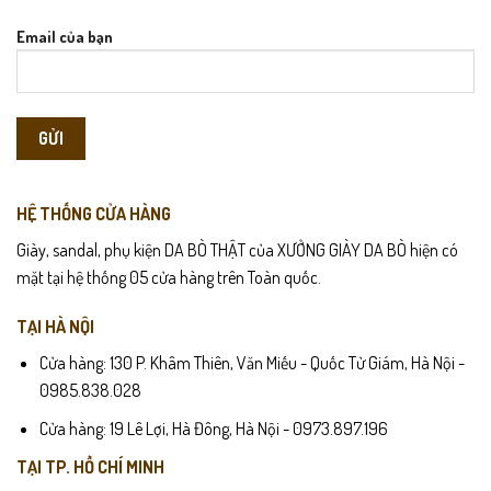
Email của bạn
HỆ THỐNG CỬA HÀNG
Giày, sandal, phụ kiện DA BÒ THẬT của XƯỞNG GIÀY DA BÒ hiện có
mặt tại hệ thống 05 cửa hàng trên Toàn quốc.
TẠI HÀ NỘI
Cửa hàng: 130 P. Khâm Thiên, Văn Miếu - Quốc Tử Giám, Hà Nội -
0985.838.028
Cửa hàng: 19 Lê Lợi, Hà Đông, Hà Nội - 0973.897.196
TẠI TP. HỒ CHÍ MINH