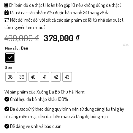
Chỉ bán đồ da thật ( Hoàn tiền gấp 10 nếu không đúng da thật )
Tất cả các sản phẩm đều được bảo hành 24 tháng về da
Một đổi một đối với tất cả các sản phẩm có lỗi từ nhà sản xuất (
còn nguyên tem mác )
Giá
Giá
499,000
₫
379,000
₫
XÓA
: Đen
Màu sắc
gốc
hiện
là:
tại
Size
499,000 ₫.
là:
38
39
40
41
42
43
379,000 ₫.
Về sản phẩm của Xưởng Da Bò Chu Hải Nam:
Chất liệu da bò nhập khẩu 100%
Da được xử lý theo đúng quy trình nên sử dụng càng lâu thì giày
sẽ càng mềm mại, dẻo dai, bền màu và tăng độ bóng mịn.
Dễ dàng vệ sinh và bảo quản.