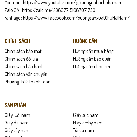
Youtube :
https://www.youtube.com/@xuongdabochuhainam
Hướng dẫn bảo quản
Zalo OA :
https://zalo.me/238677151087071730
Lau sạch giày bằng khăn mềm sau khi sử dụng.
FanPage :
https://www.facebook.com/xuongsanxuatChuHaiNam/
Tránh ngâm nước hoặc để giày ẩm ướt lâu.
CHÍNH SÁCH
HƯỚNG DẪN
Bảo quản nơi khô thoáng, tránh ánh nắng trực tiếp.
Chính sách bảo mật
Hướng dẫn mua hàng
Chính sách đổi trả
Hướng dẫn bảo quản
Dùng xi dưỡng da định kỳ để giữ độ mềm và bền màu.
Chính sách bảo hành
Hướng dẫn chọn size
Chính sách vận chuyển
Phương thức thanh toán
SẢN PHẨM
Giày lười nam
Giày sục nam
Giày da nam
Giày derby nam
Giày tây nam
Túi da nam