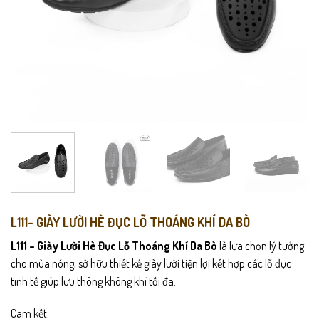
L111- GIÀY LƯỜI HÈ ĐỤC LỖ THOÁNG KHÍ DA BÒ
L111 – Giày Lười Hè Đục Lỗ Thoáng Khí Da Bò
là lựa chọn lý tưởng
cho mùa nóng, sở hữu thiết kế giày lười tiện lợi kết hợp các lỗ đục
tinh tế giúp lưu thông không khí tối đa.
Cam kết: