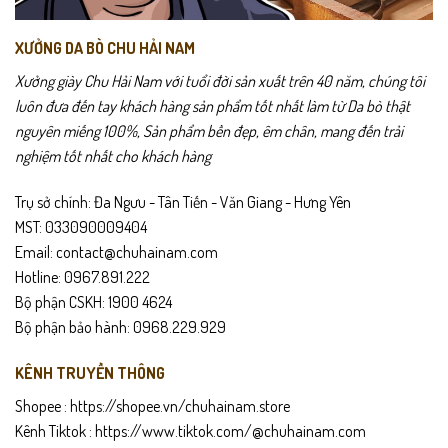
việc di chuyển cả ngày dài. Đây là lựa chọn lý tưởng cho đi làm, đi
chơi, dạo phố hoặc du lịch.
XƯỞNG DA BÒ CHU HẢI NAM
Gợi ý sử dụng
Xưởng giày Chu Hải Nam với tuổi đời sản xuất trên 40 năm, chúng tôi
luôn đưa đến tay khách hàng sản phẩm tốt nhất làm từ Da bò thật
Phù hợp đi làm, đi chơi, dạo phố, du lịch.
nguyên miếng 100%, Sản phẩm bền đẹp, êm chân, mang đến trải
nghiệm tốt nhất cho khách hàng
Phối đẹp với quần jeans, kaki, quần short nam.
Trụ sở chính: Đa Ngưu - Tân Tiến - Văn Giang - Hưng Yên
Mang cả ngày vẫn nhẹ chân, không bí.
MST: 033090009404
Email: contact@chuhainam.com
Thích hợp làm quà tặng cho bố, anh, bạn bè.
Hotline: 0967.891.222
Chính sách sản phẩm
Bộ phận CSKH: 1900 4624
Bộ phận bảo hành: 0968.229.929
Bảo hành 24 tháng
.
KÊNH TRUYỀN THÔNG
Giao hàng toàn quốc – kiểm tra hàng trước khi thanh toán
.
Shopee :
https://shopee.vn/chuhainam.store
Đổi trả trong 15 ngày
nếu không vừa size hoặc lỗi sản xuất.
Kênh Tiktok :
https://www.tiktok.com/@chuhainam.com