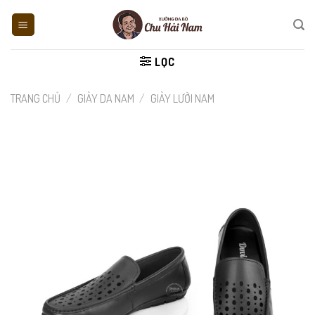
Skip
to
content
LỌC
TRANG CHỦ
/
GIÀY DA NAM
/
GIÀY LƯỜI NAM