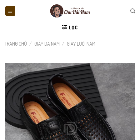
Skip
to
content
LỌC
TRANG CHỦ
/
GIÀY DA NAM
/
GIÀY LƯỜI NAM