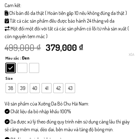
Cam kết:
Chỉ bán đồ da thật ( Hoàn tiền gấp 10 nếu không đúng da thật )
Tất cả các sản phẩm đều được bảo hành 24 tháng về da
Một đổi một đối với tất cả các sản phẩm có lỗi từ nhà sản xuất (
còn nguyên tem mác )
Giá
Giá
499,000
₫
379,000
₫
XÓA
: Đen
Màu sắc
gốc
hiện
là:
tại
Size
499,000 ₫.
là:
38
39
40
41
42
43
379,000 ₫.
Về sản phẩm của Xưởng Da Bò Chu Hải Nam:
Chất liệu da bò nhập khẩu 100%
Da được xử lý theo đúng quy trình nên sử dụng càng lâu thì giày
sẽ càng mềm mại, dẻo dai, bền màu và tăng độ bóng mịn.