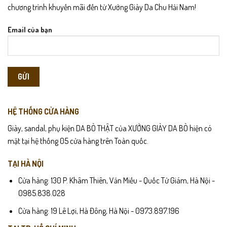
chương trình khuyến mãi đến từ Xưởng Giày Da Chu Hải Nam!
Email của bạn
HỆ THỐNG CỬA HÀNG
Giày, sandal, phụ kiện DA BÒ THẬT của XƯỞNG GIÀY DA BÒ hiện có
mặt tại hệ thống 05 cửa hàng trên Toàn quốc.
TẠI HÀ NỘI
Cửa hàng: 130 P. Khâm Thiên, Văn Miếu - Quốc Tử Giám, Hà Nội -
0985.838.028
Cửa hàng: 19 Lê Lợi, Hà Đông, Hà Nội - 0973.897.196