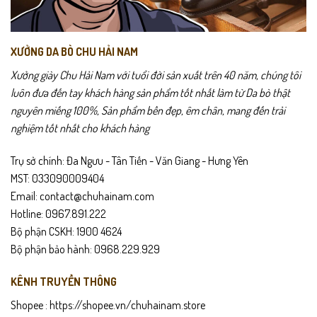
phẩm
phẩm
XƯỞNG DA BÒ CHU HẢI NAM
Xưởng giày Chu Hải Nam với tuổi đời sản xuất trên 40 năm, chúng tôi
luôn đưa đến tay khách hàng sản phẩm tốt nhất làm từ Da bò thật
nguyên miếng 100%, Sản phẩm bền đẹp, êm chân, mang đến trải
nghiệm tốt nhất cho khách hàng
Trụ sở chính: Đa Ngưu - Tân Tiến - Văn Giang - Hưng Yên
MST: 033090009404
Email: contact@chuhainam.com
Hotline: 0967.891.222
Bộ phận CSKH: 1900 4624
Bộ phận bảo hành: 0968.229.929
KÊNH TRUYỀN THÔNG
Shopee :
https://shopee.vn/chuhainam.store