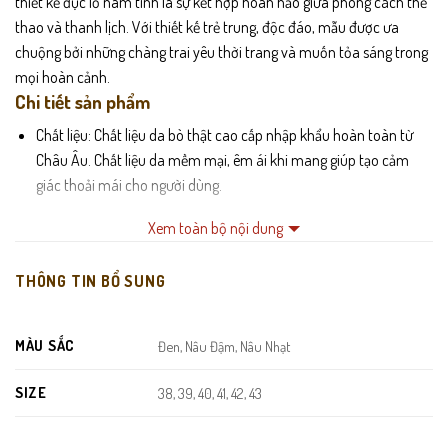
thiết kế đục lỗ nam tính là sự kết hợp hoàn hảo giữa phong cách thể
thao và thanh lịch. Với thiết kế trẻ trung, độc đáo, mẫu được ưa
chuộng bởi những chàng trai yêu thời trang và muốn tỏa sáng trong
mọi hoàn cảnh.
Chi tiết sản phẩm
Chất liệu: Chất liệu da bò thật cao cấp nhập khẩu hoàn toàn từ
Châu Âu. Chất liệu da mềm mại, êm ái khi mang giúp tạo cảm
giác thoải mái cho người dùng.
Bo viền giày được may chắc chắn với form giày ôm chân hiện đại
Xem toàn bộ nội dung
tạo cảm giác lịch sự hơn cho quý ông.
Đế cao su chống trơn trượt, đảm bảo an toàn khi đi lại trên mọi
THÔNG TIN BỔ SUNG
bề mặt.
Đường may tỉ mỉ, chắc chắn cao tạo nên sự bền bỉ cho sản phẩm.
MÀU SẮC
Đen, Nâu Đậm, Nâu Nhạt
Màu sắc: Đen, Nâu, Nâu Nhạt
SIZE
38, 39, 40, 41, 42, 43