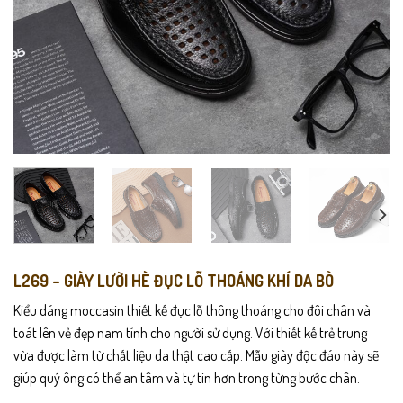
L269 – GIÀY LƯỜI HÈ ĐỤC LỖ THOÁNG KHÍ DA BÒ
Kiểu dáng moccasin thiết kế đục lỗ thông thoáng cho đôi chân và
toát lên vẻ đẹp nam tính cho người sử dụng. Với thiết kế trẻ trung
vừa được làm từ chất liệu da thật cao cấp. Mẫu giày độc đáo này sẽ
giúp quý ông có thể an tâm và tự tin hơn trong từng bước chân.