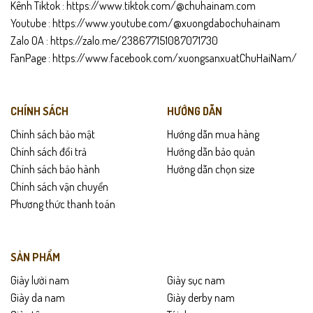
Kênh Tiktok :
https://www.tiktok.com/@chuhainam.com
Youtube :
https://www.youtube.com/@xuongdabochuhainam
Zalo OA :
https://zalo.me/238677151087071730
FanPage :
https://www.facebook.com/xuongsanxuatChuHaiNam/
CHÍNH SÁCH
HƯỚNG DẪN
Chính sách bảo mật
Hướng dẫn mua hàng
Chính sách đổi trả
Hướng dẫn bảo quản
Chính sách bảo hành
Hướng dẫn chọn size
Chính sách vận chuyển
Phương thức thanh toán
SẢN PHẨM
Giày lười nam
Giày sục nam
Giày da nam
Giày derby nam